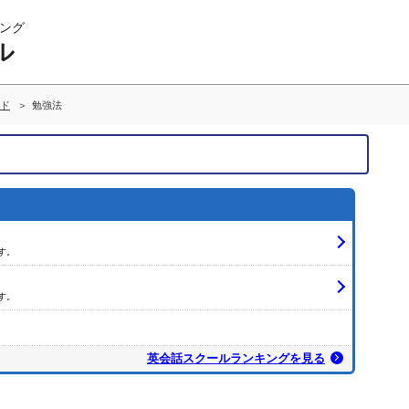
ング
ル
ド
勉強法
す。
す。
英会話スクールランキングを見る