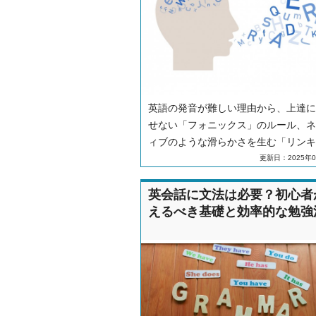
英語の発音が難しい理由から、上達に
せない「フォニックス」のルール、ネ
ィブのような滑らかさを生む「リンキ
グ」のコツまで具体的なトレーニング
更新日：2025年0
を解説。正しい勉強法を知り、自信を
て話せる英語を目指しましょう。
英会話に文法は必要？初心者
えるべき基礎と効率的な勉強