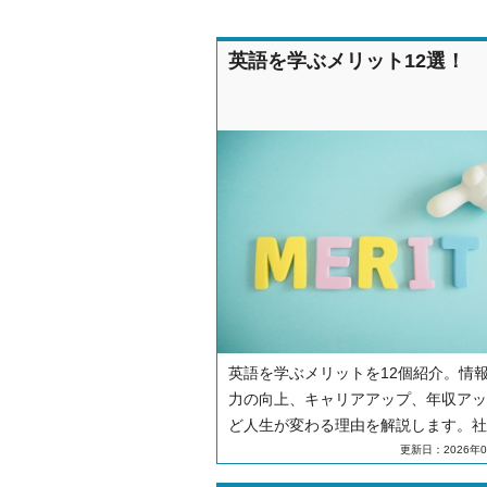
英語を学ぶメリット12選！
英語を学ぶメリットを12個紹介。情
力の向上、キャリアアップ、年収アッ
ど人生が変わる理由を解説します。社
や学生が習得する効果、学習継続のコ
更新日：2026年0
学習方法についても紹介します。