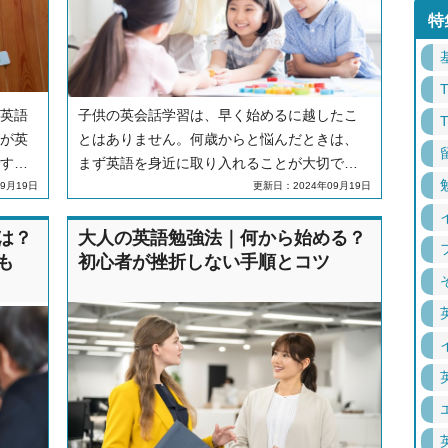
特
英語
子供の英会話学習は、早く始めるに越したこ
が英
とはありません。何歳からと悩んだときは、
す。
まず英語を身近に取り入れることが大切で
から、
す。具体的な方法や注意点を解説します。
9月19日
更新日：2024年09月19日
使い
法を
は？
大人の英語勉強法｜何から始める？
や効
も
初心者が挫折しない手順とコツ