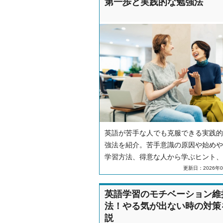
第一歩と実践的な勉強法
英語が苦手な人でも克服できる実践的
強法を紹介。苦手意識の原因や始めや
学習方法、得意な人から学ぶヒント、
ベーション維持のコツについても解説
更新日：2026年0
す。
英語学習のモチベーション維
法！やる気が出ない時の対策
説