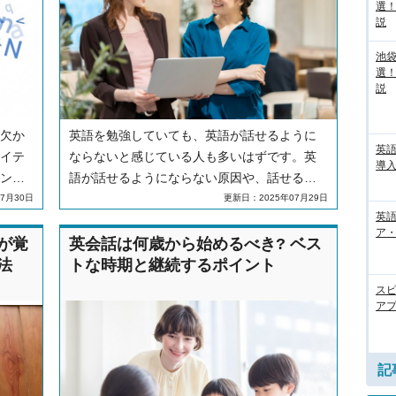
選
説
池袋
選
説
欠か
英語を勉強していても、英語が話せるように
英
イテ
ならないと感じている人も多いはずです。英
導入
ン
語が話せるようにならない原因や、話せるよ
方法
うになるための取り組みについて解説しま
7月30日
更新日：2025年07月29日
英語
持っ
す。
ア・
が覚
英会話は何歳から始めるべき? ベス
法
トな時期と継続するポイント
ス
アプ
記