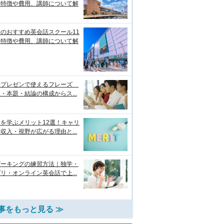
！特徴や費用、講師について解
のおすすめ英会話スクール11
！特徴や費用、講師について解
語プレゼンで使えるフレーズ
・本題・結論の構成からス...
を学ぶメリット12選！キャリ
収入・視野が広がる理由と...
ピーキングの練習方法｜独学・
リ・オンライン英会話で上...
事をもっと見る ≫