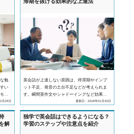
滞期を抜ける効果的な上達法
な勉
英会話が上達しない原因は、停滞期やインプ
すい
ット不足、発音の土台不足などが考えられま
モチ
す。瞬間英作文やシャドーイングなど効果的
しま
な上達法と、学習が辛い時のマインドセット
2月26日
更新日：2026年01月30日
についても解説します。
持
独学で英会話はできるようになる？
を解
学習のステップや注意点を紹介