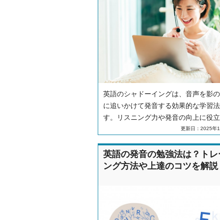
英語のシャドーイングは、音声を影の
に追いかけて発音する効果的な学習法
す。リスニング力や発音の向上に役立
すが、正しいやり方で実践することが
更新日：2025年1
です。この記事では、初心者でも挫折
い7ステップの実践方法や、効果を最
英語の発音の勉強法は？トレ
るコツ、おすすめの教材・アプリにつ
ング方法や上達のコツを解説
も解説します。