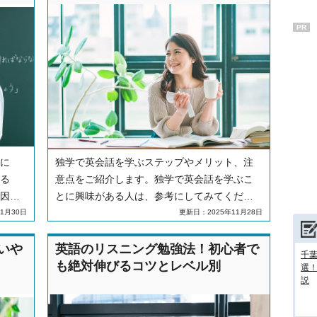
PR
に
独学で英会話を学ぶステップやメリット、注
る
意点をご紹介します。独学で英会話を学ぶこ
因や
とに興味がある人は、参考にしてみてくださ
法に
い。
1月30日
更新日：2025年11月28日
いや
英語のリスニング勉強法！初心者で
千葉
も絶対伸びるコツとレベル別
選
説