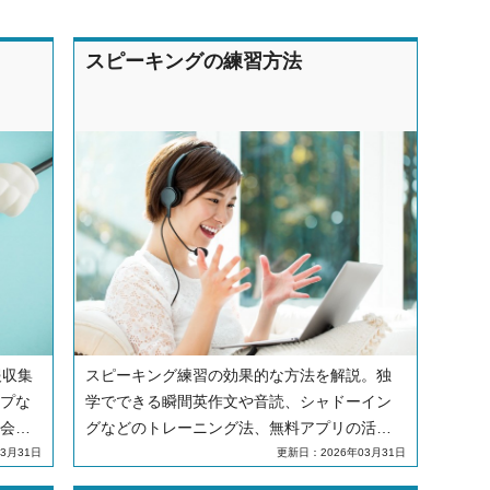
スピーキングの練習方法
報収集
スピーキング練習の効果的な方法を解説。独
プな
学でできる瞬間英作文や音読、シャドーイン
会人
グなどのトレーニング法、無料アプリの活用
ツや
法、実践的なアウトプットの場についても紹
3月31日
更新日：2026年03月31日
介します。