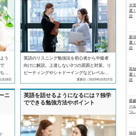
大宮
選
説
新
選
説
よう
英語のリスニング勉強法を初心者から中級者
で
向けに解説。上達しない3つの原因と対策、リ
高
ちま
ピーティングやシャドーイングなどレベル別
選
重要
トレーニング方法を紹介します。TOEIC・英
1月28日
更新日：2025年10月27日
説
しな
検・大学受験など目的別の学習法やおすすめ
大化す
教材、避けるべき非効率な勉強法についても
ーニ
英語を話せるようになるには？独学
愛媛
いて
解説します。
でできる勉強方法やポイント
ー
つ...
仙