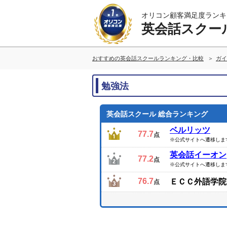
オリコン顧客満足度ランキ
英会話スクー
おすすめの英会話スクールランキング・比較
ガイ
勉強法
英会話スクール 総合ランキング
ベルリッツ
77.7
点
※公式サイトへ遷移しま
英会話イーオン
77.2
点
※公式サイトへ遷移しま
76.7
ＥＣＣ外語学院
点