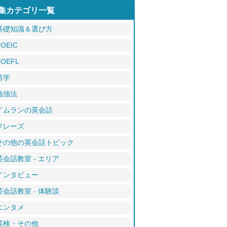
集カテゴリ一覧
基礎知識＆選び方
TOEIC
TOEFL
留学
勉強法
イムランの英会話
フレーズ
その他の英会話トピック
英会話教室 - エリア
インタビュー
英会話教室 - 体験談
エンタメ
英検・その他