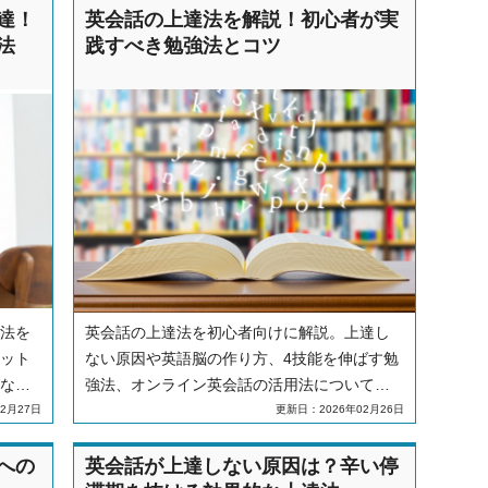
達！
英会話の上達法を解説！初心者が実
法
践すべき勉強法とコツ
法を
英会話の上達法を初心者向けに解説。上達し
ット
ない原因や英語脳の作り方、4技能を伸ばす勉
など
強法、オンライン英会話の活用法についても
けの
紹介します。
2月27日
更新日：2026年02月26日
への
英会話が上達しない原因は？辛い停