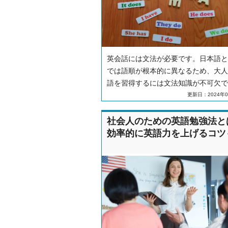
英会話には文法が必要です。日本語と
では語順が根本的に異なるため、大人
語を習得するには文法知識が不可欠で
本記事では、中学レベルの基本5文型
更新日：2024年0
動詞・品詞のルール、時制・助動詞の
方まで、初心者が押さえるべき基礎文
社会人のための英語勉強法と
解説します。疑問文・否定文の作り方
効率的に英語力を上げるコツ
果的な勉強法についても紹介します。