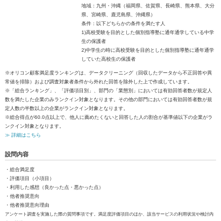
地域：九州・沖縄（福岡県、佐賀県、長崎県、熊本県、大分
県、宮崎県、鹿児島県、沖縄県）
条件：以下どちらかの条件を満たす人
1)高校受験を目的とした個別指導塾に通年通学している中学
生の保護者
2)中学生の時に高校受験を目的とした個別指導塾に通年通学
していた高校生の保護者
※オリコン顧客満足度ランキングは、データクリーニング（回収したデータから不正回答や異
常値を排除）および調査対象者条件から外れた回答を除外した上で作成しています。
※「総合ランキング」、「評価項目別」、部門の「業態別」においては有効回答者数が規定人
数を満たした企業のみランクイン対象となります。その他の部門においては有効回答者数が規
定人数の半数以上の企業がランクイン対象となります。
※総合得点が60.0点以上で、他人に薦めたくないと回答した人の割合が基準値以下の企業がラ
ンクイン対象となります。
≫ 詳細はこちら
設問内容
・総合満足度
・評価項目（小項目）
・利用した感想（良かった点・悪かった点）
・他者推奨意向
・他者推奨意向理由
アンケート調査を実施した際の質問事項です。満足度評価項目のほか、該当サービスの利用状況や検討内