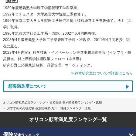
【経歴】
1989年慶應義塾大学理工学部管理工学科卒業。
1992年ロチェスター大学経営大学院修士課程修了。
1996年東京工業大学大学院理工学研究科博士課程経営工学専攻修了。博士（工
学）取得。
1996年筑波大学社会工学系・講師。2002年6月同助教授。
2008年4月慶應義塾大学理工学部管理工学科・准教授。2011年4月同教授、現
在に至る。
2023年4月内閣府 科学技術・イノベーション推進事務局参事官（インフラ・防
災担当）付上席科学技術政策フェロー（非常勤）
研究分野は応用統計解析、品質管理、マーケティング。
≫鈴木研究室についての詳細はこちら
顧客満足度について
オリコン顧客満足度ランキング
高校受験 個別指導塾ランキング・比較
おすすめの高校受験 個別指導塾 九州・沖縄ランキング・比較
オリコン顧客満足度
ランキング一覧
保険
関連ランキング