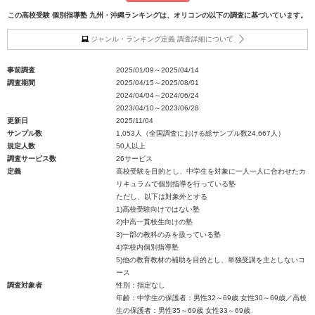
この高校受験 個別指導塾 九州・沖縄ランキングは、オリコンの以下の調査に基づいています。
ジャンル・ランキング定義 調査詳細について
事前調査
2025/01/09～2025/04/14
調査期間
2025/04/15～2025/08/01
2024/04/04～2024/06/24
2023/04/10～2023/06/28
更新日
2025/11/04
サンプル数
1,053人（全国調査における総サンプル数24,667人）
規定人数
50人以上
調査サービス数
26サービス
定義
高校受験を目的とし、中学生を対象に一人一人に合わせたカ
リキュラムで個別指導を行っている塾
ただし、以下は対象外とする
1)高校受験向けではない塾
2)中高一貫校生向けの塾
3)一部の教科のみを扱っている塾
4)学校内個別指導塾
5)他の教育教材の補助を目的とし、単独受講を主としないコ
ース
調査対象者
性別：指定なし
年齢：中学生の保護者：男性32～69歳 女性30～69歳／高校
生の保護者：男性35～69歳 女性33～69歳