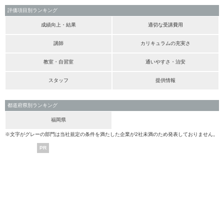
評価項目別ランキング
成績向上・結果
適切な受講費用
講師
カリキュラムの充実さ
教室・自習室
通いやすさ・治安
スタッフ
提供情報
都道府県別ランキング
福岡県
※文字がグレーの部門は当社規定の条件を満たした企業が2社未満のため発表しておりません。
PR