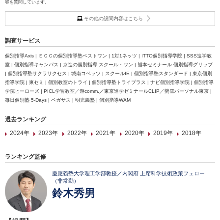
容を質問しています。
その他の設問内容はこちら
調査サービス
個別指導Axis | ＥＣＣの個別指導塾ベストワン | 1対1ネッツ | ITTO個別指導学院 | SSS進学教
室 | 個別指導キャンパス | 京進の個別指導 スクール・ワン | 熊本ゼミナール 個別指導グリップ
| 個別指導塾サクラサクセス | 城南コベッツ | スクールIE | 個別指導塾スタンダード | 東京個別
指導学院 | 東セミ | 個別教室のトライ | 個別指導塾トライプラス | ナビ個別指導学院 | 個別指導
学院ヒーローズ | PICL学習教室／遊comm.／東京進学ゼミナールCLIP／螢雪パーソナル東京 |
毎日個別塾 5-Days | ペガサス | 明光義塾 | 個別指導WAM
過去ランキング
2024年
2023年
2022年
2021年
2020年
2019年
2018年
ランキング監修
慶應義塾大学理工学部教授／内閣府 上席科学技術政策フェロー
（非常勤）
鈴木秀男