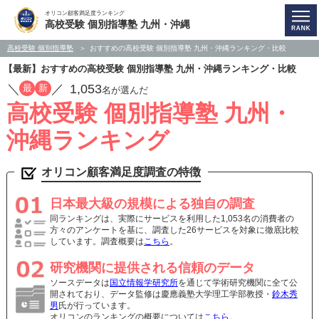
オリコン顧客満足度ランキング
高校受験 個別指導塾 九州・沖縄
高校受験 個別指導塾
おすすめの高校受験 個別指導塾 九州・沖縄ランキング・比較
【最新】おすすめの高校受験 個別指導塾 九州・沖縄ランキング・比較
／
／
1,053
最
新
名が選んだ
高校受験 個別指導塾 九州・
沖縄ランキング
オリコン顧客満足度調査の特徴
日本最大級の規模による独自の調査
同ランキングは、実際にサービスを利用した1,053名の消費者の
方々のアンケートを基に、調査した26サービスを対象に徹底比較
しています。調査概要は
こちら
。
研究機関に提供される信頼のデータ
ソースデータは
国立情報学研究所
を通じて学術研究機関に全て公
開されており、データ監修は慶應義塾大学理工学部教授・
鈴木秀
男
氏が行っています。
オリコンのランキングの概要については
こちら
。