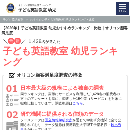
オリコン顧客満足度ランキング
子ども英語教室 幼児
子ども英語教室
おすすめの子ども英語教室 幼児ランキング・比較
【2026年】子ども英語教室 幼児おすすめランキング・比較｜オリコン顧客
満足度
／
／
1,428
最
新
名が選んだ
子ども英語教室 幼児ランキ
ング
オリコン顧客満足度調査の特徴
日本最大級の規模による独自の調査
同ランキングは、実際にサービスを利用した1,428名の消費者の
方々のアンケートを基に、調査した19企業（サービス）を対象に
徹底比較しています。調査概要は
こちら
。
研究機関に提供される信頼のデータ
ソースデータは
国立情報学研究所
を通じて学術研究機関に全て公
開されており、データ監修は慶應義塾大学理工学部教授・
鈴木秀
男
氏が行っています。