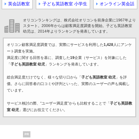
英会話教室
子ども英語教室 小学生
オンライン英会話
オリコンランキングは、株式会社オリコンを前身企業に1967年より
スタート。2006年からは顧客満足度調査を開始。子ども英語教室
幼児は、2014年よりランキングを発表しています。
オリコン顧客満足度調査では、実際にサービスを利用した
1,428
人にアンケ
ート調査を実施。
満足度に関する回答を基に、調査した
19
企業（サービス）を対象にした
「
子ども英語教室 幼児
」ランキングを発表しています。
総合満足度だけでなく、様々な切り口から「
子ども英語教室 幼児
」を評
価。さらに回答者の口コミや評判といった、実際のユーザーの声も掲載し
ています。
サービス検討の際、“ユーザー満足度”からも比較することで「
子ども英語教
室 幼児
」選びにお役立てください。
PR