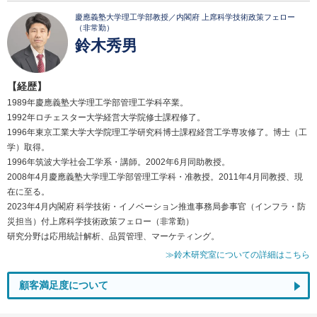
慶應義塾大学理工学部教授／内閣府 上席科学技術政策フェロー
（非常勤）
鈴木秀男
【経歴】
1989年慶應義塾大学理工学部管理工学科卒業。
1992年ロチェスター大学経営大学院修士課程修了。
1996年東京工業大学大学院理工学研究科博士課程経営工学専攻修了。博士（工
学）取得。
1996年筑波大学社会工学系・講師。2002年6月同助教授。
2008年4月慶應義塾大学理工学部管理工学科・准教授。2011年4月同教授、現
在に至る。
2023年4月内閣府 科学技術・イノベーション推進事務局参事官（インフラ・防
災担当）付上席科学技術政策フェロー（非常勤）
研究分野は応用統計解析、品質管理、マーケティング。
≫鈴木研究室についての詳細はこちら
顧客満足度について