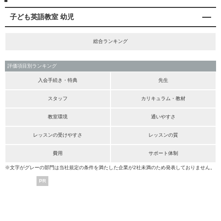
子ども英語教室 幼児
総合ランキング
評価項目別ランキング
入会手続き・特典
先生
スタッフ
カリキュラム・教材
教室環境
通いやすさ
レッスンの受けやすさ
レッスンの質
費用
サポート体制
※文字がグレーの部門は当社規定の条件を満たした企業が2社未満のため発表しておりません。
PR