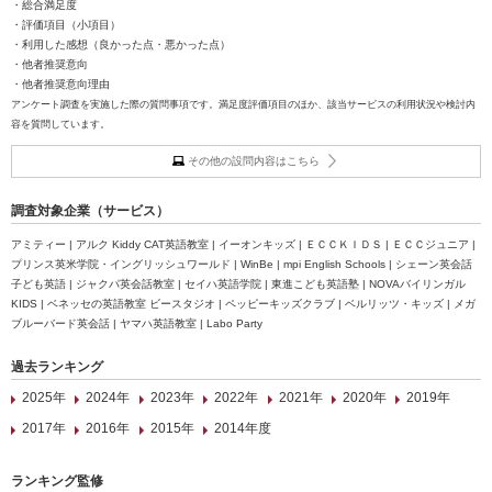
・総合満足度
・評価項目（小項目）
・利用した感想（良かった点・悪かった点）
・他者推奨意向
・他者推奨意向理由
アンケート調査を実施した際の質問事項です。満足度評価項目のほか、該当サービスの利用状況や検討内
容を質問しています。
その他の設問内容はこちら
調査対象企業（サービス）
アミティー | アルク Kiddy CAT英語教室 | イーオンキッズ | ＥＣＣＫＩＤＳ | ＥＣＣジュニア |
プリンス英米学院・イングリッシュワールド | WinBe | mpi English Schools | シェーン英会話
子ども英語 | ジャクパ英会話教室 | セイハ英語学院 | 東進こども英語塾 | NOVAバイリンガル
KIDS | ベネッセの英語教室 ビースタジオ | ペッピーキッズクラブ | ベルリッツ・キッズ | メガ
ブルーバード英会話 | ヤマハ英語教室 | Labo Party
過去ランキング
2025年
2024年
2023年
2022年
2021年
2020年
2019年
2017年
2016年
2015年
2014年度
ランキング監修