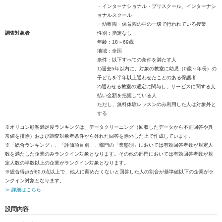
・インターナショナル・プリスクール、インターナシ
ョナルスクール
・幼稚園・保育園の中の一環で行われている授業
調査対象者
性別：指定なし
年齢：18～69歳
地域：全国
条件：以下すべての条件を満たす人
1)過去5年以内に、対象の教室に幼児（0歳～年長）の
子どもを半年以上通わせたことのある保護者
2)通わせる教室の選定に関与し、サービスに関する支
払い金額を把握している人
ただし、無料体験レッスンのみ利用した人は対象外と
する
※オリコン顧客満足度ランキングは、データクリーニング（回収したデータから不正回答や異
常値を排除）および調査対象者条件から外れた回答を除外した上で作成しています。
※「総合ランキング」、「評価項目別」、部門の「業態別」においては有効回答者数が規定人
数を満たした企業のみランクイン対象となります。その他の部門においては有効回答者数が規
定人数の半数以上の企業がランクイン対象となります。
※総合得点が60.0点以上で、他人に薦めたくないと回答した人の割合が基準値以下の企業がラ
ンクイン対象となります。
≫ 詳細はこちら
設問内容