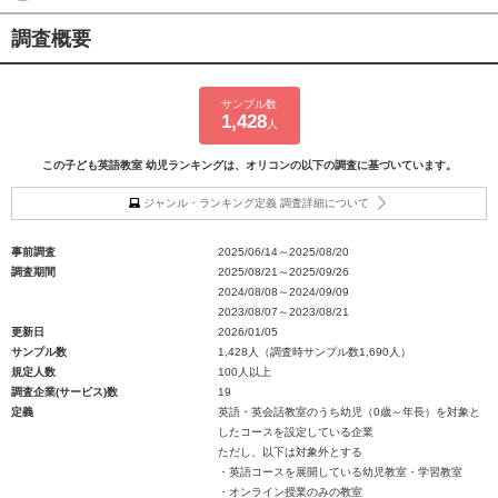
調査概要
サンプル数
1,428
人
この子ども英語教室 幼児ランキングは、オリコンの以下の調査に基づいています。
ジャンル・ランキング定義 調査詳細について
事前調査
2025/06/14～2025/08/20
調査期間
2025/08/21～2025/09/26
2024/08/08～2024/09/09
2023/08/07～2023/08/21
更新日
2026/01/05
サンプル数
1,428人（調査時サンプル数1,690人）
規定人数
100人以上
調査企業(サービス)数
19
定義
英語・英会話教室のうち幼児（0歳～年長）を対象と
したコースを設定している企業
ただし、以下は対象外とする
・英語コースを展開している幼児教室・学習教室
・オンライン授業のみの教室