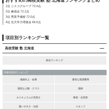
おすすめの高校受験 塾 北海道ランキングまとめ
1位 ニスコグループ 73.4点
2位 練成会 72.2点
3位 秀英予備校 72.0点
4位 北大学力増進会 68.6点
項目別ランキング一覧
高校受験 塾 北海道
総合ランキング
評価項目別ランキング
成績向上・結果
適切な受講費用
適切な人数・クラス
講師
カリキュラムの充実さ
教室・自習室
通いやすさ・治安
スタッフ