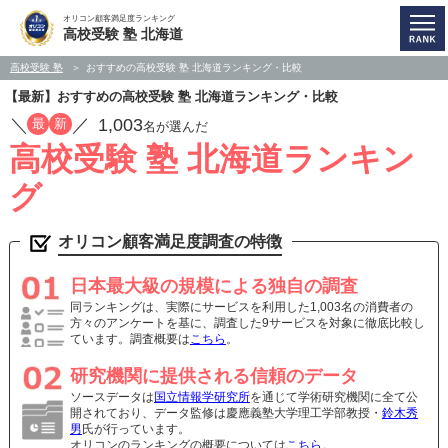
オリコン顧客満足度ランキング
高校受験 塾 北海道
高校受験 塾
おすすめの高校受験 塾 北海道ランキング・比較
【最新】おすすめの高校受験 塾 北海道ランキング・比較
／
／
1,003
最
新
名が選んだ
高校受験 塾 北海道ランキン
グ
オリコン顧客満足度調査の特徴
日本最大級の規模による独自の調査
同ランキングは、実際にサービスを利用した1,003名の消費者の
方々のアンケートを基に、調査した9サービスを対象に徹底比較し
ています。調査概要は
こちら
。
研究機関に提供される信頼のデータ
ソースデータは
国立情報学研究所
を通じて学術研究機関に全て公
開されており、データ監修は慶應義塾大学理工学部教授・
鈴木秀
男
氏が行っています。
オリコンのランキングの概要については
こちら
。