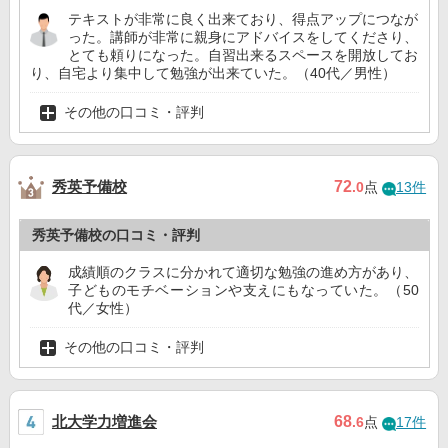
テキストが非常に良く出来ており、得点アップにつなが
った。講師が非常に親身にアドバイスをしてくださり、
とても頼りになった。自習出来るスペースを開放してお
り、自宅より集中して勉強が出来ていた。（40代／男性）
その他の口コミ・評判
秀英予備校
72
.0
点
13件
秀英予備校の口コミ・評判
成績順のクラスに分かれて適切な勉強の進め方があり、
子どものモチベーションや支えにもなっていた。（50
代／女性）
その他の口コミ・評判
北大学力増進会
68
.6
点
17件