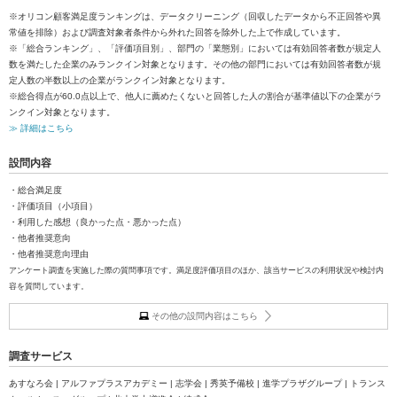
※オリコン顧客満足度ランキングは、データクリーニング（回収したデータから不正回答や異
常値を排除）および調査対象者条件から外れた回答を除外した上で作成しています。
※「総合ランキング」、「評価項目別」、部門の「業態別」においては有効回答者数が規定人
数を満たした企業のみランクイン対象となります。その他の部門においては有効回答者数が規
定人数の半数以上の企業がランクイン対象となります。
※総合得点が60.0点以上で、他人に薦めたくないと回答した人の割合が基準値以下の企業がラ
ンクイン対象となります。
≫ 詳細はこちら
設問内容
・総合満足度
・評価項目（小項目）
・利用した感想（良かった点・悪かった点）
・他者推奨意向
・他者推奨意向理由
アンケート調査を実施した際の質問事項です。満足度評価項目のほか、該当サービスの利用状況や検討内
容を質問しています。
その他の設問内容はこちら
調査サービス
あすなろ会 | アルファプラスアカデミー | 志学会 | 秀英予備校 | 進学プラザグループ | トランス