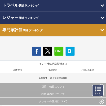
トラベル
関連ランキング
レジャー
関連ランキング
専門家評価
関連ランキング
オリコン顧客満足度調査とは
調査方法
掲載規約
お問い合わせ
会社概要
個人情報保護方針
引用・転載について
もくじ
利用者の声について
当サイトで公開されている情報（文字、写真、イラスト、画像データ等）及びこれらの配置・
編集および構造などについての著作権は株式会社oricon MEに帰属しております。
クッキーの使用について
当サイトに掲載している内容はすべてサービスの利用者が提出された見解・感想です。
これらの情報を権利者の許可なく無断転載・複製などの二次利用を行うことは固く禁じており