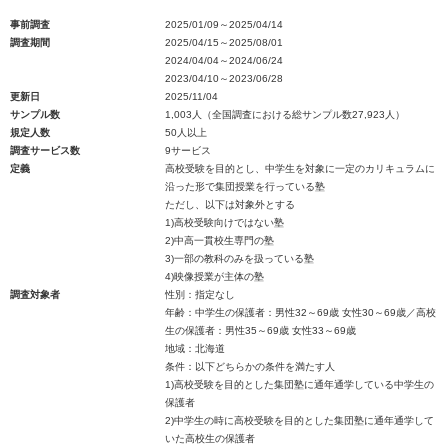
事前調査
2025/01/09～2025/04/14
調査期間
2025/04/15～2025/08/01
2024/04/04～2024/06/24
2023/04/10～2023/06/28
更新日
2025/11/04
サンプル数
1,003人（全国調査における総サンプル数27,923人）
規定人数
50人以上
調査サービス数
9サービス
定義
高校受験を目的とし、中学生を対象に一定のカリキュラムに
沿った形で集団授業を行っている塾
ただし、以下は対象外とする
1)高校受験向けではない塾
2)中高一貫校生専門の塾
3)一部の教科のみを扱っている塾
4)映像授業が主体の塾
調査対象者
性別：指定なし
年齢：中学生の保護者：男性32～69歳 女性30～69歳／高校
生の保護者：男性35～69歳 女性33～69歳
地域：北海道
条件：以下どちらかの条件を満たす人
1)高校受験を目的とした集団塾に通年通学している中学生の
保護者
2)中学生の時に高校受験を目的とした集団塾に通年通学して
いた高校生の保護者