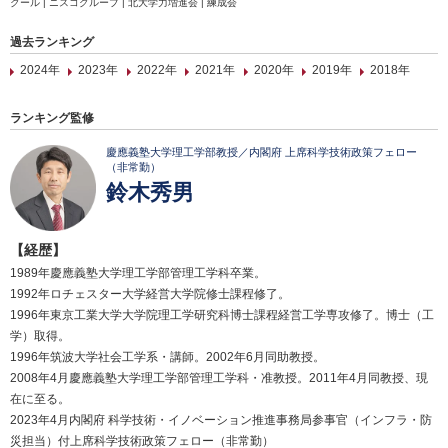
クール | ニスコグループ | 北大学力増進会 | 練成会
過去ランキング
2024年
2023年
2022年
2021年
2020年
2019年
2018年
ランキング監修
慶應義塾大学理工学部教授／内閣府 上席科学技術政策フェロー
（非常勤）
鈴木秀男
【経歴】
1989年慶應義塾大学理工学部管理工学科卒業。
1992年ロチェスター大学経営大学院修士課程修了。
1996年東京工業大学大学院理工学研究科博士課程経営工学専攻修了。博士（工
学）取得。
1996年筑波大学社会工学系・講師。2002年6月同助教授。
2008年4月慶應義塾大学理工学部管理工学科・准教授。2011年4月同教授、現
在に至る。
2023年4月内閣府 科学技術・イノベーション推進事務局参事官（インフラ・防
災担当）付上席科学技術政策フェロー（非常勤）