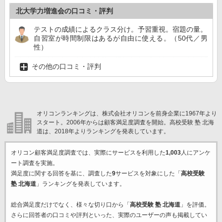
北大学力増進会の口コミ・評判
テストの成績によるクラス分け。予習重視。宿題の量。
自習室が時間制限はあるが自由に使える。（50代／男
性）
その他の口コミ・評判
オリコンランキングは、株式会社オリコンを前身企業に1967年より
スタート。2006年からは顧客満足度調査を開始。高校受験 塾 北海
道は、2018年よりランキングを発表しています。
オリコン顧客満足度調査では、実際にサービスを利用した
1,003
人にアンケ
ート調査を実施。
満足度に関する回答を基に、調査した
9
サービスを対象にした「
高校受験
塾 北海道
」ランキングを発表しています。
総合満足度だけでなく、様々な切り口から「
高校受験 塾 北海道
」を評価。
さらに回答者の口コミや評判といった、実際のユーザーの声も掲載してい