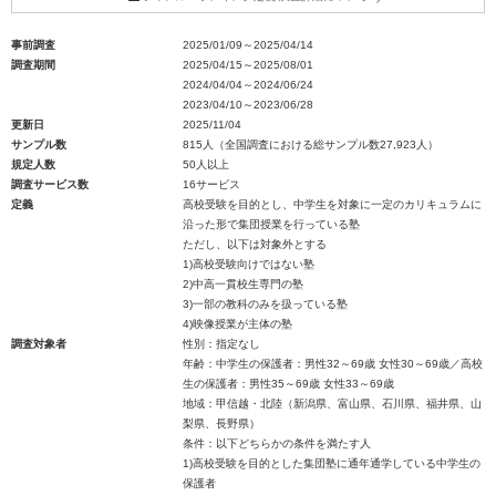
事前調査
2025/01/09～2025/04/14
調査期間
2025/04/15～2025/08/01
2024/04/04～2024/06/24
2023/04/10～2023/06/28
更新日
2025/11/04
サンプル数
815人（全国調査における総サンプル数27,923人）
規定人数
50人以上
調査サービス数
16サービス
定義
高校受験を目的とし、中学生を対象に一定のカリキュラムに
沿った形で集団授業を行っている塾
ただし、以下は対象外とする
1)高校受験向けではない塾
2)中高一貫校生専門の塾
3)一部の教科のみを扱っている塾
4)映像授業が主体の塾
調査対象者
性別：指定なし
年齢：中学生の保護者：男性32～69歳 女性30～69歳／高校
生の保護者：男性35～69歳 女性33～69歳
地域：甲信越・北陸（新潟県、富山県、石川県、福井県、山
梨県、長野県）
条件：以下どちらかの条件を満たす人
1)高校受験を目的とした集団塾に通年通学している中学生の
保護者