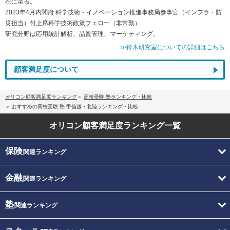
在に至る。
2023年4月内閣府 科学技術・イノベーション推進事務局参事官（インフラ・防
災担当）付上席科学技術政策フェロー（非常勤）
研究分野は応用統計解析、品質管理、マーケティング。
≫鈴木研究室についての詳細はこちら
顧客満足度について
オリコン顧客満足度ランキング
高校受験 塾ランキング・比較
おすすめの高校受験 塾 甲信越・北陸ランキング・比較
オリコン顧客満足度
ランキング一覧
保険
関連ランキング
金融
関連ランキング
塾
関連ランキング