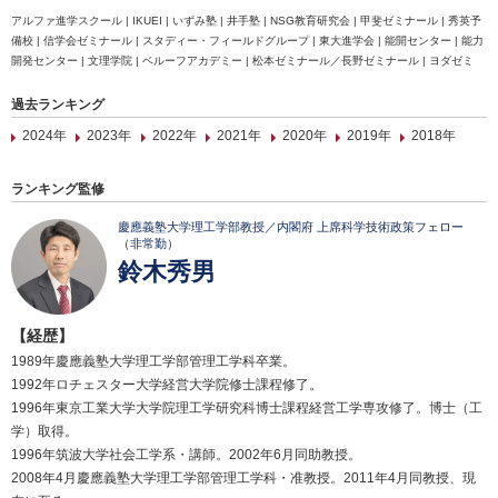
アルファ進学スクール | IKUEI | いずみ塾 | 井手塾 | NSG教育研究会 | 甲斐ゼミナール | 秀英予
備校 | 信学会ゼミナール | スタディー・フィールドグループ | 東大進学会 | 能開センター | 能力
開発センター | 文理学院 | ベルーフアカデミー | 松本ゼミナール／長野ゼミナール | ヨダゼミ
過去ランキング
2024年
2023年
2022年
2021年
2020年
2019年
2018年
ランキング監修
慶應義塾大学理工学部教授／内閣府 上席科学技術政策フェロー
（非常勤）
鈴木秀男
【経歴】
1989年慶應義塾大学理工学部管理工学科卒業。
1992年ロチェスター大学経営大学院修士課程修了。
1996年東京工業大学大学院理工学研究科博士課程経営工学専攻修了。博士（工
学）取得。
1996年筑波大学社会工学系・講師。2002年6月同助教授。
2008年4月慶應義塾大学理工学部管理工学科・准教授。2011年4月同教授、現