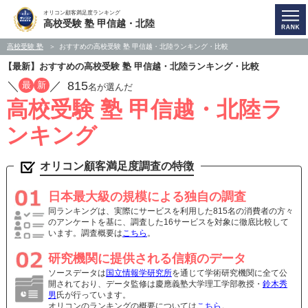
オリコン顧客満足度ランキング
高校受験 塾 甲信越・北陸
高校受験 塾
おすすめの高校受験 塾 甲信越・北陸ランキング・比較
【最新】おすすめの高校受験 塾 甲信越・北陸ランキング・比較
／
／
815
最
新
名が選んだ
高校受験 塾 甲信越・北陸ラ
ンキング
オリコン顧客満足度調査の特徴
日本最大級の規模による独自の調査
同ランキングは、実際にサービスを利用した815名の消費者の方々
のアンケートを基に、調査した16サービスを対象に徹底比較して
います。調査概要は
こちら
。
研究機関に提供される信頼のデータ
ソースデータは
国立情報学研究所
を通じて学術研究機関に全て公
開されており、データ監修は慶應義塾大学理工学部教授・
鈴木秀
男
氏が行っています。
オリコンのランキングの概要については
こちら
。