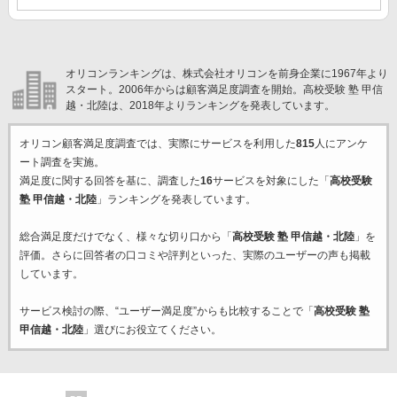
オリコンランキングは、株式会社オリコンを前身企業に1967年より
スタート。2006年からは顧客満足度調査を開始。高校受験 塾 甲信
越・北陸は、2018年よりランキングを発表しています。
オリコン顧客満足度調査では、実際にサービスを利用した
815
人にアンケ
ート調査を実施。
満足度に関する回答を基に、調査した
16
サービスを対象にした「
高校受験
塾 甲信越・北陸
」ランキングを発表しています。
総合満足度だけでなく、様々な切り口から「
高校受験 塾 甲信越・北陸
」を
評価。さらに回答者の口コミや評判といった、実際のユーザーの声も掲載
しています。
サービス検討の際、“ユーザー満足度”からも比較することで「
高校受験 塾
甲信越・北陸
」選びにお役立てください。