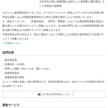
2)中学生の時に高校受験を目的とした集団塾に通年通学して
いた高校生の保護者
※オリコン顧客満足度ランキングは、データクリーニング（回収したデータから不正回答や異
常値を排除）および調査対象者条件から外れた回答を除外した上で作成しています。
※「総合ランキング」、「評価項目別」、部門の「業態別」においては有効回答者数が規定人
数を満たした企業のみランクイン対象となります。その他の部門においては有効回答者数が規
定人数の半数以上の企業がランクイン対象となります。
※総合得点が60.0点以上で、他人に薦めたくないと回答した人の割合が基準値以下の企業がラ
ンクイン対象となります。
≫ 詳細はこちら
設問内容
・総合満足度
・評価項目（小項目）
・利用した感想（良かった点・悪かった点）
・他者推奨意向
・他者推奨意向理由
アンケート調査を実施した際の質問事項です。満足度評価項目のほか、該当サービスの利用状況や検討内
容を質問しています。
その他の設問内容はこちら
調査サービス