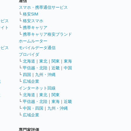
通信
ト
スマホ・携帯通信サービス
└
格安SIM
ービス
└
格安スマホ
サイト
└
携帯キャリア
└
携帯キャリア格安ブランド
ホームルーター
ービス
モバイルデータ通信
ト
プロバイダ
└
北海道
｜
東北
｜
関東
｜
東海
└
甲信越・北陸
｜
近畿
｜
中国
└
四国
｜
九州・沖縄
職
└
広域企業
インターネット回線
遣
└
北海道
｜
東北
｜
関東
└
甲信越・北陸
｜
東海
｜
近畿
ス
└
中国・四国
｜
九州・沖縄
└
広域企業
専門家評価