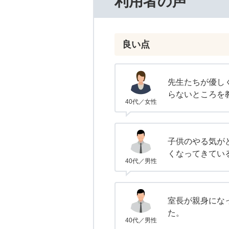
利用者の声
良い点
先生たちが優し
らないところを
40代／女性
子供のやる気が
くなってきてい
40代／男性
室長が親身にな
た。
40代／男性