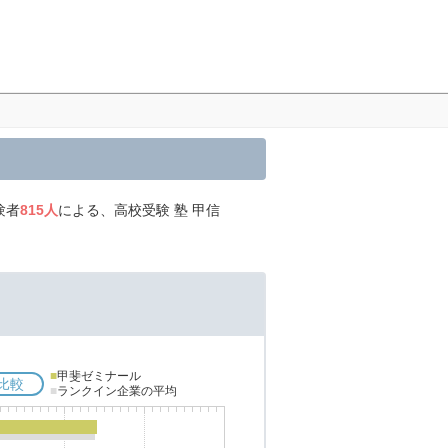
験者
815人
による、高校受験 塾 甲信
■
甲斐ゼミナール
比較
■
ランクイン企業の平均