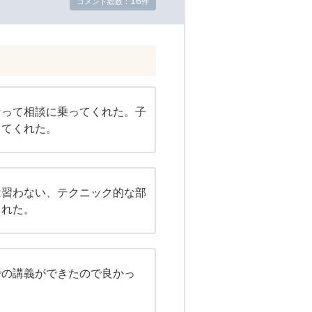
16
コメント総数：
件
なって相談に乗ってくれた。子
ってくれた。
は習わない、テクニック的な部
られた。
での講義ができたので良かっ