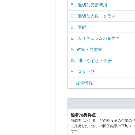
B.
適切な受講費用
C.
適切な人数・クラス
D.
講師
E.
カリキュラムの充実さ
F.
教室・自習室
G.
通いやすさ・治安
H.
スタッフ
I.
提供情報
他者推奨得点
当調査における「どの程度その企業の
に推奨したいか」の回答結果の平均ス
です。