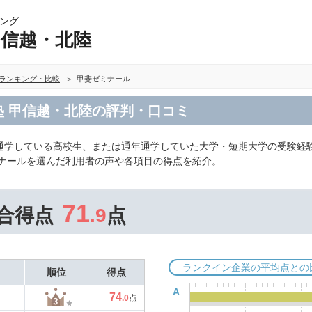
ング
甲信越・北陸
陸ランキング・比較
甲斐ゼミナール
塾 甲信越・北陸の評判・口コミ
通学している高校生、または通年通学していた大学・短期大学の受験経
ミナールを選んだ利用者の声や各項目の得点を紹介。
71
合得点
.9
点
ランクイン企業の平均点との
順位
得点
A
74
.0
点