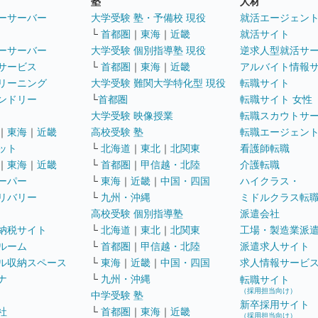
塾
人材
ーサーバー
大学受験 塾・予備校 現役
就活エージェン
└
首都圏
｜
東海
｜
近畿
就活サイト
ーサーバー
大学受験 個別指導塾 現役
逆求人型就活サ
サービス
└
首都圏
｜
東海
｜
近畿
アルバイト情報
リーニング
大学受験 難関大学特化型 現役
転職サイト
ンドリー
└
首都圏
転職サイト 女性
大学受験 映像授業
転職スカウトサ
｜
東海
｜
近畿
高校受験 塾
転職エージェン
ット
└
北海道
｜
東北
｜
北関東
看護師転職
｜
東海
｜
近畿
└
首都圏
｜
甲信越・北陸
介護転職
ーパー
└
東海
｜
近畿
｜
中国・四国
ハイクラス・
リバリー
└
九州・沖縄
ミドルクラス転
高校受験 個別指導塾
派遣会社
納税サイト
└
北海道
｜
東北
｜
北関東
工場・製造業派
ルーム
└
首都圏
｜
甲信越・北陸
派遣求人サイト
ル収納スペース
└
東海
｜
近畿
｜
中国・四国
求人情報サービ
ナ
└
九州・沖縄
転職サイト
（採用担当向け）
中学受験 塾
新卒採用サイト
社
└
首都圏
｜
東海
｜
近畿
（採用担当向け）