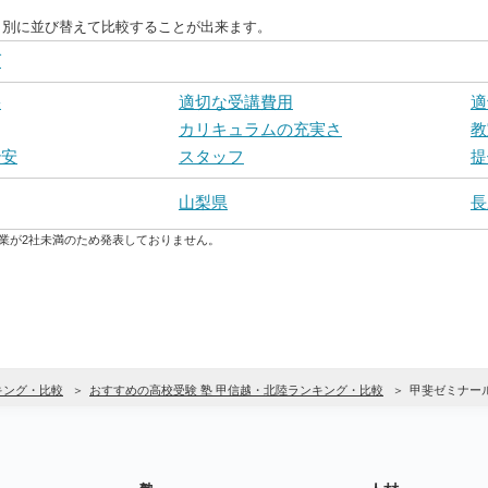
目別に並び替えて比較することが出来ます。
グ
果
適切な受講費用
適
カリキュラムの充実さ
教
治安
スタッフ
提
山梨県
長
業が2社未満のため発表しておりません。
キング・比較
おすすめの高校受験 塾 甲信越・北陸ランキング・比較
甲斐ゼミナー