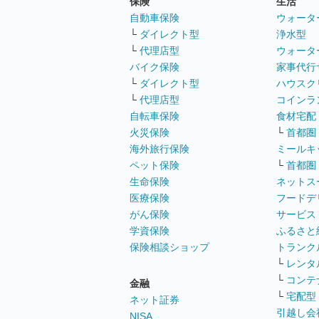
保険
生活
自動車保険
ウォータ
└
ダイレクト型
浄水型
└
代理店型
ウォータ
バイク保険
家事代行
└
ダイレクト型
ハウスク
└
代理店型
コインラ
自転車保険
食材宅配
火災保険
└
首都圏
海外旅行保険
ミールキ
ペット保険
└
首都圏
生命保険
ネットス
医療保険
フードデ
がん保険
サービス
学資保険
ふるさと
保険相談ショップ
トランク
└
レンタ
└
コンテ
金融
└
宅配型
ネット証券
引越し会
NISA