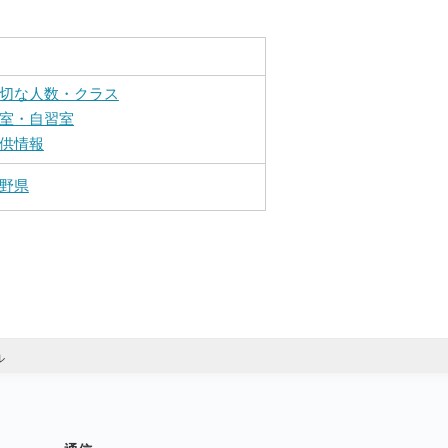
切な人数・クラス
室・自習室
供情報
野県
ル