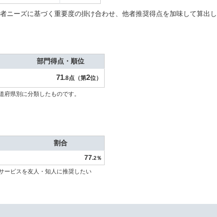
者ニーズに基づく重要度の掛け合わせ、他者推奨得点を加味して算出し
部門得点・順位
71
2
.8点（第
位）
道府県別に分類したものです。
割合
77
.2％
サービスを友人・知人に推奨したい