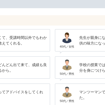
くて、受講時間以外でもわか
先生が親身に
教えてくれる。
供の味方にな
40代／女性
どんどん出て来て、成績も良
学校の授業で
るから。
分を身につけ
50代／男性
ってアドバイスをしてくれ
マンツーマン
た。
50代／男性