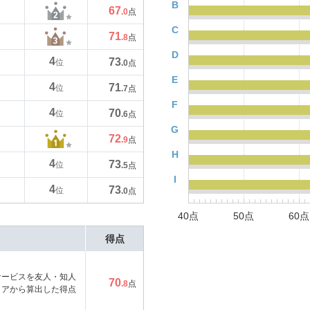
B
67
.0
点
C
71
.8
点
D
4
73
位
.0
点
E
4
71
位
.7
点
F
4
70
位
.6
点
G
72
.9
点
H
4
73
位
.5
点
I
4
73
位
.0
点
40点
50点
60点
得点
サービスを友人・知人
70
.8
点
コアから算出した得点