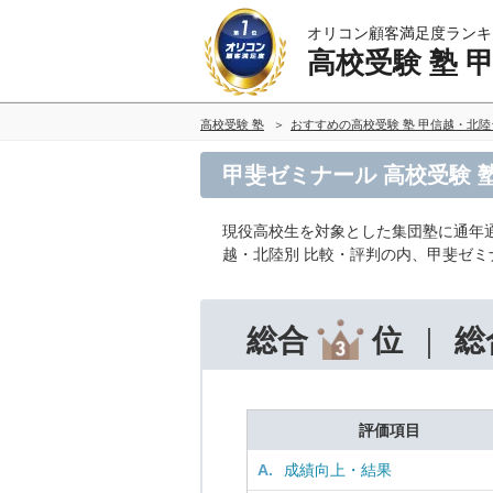
オリコン顧客満足度ランキ
高校受験 塾 
高校受験 塾
おすすめの高校受験 塾 甲信越・北
甲斐ゼミナール 高校受験 
現役高校生を対象とした集団塾に通年
越・北陸別 比較・評判の内、甲斐ゼ
総合
位
総
評価項目
A.
成績向上・結果