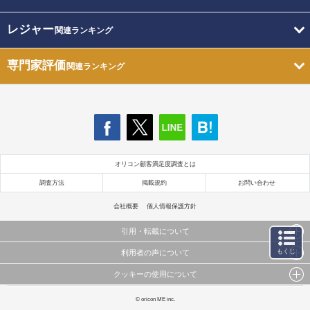
レジャー
関連ランキング
専門家評価
関連ランキング
オリコン顧客満足度調査とは
調査方法
掲載規約
お問い合わせ
会社概要
個人情報保護方針
引用・転載について
もくじ
利用者の声について
当サイトで公開されている情報（文字、写真、イラスト、画像データ等）及びこれらの配置・
編集および構造などについての著作権は株式会社oricon MEに帰属しております。
クッキーの使用について
当サイトに掲載している内容はすべてサービスの利用者が提出された見解・感想です。
これらの情報を権利者の許可なく無断転載・複製などの二次利用を行うことは固く禁じており
弊社が内容について正確性を含め一切保証するものではありません。
ます。
このサイトでは Cookie を使用して、ユーザーに合わせたコンテンツや広告の表示、ソーシャル
© oricon ME inc.
弊社の見解・ 意見ではないことをご理解いただいた上でご覧ください。