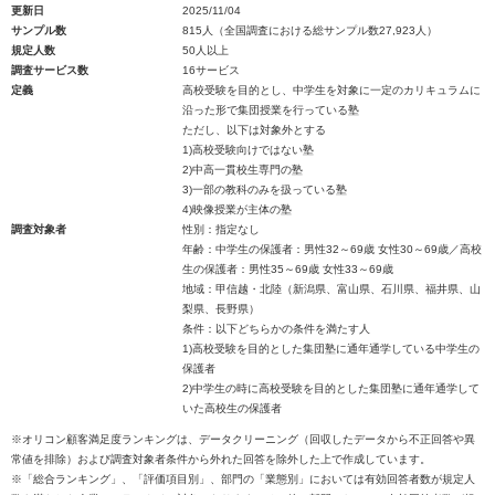
更新日
2025/11/04
サンプル数
815人（全国調査における総サンプル数27,923人）
規定人数
50人以上
調査サービス数
16サービス
定義
高校受験を目的とし、中学生を対象に一定のカリキュラムに
沿った形で集団授業を行っている塾
ただし、以下は対象外とする
1)高校受験向けではない塾
2)中高一貫校生専門の塾
3)一部の教科のみを扱っている塾
4)映像授業が主体の塾
調査対象者
性別：指定なし
年齢：中学生の保護者：男性32～69歳 女性30～69歳／高校
生の保護者：男性35～69歳 女性33～69歳
地域：甲信越・北陸（新潟県、富山県、石川県、福井県、山
梨県、長野県）
条件：以下どちらかの条件を満たす人
1)高校受験を目的とした集団塾に通年通学している中学生の
保護者
2)中学生の時に高校受験を目的とした集団塾に通年通学して
いた高校生の保護者
※オリコン顧客満足度ランキングは、データクリーニング（回収したデータから不正回答や異
常値を排除）および調査対象者条件から外れた回答を除外した上で作成しています。
※「総合ランキング」、「評価項目別」、部門の「業態別」においては有効回答者数が規定人