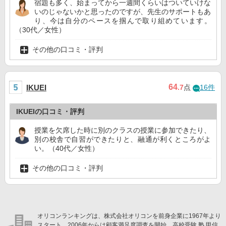
宿題も多く、始まってから一週間くらいはついていけな
いのじゃないかと思ったのですが、先生のサポートもあ
り、今は自分のペースを掴んで取り組めています。
（30代／女性）
その他の口コミ・評判
64
IKUEI
.7
点
16件
IKUEIの口コミ・評判
授業を欠席した時に別のクラスの授業に参加できたり、
別の校舎で自習ができたりと、融通が利くところがよ
い。（40代／女性）
その他の口コミ・評判
オリコンランキングは、株式会社オリコンを前身企業に1967年より
スタート。2006年からは顧客満足度調査を開始。高校受験 塾 甲信