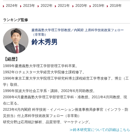
2024年
2023年
2022年
2021年
2020年
2019年
2018年
ランキング監修
慶應義塾大学理工学部教授／内閣府 上席科学技術政策フェロー
（非常勤）
鈴木秀男
【経歴】
1989年慶應義塾大学理工学部管理工学科卒業。
1992年ロチェスター大学経営大学院修士課程修了。
1996年東京工業大学大学院理工学研究科博士課程経営工学専攻修了。博士（工
学）取得。
1996年筑波大学社会工学系・講師。2002年6月同助教授。
2008年4月慶應義塾大学理工学部管理工学科・准教授。2011年4月同教授、現
在に至る。
2023年4月内閣府 科学技術・イノベーション推進事務局参事官（インフラ・防
災担当）付上席科学技術政策フェロー（非常勤）
研究分野は応用統計解析、品質管理、マーケティング。
≫鈴木研究室についての詳細はこちら