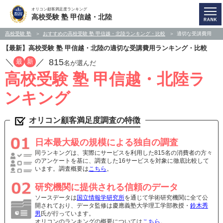
オリコン顧客満足度ランキング
高校受験 塾 甲信越・北陸
高校受験 塾
おすすめの高校受験 塾 甲信越・北陸ランキング・比較
適切な受講費用
【最新】高校受験 塾 甲信越・北陸の適切な受講費用ランキング・比較
／
／
815
最
新
名が選んだ
高校受験 塾 甲信越・北陸ラ
ンキング
オリコン顧客満足度調査の特徴
日本最大級の規模による独自の調査
同ランキングは、実際にサービスを利用した815名の消費者の方々
のアンケートを基に、調査した16サービスを対象に徹底比較して
います。調査概要は
こちら
。
研究機関に提供される信頼のデータ
ソースデータは
国立情報学研究所
を通じて学術研究機関に全て公
開されており、データ監修は慶應義塾大学理工学部教授・
鈴木秀
男
氏が行っています。
オリコンのランキングの概要については
こちら
。