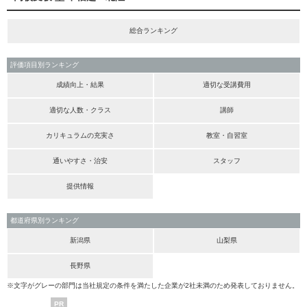
総合ランキング
評価項目別ランキング
成績向上・結果
適切な受講費用
適切な人数・クラス
講師
カリキュラムの充実さ
教室・自習室
通いやすさ・治安
スタッフ
提供情報
都道府県別ランキング
新潟県
山梨県
長野県
※文字がグレーの部門は当社規定の条件を満たした企業が2社未満のため発表しておりません。
PR