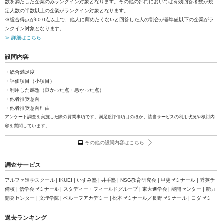
数を満たした企業のみランクイン対象となります。その他の部門においては有効回答者数が規
定人数の半数以上の企業がランクイン対象となります。
※総合得点が60.0点以上で、他人に薦めたくないと回答した人の割合が基準値以下の企業がラ
ンクイン対象となります。
≫ 詳細はこちら
設問内容
・総合満足度
・評価項目（小項目）
・利用した感想（良かった点・悪かった点）
・他者推奨意向
・他者推奨意向理由
アンケート調査を実施した際の質問事項です。満足度評価項目のほか、該当サービスの利用状況や検討内
容を質問しています。
その他の設問内容はこちら
調査サービス
アルファ進学スクール | IKUEI | いずみ塾 | 井手塾 | NSG教育研究会 | 甲斐ゼミナール | 秀英予
備校 | 信学会ゼミナール | スタディー・フィールドグループ | 東大進学会 | 能開センター | 能力
開発センター | 文理学院 | ベルーフアカデミー | 松本ゼミナール／長野ゼミナール | ヨダゼミ
過去ランキング