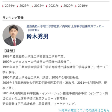
2024年
2023年
2022年
2021年
2020年
2019年
ランキング監修
慶應義塾大学理工学部教授／内閣府 上席科学技術政策フェロー
（非常勤）
鈴木秀男
【経歴】
1989年慶應義塾大学理工学部管理工学科卒業。
1992年ロチェスター大学経営大学院修士課程修了。
1996年東京工業大学大学院理工学研究科博士課程経営工学専攻修了。博士（工
学）取得。
1996年筑波大学社会工学系・講師。2002年6月同助教授。
2008年4月慶應義塾大学理工学部管理工学科・准教授。2011年4月同教授、現
在に至る。
2023年4月内閣府 科学技術・イノベーション推進事務局参事官（インフラ・防
災担当）付上席科学技術政策フェロー（非常勤）
研究分野は応用統計解析、品質管理、マーケティング。
≫鈴木研究室についての詳細はこちら