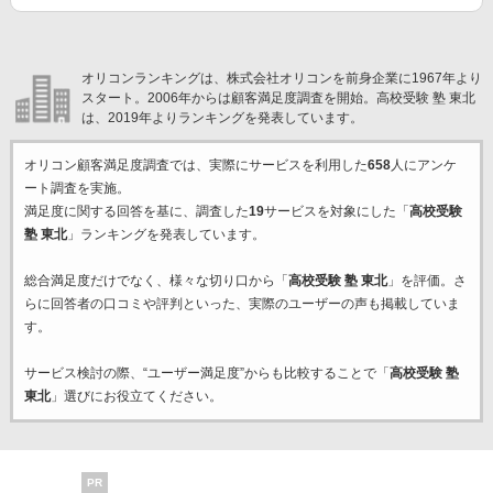
オリコンランキングは、株式会社オリコンを前身企業に1967年より
スタート。2006年からは顧客満足度調査を開始。高校受験 塾 東北
は、2019年よりランキングを発表しています。
オリコン顧客満足度調査では、実際にサービスを利用した
658
人にアンケ
ート調査を実施。
満足度に関する回答を基に、調査した
19
サービスを対象にした「
高校受験
塾 東北
」ランキングを発表しています。
総合満足度だけでなく、様々な切り口から「
高校受験 塾 東北
」を評価。さ
らに回答者の口コミや評判といった、実際のユーザーの声も掲載していま
す。
サービス検討の際、“ユーザー満足度”からも比較することで「
高校受験 塾
東北
」選びにお役立てください。
PR