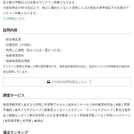
定人数の半数以上の企業がランクイン対象となります。
※総合得点が60.0点以上で、他人に薦めたくないと回答した人の割合が基準値以下の企業がラ
ンクイン対象となります。
≫ 詳細はこちら
設問内容
・総合満足度
・評価項目（小項目）
・利用した感想（良かった点・悪かった点）
・他者推奨意向
・他者推奨意向理由
アンケート調査を実施した際の質問事項です。満足度評価項目のほか、該当サービスの利用状況や検討内
容を質問しています。
その他の設問内容はこちら
調査サービス
秋田英数学院 | あすなろ学院 | 学習塾アルセル | 栄光ゼミナール | NSG教育研究会 | M進 | 秀英
予備校 | 進学プラザグループ | 新教育センター | スタディー・フィールドグループ | 東北大進学
会 | 能開センター | 東日本学院 | ひのき進学教室 | ベスト学院進学塾／ベスト学院ハイステージ
| 村田進学塾 | 名学館 | 練成会
過去ランキング