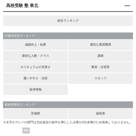
高校受験 塾 東北
総合ランキング
評価項目別ランキング
成績向上・結果
適切な受講費用
適切な人数・クラス
講師
カリキュラムの充実さ
教室・自習室
通いやすさ・治安
スタッフ
提供情報
都道府県別ランキング
宮城県
福島県
※文字がグレーの部門は当社規定の条件を満たした企業が2社未満のため発表しておりません。
PR