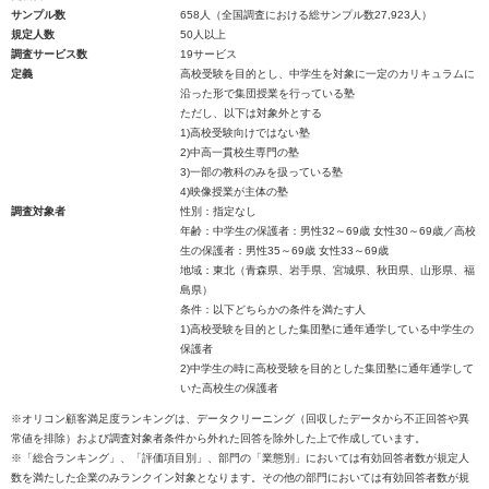
サンプル数
658人（全国調査における総サンプル数27,923人）
規定人数
50人以上
調査サービス数
19サービス
定義
高校受験を目的とし、中学生を対象に一定のカリキュラムに
沿った形で集団授業を行っている塾
ただし、以下は対象外とする
1)高校受験向けではない塾
2)中高一貫校生専門の塾
3)一部の教科のみを扱っている塾
4)映像授業が主体の塾
調査対象者
性別：指定なし
年齢：中学生の保護者：男性32～69歳 女性30～69歳／高校
生の保護者：男性35～69歳 女性33～69歳
地域：東北（青森県、岩手県、宮城県、秋田県、山形県、福
島県）
条件：以下どちらかの条件を満たす人
1)高校受験を目的とした集団塾に通年通学している中学生の
保護者
2)中学生の時に高校受験を目的とした集団塾に通年通学して
いた高校生の保護者
※オリコン顧客満足度ランキングは、データクリーニング（回収したデータから不正回答や異
常値を排除）および調査対象者条件から外れた回答を除外した上で作成しています。
※「総合ランキング」、「評価項目別」、部門の「業態別」においては有効回答者数が規定人
数を満たした企業のみランクイン対象となります。その他の部門においては有効回答者数が規