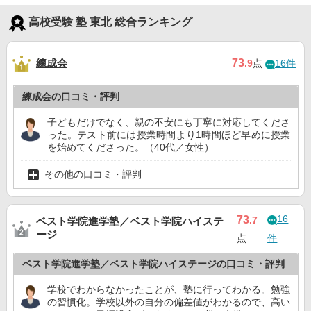
高校受験 塾 東北 総合ランキング
練成会
73
.9
点
16件
練成会の口コミ・評判
子どもだけでなく、親の不安にも丁寧に対応してくださ
った。テスト前には授業時間より1時間ほど早めに授業
を始めてくださった。（40代／女性）
その他の口コミ・評判
16
73
.7
ベスト学院進学塾／ベスト学院ハイステ
ージ
点
件
ベスト学院進学塾／ベスト学院ハイステージの口コミ・評判
学校でわからなかったことが、塾に行ってわかる。勉強
の習慣化。学校以外の自分の偏差値がわかるので、高い