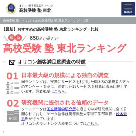
オリコン顧客満足度ランキング
高校受験 塾 東北
高校受験 塾
おすすめの高校受験 塾 東北ランキング・比較
【最新】おすすめの高校受験 塾 東北ランキング・比較
／
／
658
最
新
名が選んだ
高校受験 塾 東北ランキング
オリコン顧客満足度調査の特徴
日本最大級の規模による独自の調査
同ランキングは、実際にサービスを利用した658名の消費者の方々
のアンケートを基に、調査した19サービスを対象に徹底比較して
います。調査概要は
こちら
。
研究機関に提供される信頼のデータ
ソースデータは
国立情報学研究所
を通じて学術研究機関に全て公
開されており、データ監修は慶應義塾大学理工学部教授・
鈴木秀
男
氏が行っています。
オリコンのランキングの概要については
こちら
。