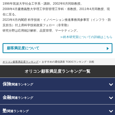
1996年筑波大学社会工学系・講師。2002年6月同助教授。
2008年4月慶應義塾大学理工学部管理工学科・准教授。2011年4月同教授、現
在に至る。
2023年4月内閣府 科学技術・イノベーション推進事務局参事官（インフラ・防
災担当）付上席科学技術政策フェロー（非常勤）
研究分野は応用統計解析、品質管理、マーケティング。
≫鈴木研究室についての詳細はこちら
顧客満足度について
オリコン顧客満足度ランキング
おすすめの通信講座 TOEICランキング・比較
オリコン顧客満足度
ランキング一覧
保険
関連ランキング
金融
関連ランキング
塾
関連ランキング