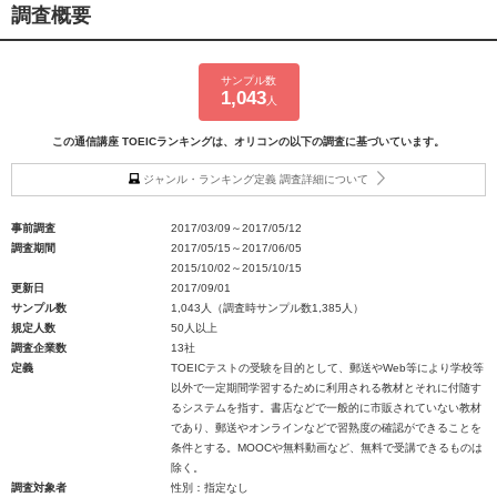
調査概要
サンプル数
1,043
人
この通信講座 TOEICランキングは、オリコンの以下の調査に基づいています。
ジャンル・ランキング定義 調査詳細について
事前調査
2017/03/09～2017/05/12
調査期間
2017/05/15～2017/06/05
2015/10/02～2015/10/15
更新日
2017/09/01
サンプル数
1,043人（調査時サンプル数1,385人）
規定人数
50人以上
調査企業数
13社
定義
TOEICテストの受験を目的として、郵送やWeb等により学校等
以外で一定期間学習するために利用される教材とそれに付随す
るシステムを指す。書店などで一般的に市販されていない教材
であり、郵送やオンラインなどで習熟度の確認ができることを
条件とする。MOOCや無料動画など、無料で受講できるものは
除く。
調査対象者
性別：指定なし