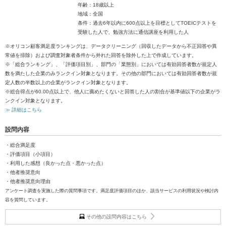
年齢：18歳以上
地域：全国
条件：過去6年以内に600点以上を目標としてTOEICテストを
受験した人で、勉強方法に通信講座を利用した人
※オリコン顧客満足度ランキングは、データクリーニング（回収したデータから不正回答や異
常値を排除）および調査対象者条件から外れた回答を除外した上で作成しています。
※「総合ランキング」、「評価項目別」、部門の「業態別」においては有効回答者数が規定人
数を満たした企業のみランクイン対象となります。その他の部門においては有効回答者数が規
定人数の半数以上の企業がランクイン対象となります。
※総合得点が60.00点以上で、他人に薦めたくないと回答した人の割合が基準値以下の企業がラ
ンクイン対象となります。
≫ 詳細はこちら
設問内容
・総合満足度
・評価項目（小項目）
・利用した感想（良かった点・悪かった点）
・他者推奨意向
・他者推奨意向理由
アンケート調査を実施した際の質問事項です。満足度評価項目のほか、該当サービスの利用状況や検討内
容を質問しています。
その他の設問内容はこちら