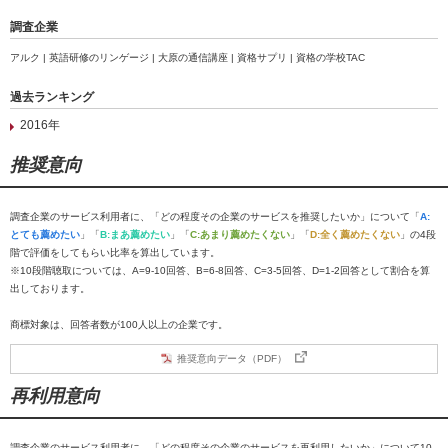
調査企業
アルク | 英語研修のリンゲージ | 大原の通信講座 | 資格サプリ | 資格の学校TAC
過去ランキング
2016年
推奨意向
調査企業のサービス利用者に、「どの程度その企業のサービスを推奨したいか」について「
A:
とても薦めたい
」「
B:まあ薦めたい
」「
C:あまり薦めたくない
」「
D:全く薦めたくない
」の4段
階で評価をしてもらい比率を算出しています。
※10段階聴取については、A=9-10回答、B=6-8回答、C=3-5回答、D=1-2回答として割合を算
出しております。
商標対象は、回答者数が100人以上の企業です。
推奨意向データ（PDF）
再利用意向
調査企業のサービス利用者に、「どの程度その企業のサービスを再利用したいか」について10