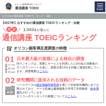
オリコン顧客満足度ランキング
通信講座 TOEIC
おすすめの通信講座 TOEICランキング・比較
【2017年】おすすめの通信講座 TOEICランキング・比較
／
／
1,043
最
新
名が選んだ
通信講座 TOEICランキング
オリコン顧客満足度調査の特徴
日本最大級の規模による独自の調査
同ランキングは、実際にサービスを利用した1,043名の消費者の
方々のアンケートを基に、調査企業13社を対象に徹底比較してい
ます。調査概要は
こちら
。
研究機関に提供される信頼のデータ
ソースデータは
国立情報学研究所
を通じて学術研究機関に全て公
開されており、データ監修は慶應義塾大学理工学部教授・
鈴木秀
男
氏が行っています。
オリコンのランキングの概要については
こちら
。