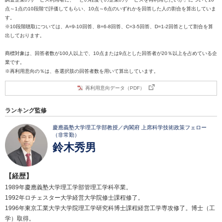
点～1点の10段階で評価してもらい、10点～6点のいずれかを回答した人の割合を算出していま
す。
※10段階聴取については、A=9-10回答、B=6-8回答、C=3-5回答、D=1-2回答として割合を算
出しております。
商標対象は、回答者数が100人以上で、10点または9点とした回答者が20％以上を占めている企
業です。
※再利用意向の％は、各選択肢の回答者数を用いて算出しています。
再利用意向データ（PDF）
ランキング監修
慶應義塾大学理工学部教授／内閣府 上席科学技術政策フェロー
（非常勤）
鈴木秀男
【経歴】
1989年慶應義塾大学理工学部管理工学科卒業。
1992年ロチェスター大学経営大学院修士課程修了。
1996年東京工業大学大学院理工学研究科博士課程経営工学専攻修了。博士（工
学）取得。