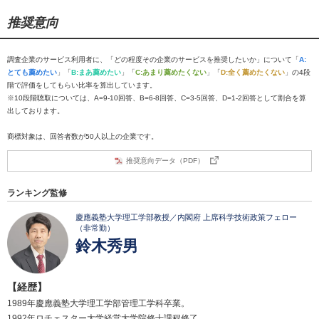
推奨意向
調査企業のサービス利用者に、「どの程度その企業のサービスを推奨したいか」について「
A:
とても薦めたい
」「
B:まあ薦めたい
」「
C:あまり薦めたくない
」「
D:全く薦めたくない
」の4段
階で評価をしてもらい比率を算出しています。
※10段階聴取については、A=9-10回答、B=6-8回答、C=3-5回答、D=1-2回答として割合を算
出しております。
商標対象は、回答者数が50人以上の企業です。
推奨意向データ（PDF）
ランキング監修
慶應義塾大学理工学部教授／内閣府 上席科学技術政策フェロー
（非常勤）
鈴木秀男
【経歴】
1989年慶應義塾大学理工学部管理工学科卒業。
1992年ロチェスター大学経営大学院修士課程修了。