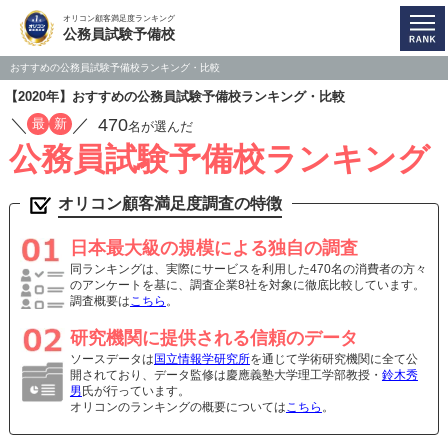
オリコン顧客満足度ランキング
公務員試験予備校
おすすめの公務員試験予備校ランキング・比較
【2020年】おすすめの公務員試験予備校ランキング・比較
／
／
470
最
新
名が選んだ
公務員試験予備校ランキング
オリコン顧客満足度調査の特徴
日本最大級の規模による独自の調査
同ランキングは、実際にサービスを利用した470名の消費者の方々
のアンケートを基に、調査企業8社を対象に徹底比較しています。
調査概要は
こちら
。
研究機関に提供される信頼のデータ
ソースデータは
国立情報学研究所
を通じて学術研究機関に全て公
開されており、データ監修は慶應義塾大学理工学部教授・
鈴木秀
男
氏が行っています。
オリコンのランキングの概要については
こちら
。