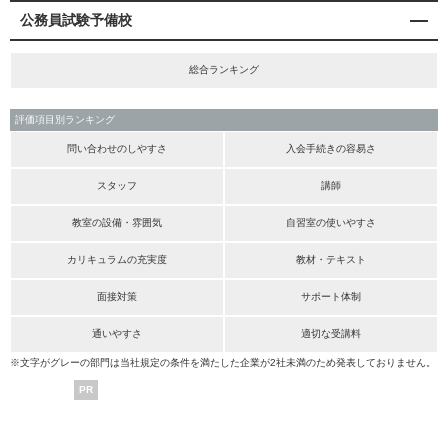
公務員試験予備校
総合ランキング
評価項目別ランキング
問い合わせのしやすさ
入会手続きの容易さ
スタッフ
講師
教室の設備・雰囲気
自習室の使いやすさ
カリキュラムの充実度
教材・テキスト
面接対策
サポート体制
通いやすさ
適切な受講料
※文字がグレーの部門は当社規定の条件を満たした企業が2社未満のため発表しておりません。
PR