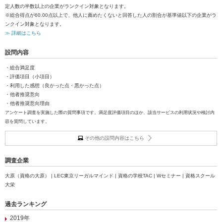
定人数の半数以上の企業がランクイン対象となります。
※総合得点が60.00点以上で、他人に薦めたくないと回答した人の割合が基準値以下の企業がラ
ンクイン対象となります。
≫ 詳細はこちら
設問内容
・総合満足度
・評価項目（小項目）
・利用した感想（良かった点・悪かった点）
・他者推奨意向
・他者推奨意向理由
アンケート調査を実施した際の質問事項です。満足度評価項目のほか、該当サービスの利用状況や検討内
容を質問しています。
その他の設問内容はこちら
調査企業
大原（資格の大原） | LEC東京リーガルマインド | 資格の学校TAC | Wセミナー | 資格スクール
大栄
過去ランキング
2019年