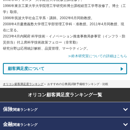
1996年東京工業大学大学院理工学研究科博士課程経営工学専攻修了。博士（工
学）取得。
1996年筑波大学社会工学系・講師。2002年6月同助教授。
2008年4月慶應義塾大学理工学部管理工学科・准教授。2011年4月同教授、現
在に至る。
2023年4月内閣府 科学技術・イノベーション推進事務局参事官（インフラ・防
災担当）付上席科学技術政策フェロー（非常勤）
研究分野は応用統計解析、品質管理、マーケティング。
≫鈴木研究室についての詳細はこちら
顧客満足度について
オリコン顧客満足度ランキング
おすすめの公務員試験予備校ランキング・比較
オリコン顧客満足度
ランキング一覧
保険
関連ランキング
金融
関連ランキング