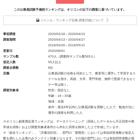
この公務員試験予備校ランキングは、オリコンの以下の調査に基づいています。
ジャンル・ランキング定義 調査詳細について
事前調査
2020/02/18～2020/04/10
調査期間
2020/04/13～2020/04/27
2019/04/26～2019/05/12
更新日
2020/09/01
サンプル数
470人（調査時サンプル数565人）
規定人数
50人以上
調査企業数
8社
定義
公務員試験の合格を目的として、教室等に通学して学習するス
クールを指す。高校、大学、専門学校、無料で受講できるセミ
ナー等は除く。
調査対象者
性別：指定なし
年齢：18～35歳
地域：全国
条件：過去6年以内に公務員試験を受験した人で、勉強方法に
通学の講座を利用した人
※オリコン顧客満足度ランキングは、データクリーニング（回収したデータから不正回答や異
常値を排除）および調査対象者条件から外れた回答を除外した上で作成しています。
※「総合ランキング」、「評価項目別」、部門の「業態別」においては有効回答者数が規定人
数を満たした企業のみランクイン対象となります。その他の部門においては有効回答者数が規