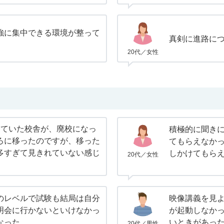
強に集中できる環境が整って
真剣に進路に
20代／女性
していた校舎が、廃校になっ
積極的に聞き
ろに移ったのですが、移った
てもらえなか
多すぎて見きれていない感じ
しかけてもら
20代／女性
のレベルで試験も結局は自分
映像講義を見
明会に行かないといけなかっ
が起動しなか
なった。
いときがあっ
20代／男性