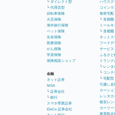
└
ダイレクト型
ハウスク
└
代理店型
コインラ
自転車保険
食材宅配
火災保険
└
首都圏
海外旅行保険
ミールキ
ペット保険
└
首都圏
生命保険
ネットス
医療保険
フードデ
がん保険
サービス
学資保険
ふるさと
保険相談ショップ
トランク
└
レンタ
└
コンテ
金融
└
宅配型
ネット証券
引越し会
NISA
カーシェ
└
証券会社
レンタカ
└
銀行
格安レン
スマホ専業証券
カーリー
iDeCo 証券会社
車買取会