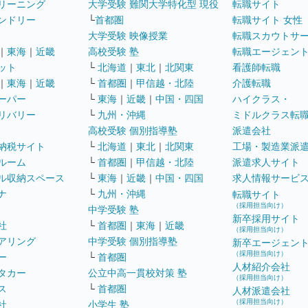
リーニング
大学受験 難関大学特化型 現役
転職サイト
ンドリー
└
首都圏
転職サイト 女性
大学受験 映像授業
転職スカウトサ
｜
東海
｜
近畿
高校受験 塾
転職エージェン
ット
└
北海道
｜
東北
｜
北関東
看護師転職
｜
東海
｜
近畿
└
首都圏
｜
甲信越・北陸
介護転職
ーパー
└
東海
｜
近畿
｜
中国・四国
ハイクラス・
リバリー
└
九州・沖縄
ミドルクラス転
高校受験 個別指導塾
派遣会社
納税サイト
└
北海道
｜
東北
｜
北関東
工場・製造業派
ルーム
└
首都圏
｜
甲信越・北陸
派遣求人サイト
ル収納スペース
└
東海
｜
近畿
｜
中国・四国
求人情報サービ
ナ
└
九州・沖縄
転職サイト
（採用担当向け）
中学受験 塾
新卒採用サイト
社
└
首都圏
｜
東海
｜
近畿
（採用担当向け）
アリング
中学受験 個別指導塾
新卒エージェン
（採用担当向け）
ー
└
首都圏
人材紹介会社
タカー
公立中高一貫校対策 塾
（採用担当向け）
ス
└
首都圏
人材派遣会社
（採用担当向け）
社
小学生 塾