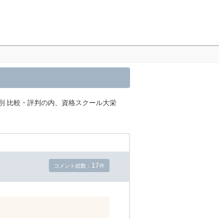
別 比較・評判の内、資格スクール大栄
17
コメント総数：
件