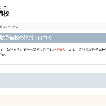
ング
備校
格スクール大栄
試験予備校の評判・口コミ
人で、勉強方法に通学の講座を利用した
470人
による、公務員試験予備校
紹介。