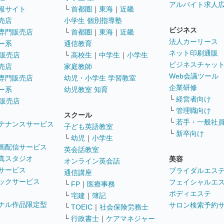
アルバイト求人
報サイト
└
首都圏
｜
東海
｜
近畿
売店
小学生 個別指導塾
ビジネス
専門販売店
└
首都圏
｜
東海
｜
近畿
法人カーリース
ー系
通信教育
ネット印刷通販
販売店
└
高校生
｜
中学生
｜
小学生
ビジネスチャッ
売店
家庭教師
Web会議ツール
専門販売店
幼児・小学生 学習教室
企業研修
ー系
幼児教室 知育
└
経営者向け
販売店
└
管理職向け
スクール
└
若手・一般社
テナンスサービス
子ども英語教室
└
新卒向け
└
幼児
｜
小学生
画配信サービス
英会話教室
真スタジオ
美容
オンライン英会話
サービス
ブライダルエス
通信講座
ックサービス
フェイシャルエ
└
FP
｜
医療事務
ボディエステ
└
宅建
｜
簿記
ナル作品限定型
サロン検索予約
└
TOEIC
｜
社会保険労務士
└
行政書士
｜
ケアマネジャー