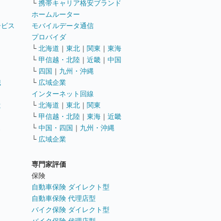
└
携帯キャリア格安ブランド
ホームルーター
ービス
モバイルデータ通信
ト
プロバイダ
└
北海道
｜
東北
｜
関東
｜
東海
└
甲信越・北陸
｜
近畿
｜
中国
└
四国
｜
九州・沖縄
職
└
広域企業
インターネット回線
遣
└
北海道
｜
東北
｜
関東
└
甲信越・北陸
｜
東海
｜
近畿
ス
└
中国・四国
｜
九州・沖縄
└
広域企業
専門家評価
ト
保険
自動車保険 ダイレクト型
自動車保険 代理店型
バイク保険 ダイレクト型