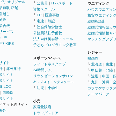
プリ オリジナル
└
公務員
｜
ITパスポート
ウエディング
品買取 店舗
資格スクール
ハウスウエディ
引越し
└
FP
｜
医療事務
格安ウエディン
通販
└
宅建
｜
簿記
結婚相談所
複合機
└
社会保険労務士
結婚式場相談カ
サービス
公務員試験予備校
結婚式場情報サ
 小売
法人向け英会話スクール
マッチングアプ
守りGPS
子どもプログラミング教室
レジャー
スポーツ&ヘルス
映画館
サイト
フィットネスクラブ
└
北海道
｜
東北
行
｜
海外旅行
24時間ジム
└
甲信越・北陸
較サイト
リラクゼーションサロン
└
近畿
｜
中国・
較サイト
キッズスイミングスクール
└
九州・沖縄
｜
 LCC
└
幼児
｜
小学生
カラオケボック
｜
国際線
テーマパーク
較サイト
小売
ビティ予約サイト
家電量販店
海外
ドラッグストア