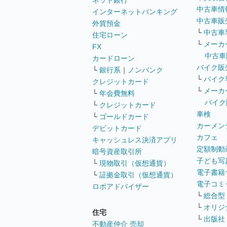
ネット銀行
中古車情
インターネットバンキング
中古車販
外貨預金
└
中古車
住宅ローン
└
メーカ
FX
中古車
カードローン
バイク販
└
銀行系
｜
ノンバンク
└
バイク
クレジットカード
└
メーカ
└
年会費無料
バイク
└
クレジットカード
車検
└
ゴールドカード
カーメン
デビットカード
カフェ
キャッシュレス決済アプリ
定額制動
暗号資産取引所
子ども写
└
現物取引（仮想通貨）
電子書籍
└
証拠金取引（仮想通貨）
電子コミ
ロボアドバイザー
└
総合型
└
オリジ
住宅
└
出版社
不動産仲介 売却