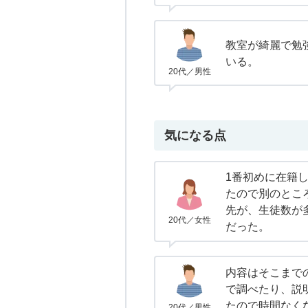
教室が綺麗で勉
いる。
20代／男性
気になる点
1番初めに在籍
たので別のとこ
先が、生徒数が
20代／女性
だった。
内容はそこまで
で調べたり、説
たので時間なく
20代／男性