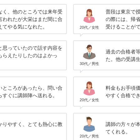
なく、他のところでは来年受
普段は東京で
言われたが大栄はまだ間に合
の際には、帰
えてやる気になれた。
受けることが
20代／女性
と思っていたので話す内容を
過去の合格者
もらえたりしたのはよかっ
た。他の受講
30代／男性
いところがあったら、問い合
料金もお手頃
らすぐに講師陣へ送れる。
やすく合格で
20代／女性
かりやすく、とても熱心に教
講師の方々が
てくれる。
20代／男性