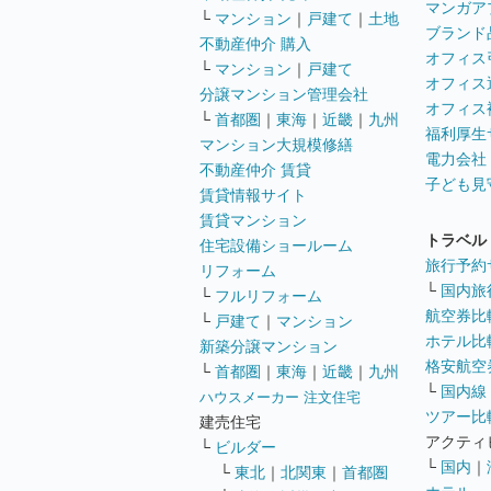
マンガア
└
マンション
｜
戸建て
｜
土地
ブランド
不動産仲介 購入
オフィス
└
マンション
｜
戸建て
オフィス
分譲マンション管理会社
オフィス
└
首都圏
｜
東海
｜
近畿
｜
九州
福利厚生
マンション大規模修繕
電力会社
不動産仲介 賃貸
子ども見
賃貸情報サイト
賃貸マンション
トラベル
住宅設備ショールーム
旅行予約
リフォーム
└
国内旅
└
フルリフォーム
航空券比
└
戸建て
｜
マンション
ホテル比
新築分譲マンション
格安航空券
└
首都圏
｜
東海
｜
近畿
｜
九州
└
国内線
ハウスメーカー 注文住宅
ツアー比
建売住宅
アクティ
└
ビルダー
└
国内
｜
└
東北
｜
北関東
｜
首都圏