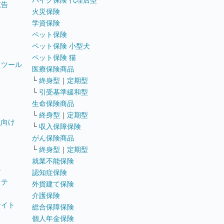
バイク保険 代理店型
広告
火災保険
学資保険
ペット保険
ペット保険 小型犬
ペット保険 猫
トツール
医療保険商品
└
終身型
｜
定期型
└
引受基準緩和型
生命保険商品
└
終身型
｜
定期型
員向け
└
収入保障保険
がん保険商品
└
終身型
｜
定期型
就業不能保険
テ
認知症保険
ステ
外貨建て保険
介護保険
サイト
総合保障保険
個人年金保険