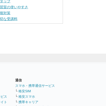
タッフ
習室の使いやすさ
接対策
切な受講料
通信
ト
スマホ・携帯通信サービス
└
格安SIM
ービス
└
格安スマホ
サイト
└
携帯キャリア