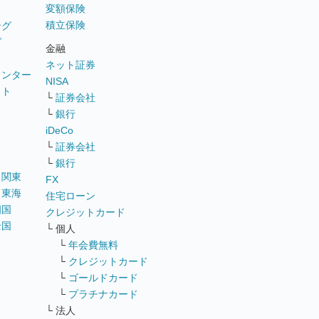
変額保険
積立保険
ング
グ
金融
ネット証券
ウンター
NISA
イト
└
証券会社
リ
└
銀行
iDeCo
└
証券会社
└
銀行
｜
関東
FX
｜
東海
住宅ローン
四国
クレジットカード
全国
└ 個人
ス
└
年会費無料
└
クレジットカード
└
ゴールドカード
└
プラチナカード
└ 法人