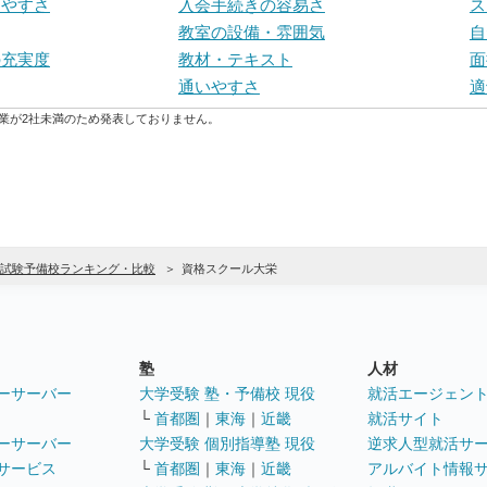
しやすさ
入会手続きの容易さ
ス
教室の設備・雰囲気
自
の充実度
教材・テキスト
面
通いやすさ
適
業が2社未満のため発表しておりません。
試験予備校ランキング・比較
資格スクール大栄
塾
人材
ーサーバー
大学受験 塾・予備校 現役
就活エージェン
└
首都圏
｜
東海
｜
近畿
就活サイト
ーサーバー
大学受験 個別指導塾 現役
逆求人型就活サ
サービス
└
首都圏
｜
東海
｜
近畿
アルバイト情報