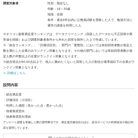
調査対象者
性別：指定なし
年齢：18～35歳
地域：全国
条件：過去6年以内に公務員試験を受験した人で、勉強方法に
通学の講座を利用した人
※オリコン顧客満足度ランキングは、データクリーニング（回収したデータから不正回答や異
常値を排除）および調査対象者条件から外れた回答を除外した上で作成しています。
※「総合ランキング」、「評価項目別」、部門の「業態別」においては有効回答者数が規定人
数を満たした企業のみランクイン対象となります。その他の部門においては有効回答者数が規
定人数の半数以上の企業がランクイン対象となります。
※総合得点が60.00点以上で、他人に薦めたくないと回答した人の割合が基準値以下の企業がラ
ンクイン対象となります。
≫ 詳細はこちら
設問内容
・総合満足度
・評価項目（小項目）
・利用した感想（良かった点・悪かった点）
・他者推奨意向
・他者推奨意向理由
アンケート調査を実施した際の質問事項です。満足度評価項目のほか、該当サービスの利用状況や検討内
容を質問しています。