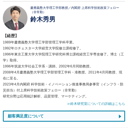
慶應義塾大学理工学部教授／内閣府 上席科学技術政策フェロー
（非常勤）
鈴木秀男
【経歴】
1989年慶應義塾大学理工学部管理工学科卒業。
1992年ロチェスター大学経営大学院修士課程修了。
1996年東京工業大学大学院理工学研究科博士課程経営工学専攻修了。博士（工
学）取得。
1996年筑波大学社会工学系・講師。2002年6月同助教授。
2008年4月慶應義塾大学理工学部管理工学科・准教授。2011年4月同教授、現
在に至る。
2023年4月内閣府 科学技術・イノベーション推進事務局参事官（インフラ・防
災担当）付上席科学技術政策フェロー（非常勤）
研究分野は応用統計解析、品質管理、マーケティング。
≫鈴木研究室についての詳細はこちら
顧客満足度について