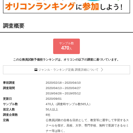
調査概要
サンプル数
470
人
この公務員試験予備校ランキングは、オリコンの以下の調査に基づいています。
ジャンル・ランキング定義 調査詳細について
事前調査
2020/02/18～2020/04/10
調査期間
2020/04/13～2020/04/27
2019/04/26～2019/05/12
更新日
2020/09/01
サンプル数
470人（調査時サンプル数565人）
規定人数
50人以上
調査企業数
8社
定義
公務員試験の合格を目的として、教室等に通学して学習するス
クールを指す。高校、大学、専門学校、無料で受講できるセミ
ナー等は除く。