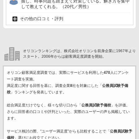
握し、時事問題も踏まえて対策している。解き方を集中
して教えてくれる。（20代／男性）
その他の口コミ・評判
オリコンランキングは、株式会社オリコンを前身企業に1967年より
スタート。2006年からは顧客満足度調査を開始。
オリコン顧客満足度調査では、実際にサービスを利用した
470
人にアンケ
ート調査を実施。
満足度に関する回答を基に、調査企業
8
社を対象にした「
公務員試験予備
校
」ランキングを発表しています。
総合満足度だけでなく、様々な切り口から「
公務員試験予備校
」を評価。
さらに回答者の口コミや評判といった、実際のユーザーの声も掲載してい
ます。
サービス検討の際、“ユーザー満足度”からも比較することで「
公務員試験予
備校
」選びにお役立てください。