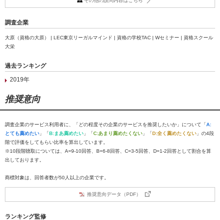
その他の設問内容はこちら
調査企業
大原（資格の大原） | LEC東京リーガルマインド | 資格の学校TAC | Wセミナー | 資格スクール
大栄
過去ランキング
2019年
推奨意向
調査企業のサービス利用者に、「どの程度その企業のサービスを推奨したいか」について「
A:
とても薦めたい
」「
B:まあ薦めたい
」「
C:あまり薦めたくない
」「
D:全く薦めたくない
」の4段
階で評価をしてもらい比率を算出しています。
※10段階聴取については、A=9-10回答、B=6-8回答、C=3-5回答、D=1-2回答として割合を算
出しております。
商標対象は、回答者数が50人以上の企業です。
推奨意向データ（PDF）
ランキング監修