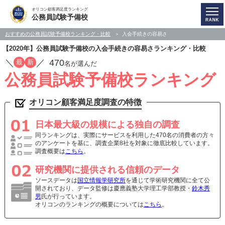
オリコン顧客満足度ランキング
公務員試験予備校
おすすめの公務員試験予備校ランキング・比較
入会手続きの容易さ
【2020年】公務員試験予備校の入会手続きの容易さランキング・比較
／
／
470
最
新
名が選んだ
公務員試験予備校ランキング
オリコン顧客満足度調査の特徴
日本最大級の規模による独自の調査
同ランキングは、実際にサービスを利用した470名の消費者の方々
のアンケートを基に、調査企業8社を対象に徹底比較しています。
調査概要は
こちら
。
研究機関に提供される信頼のデータ
ソースデータは
国立情報学研究所
を通じて学術研究機関に全て公
開されており、データ監修は慶應義塾大学理工学部教授・
鈴木秀
男
氏が行っています。
オリコンのランキングの概要については
こちら
。