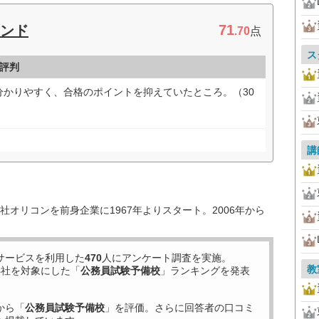
71
インド
.70
点
ス
・評判
分かりやすく、合格のポイントを抑えていたところ。（30
講
オリコンを前身企業に1967年よりスタート。2006年から
サービスを利用した
470
人にアンケート調査を実施。
教
8
社を対象にした「
公務員試験予備校
」ランキングを発表
から「
公務員試験予備校
」を評価。さらに回答者の口コミ