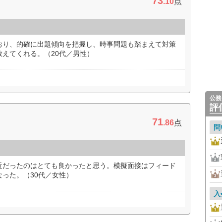
73
.10
点
おり、的確に出題傾向を把握し、時事問題も踏まえて対策
えてくれる。（20代／男性）
公務
評
71
.86
点
問
近だったのはとても良かったと思う。模擬面接はフィード
った。（30代／女性）
入