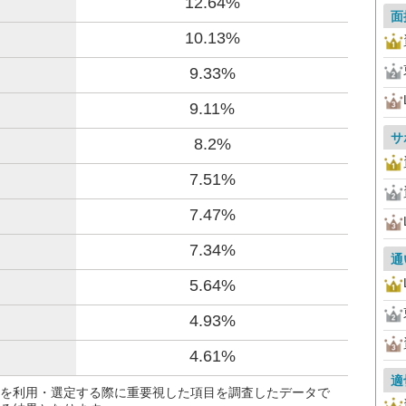
12.64%
面
10.13%
9.33%
9.11%
サ
8.2%
7.51%
7.47%
7.34%
通
5.64%
4.93%
4.61%
適
を利用・選定する際に重要視した項目を調査したデータで