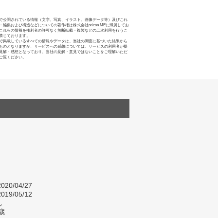
で公開されている情報（文字、写真、イラスト、画像データ等）及びこれ
・編集および構造などについての著作権は株式会社oricon MEに帰属してお
これらの情報を権利者の許可なく無断転載・複製などの二次利用を行うこ
禁じております。
で掲載しているすべての情報やデータは、当社の調査に基づいた結果から
ものとなりますが、サービスへの感想については、サービスの利用者が提
見解・感想となっており、当社の見解・意見ではないことをご理解いただ
ご覧ください。
020/04/27
019/05/12
し
歳