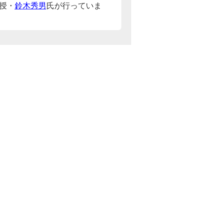
授・
鈴木秀男
氏が行っていま