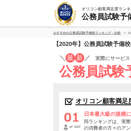
オリコン顧客満足度ランキ
公務員試験予
おすすめの公務員試験予備校ランキング・比較
カ
【2020年】公務員試験予備
／
最
新
／
実際にサービス
公務員試験
オリコン顧客満足
日本最大級の規模
同ランキングは、実際
の消費者の方々のアン