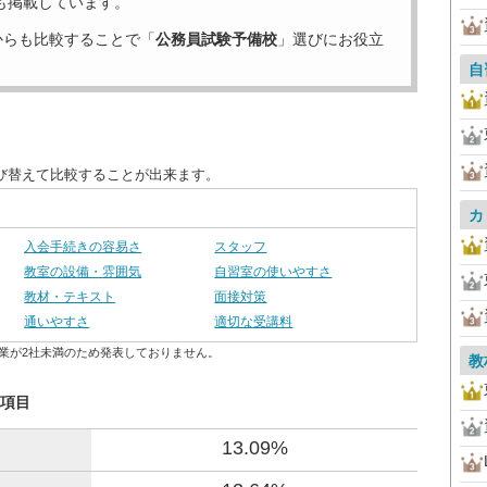
も掲載しています。
からも比較することで「
公務員試験予備校
」選びにお役立
自
び替えて比較することが出来ます。
カ
入会手続きの容易さ
スタッフ
教室の設備・雰囲気
自習室の使いやすさ
教材・テキスト
面接対策
通いやすさ
適切な受講料
業が2社未満のため発表しておりません。
教
た項目
13.09%