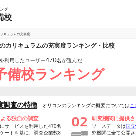
ング
備校
リキュラムの充実度
校のカリキュラムの充実度ランキング・比較
470
を利用したユーザー
名が選んだ
予備校ランキング
度調査の特徴
オリコンのランキングの概要については
こ
による独自の調査
研究機関に提供さ
にサービスを利用した470名
ソースデータは
国立
ケートを基に、調査企業数8
究機関に全て公開さ