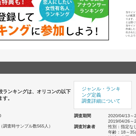
当サイト
らの配置
ります。
とは固く
当サイト
作成した
出された
いた上で
ジャンル・ランキ
校ランキングは、オリコンの以下
ング定義
ます。
調査詳細について
0
調査期間
2020/04/13～2
2019/04/26～2
人（調査時サンプル数565人）
調査対象者
性別：指定な
年齢：18～35