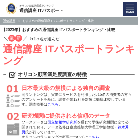
オリコン顧客満足度ランキング
通信講座 ITパスポート
通信講座
おすすめの通信講座 ITパスポートランキング・比較
【2023年】おすすめの通信講座 ITパスポートランキング・比較
／
／
515
最
新
名が選んだ
通信講座 ITパスポートランキ
ング
オリコン顧客満足度調査の特徴
日本最大級の規模による独自の調査
同ランキングは、実際にサービスを利用した515名の消費者の方々
のアンケートを基に、調査企業12社を対象に徹底比較していま
す。調査概要は
こちら
。
研究機関に提供される信頼のデータ
ソースデータは
国立情報学研究所
を通じて学術研究機関に全て公
開されており、データ監修は慶應義塾大学理工学部教授・
鈴木秀
男
氏が行っています。
オリコンのランキングの概要については
こちら
。