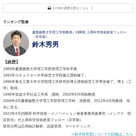
その他の調査企業はこちら
ランキング監修
慶應義塾大学理工学部教授／内閣府 上席科学技術政策フェロー
（非常勤）
鈴木秀男
【経歴】
1989年慶應義塾大学理工学部管理工学科卒業。
1992年ロチェスター大学経営大学院修士課程修了。
1996年東京工業大学大学院理工学研究科博士課程経営工学専攻修了。博士（工
学）取得。
1996年筑波大学社会工学系・講師。2002年6月同助教授。
2008年4月慶應義塾大学理工学部管理工学科・准教授。2011年4月同教授、現
在に至る。
2023年4月内閣府 科学技術・イノベーション推進事務局参事官（インフラ・防
災担当）付上席科学技術政策フェロー（非常勤）
研究分野は応用統計解析、品質管理、マーケティング。
≫鈴木研究室についての詳細はこちら