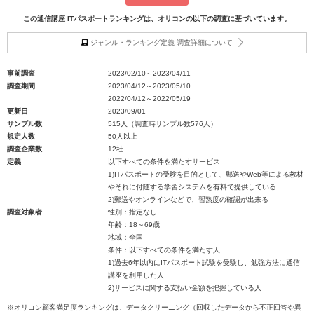
この通信講座 ITパスポートランキングは、オリコンの以下の調査に基づいています。
ジャンル・ランキング定義 調査詳細について
事前調査
2023/02/10～2023/04/11
調査期間
2023/04/12～2023/05/10
2022/04/12～2022/05/19
更新日
2023/09/01
サンプル数
515人（調査時サンプル数576人）
規定人数
50人以上
調査企業数
12社
定義
以下すべての条件を満たすサービス
1)ITパスポートの受験を目的として、郵送やWeb等による教材
やそれに付随する学習システムを有料で提供している
2)郵送やオンラインなどで、習熟度の確認が出来る
調査対象者
性別：指定なし
年齢：18～69歳
地域：全国
条件：以下すべての条件を満たす人
1)過去6年以内にITパスポート試験を受験し、勉強方法に通信
講座を利用した人
2)サービスに関する支払い金額を把握している人
※オリコン顧客満足度ランキングは、データクリーニング（回収したデータから不正回答や異