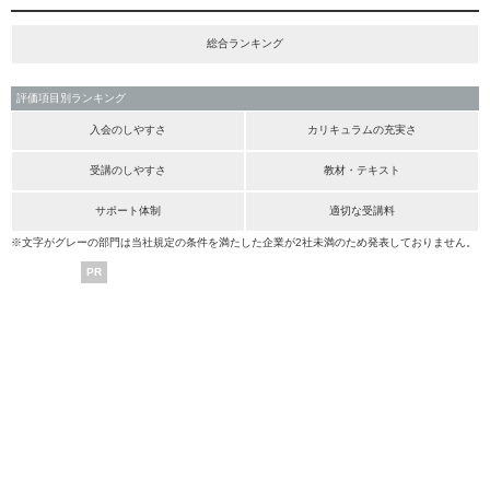
総合ランキング
評価項目別ランキング
入会のしやすさ
カリキュラムの充実さ
受講のしやすさ
教材・テキスト
サポート体制
適切な受講料
※文字がグレーの部門は当社規定の条件を満たした企業が2社未満のため発表しておりません。
PR