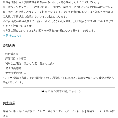
常値を排除）および調査対象者条件から外れた回答を除外した上で作成しています。
※「総合ランキング」、「評価項目別」、部門の「業態別」においては有効回答者数が規定人
数を満たした企業のみランクイン対象となります。その他の部門においては有効回答者数が規
定人数の半数以上の企業がランクイン対象となります。
※総合得点が60.0点以上で、他人に薦めたくないと回答した人の割合が基準値以下の企業がラ
ンクイン対象となります。
※今回の調査においては1人の回答者が複数の企業について回答しております。
≫ 詳細はこちら
設問内容
・総合満足度
・評価項目（小項目）
・利用した感想（良かった点・悪かった点）
・他者推奨意向
・他者推奨意向理由
アンケート調査を実施した際の質問事項です。満足度評価項目のほか、該当サービスの利用状況や検討内
容を質問しています。
その他の設問内容はこちら
調査企業
資格の大原 大原の通信講座 | クレアール | スタディング | ゼミネット | 資格スクール 大栄 通信
講座 ...