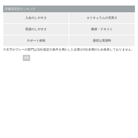
評価項目別ランキング
入会のしやすさ
カリキュラムの充実さ
受講のしやすさ
教材・テキスト
サポート体制
適切な受講料
※文字がグレーの部門は当社規定の条件を満たした企業が2社未満のため発表しておりません。
PR