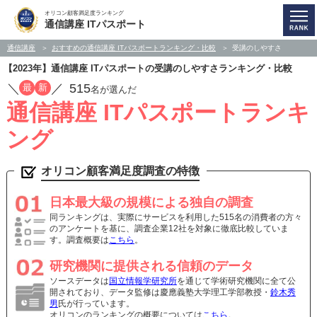
オリコン顧客満足度ランキング
通信講座 ITパスポート
通信講座
おすすめの通信講座 ITパスポートランキング・比較
受講のしやすさ
【2023年】通信講座 ITパスポートの受講のしやすさランキング・比較
／
／
515
最
新
名が選んだ
通信講座 ITパスポートランキ
ング
オリコン顧客満足度調査の特徴
日本最大級の規模による独自の調査
同ランキングは、実際にサービスを利用した515名の消費者の方々
のアンケートを基に、調査企業12社を対象に徹底比較していま
す。調査概要は
こちら
。
研究機関に提供される信頼のデータ
ソースデータは
国立情報学研究所
を通じて学術研究機関に全て公
開されており、データ監修は慶應義塾大学理工学部教授・
鈴木秀
男
氏が行っています。
オリコンのランキングの概要については
こちら
。