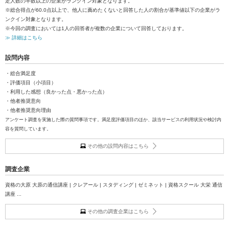
定人数の半数以上の企業がランクイン対象となります。
※総合得点が60.0点以上で、他人に薦めたくないと回答した人の割合が基準値以下の企業がラ
ンクイン対象となります。
※今回の調査においては1人の回答者が複数の企業について回答しております。
≫ 詳細はこちら
設問内容
・総合満足度
・評価項目（小項目）
・利用した感想（良かった点・悪かった点）
・他者推奨意向
・他者推奨意向理由
アンケート調査を実施した際の質問事項です。満足度評価項目のほか、該当サービスの利用状況や検討内
容を質問しています。
その他の設問内容はこちら
調査企業
資格の大原 大原の通信講座 | クレアール | スタディング | ゼミネット | 資格スクール 大栄 通信
講座 ...
その他の調査企業はこちら