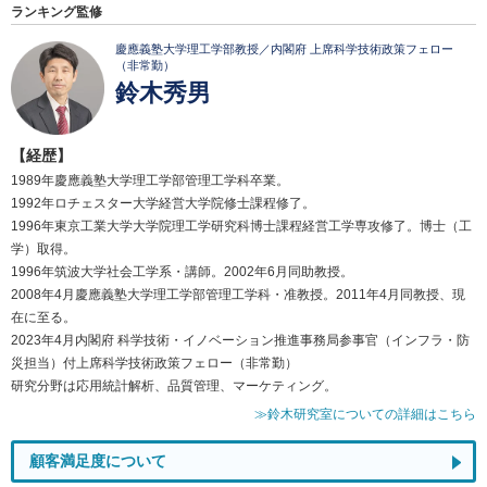
ランキング監修
慶應義塾大学理工学部教授／内閣府 上席科学技術政策フェロー
（非常勤）
鈴木秀男
【経歴】
1989年慶應義塾大学理工学部管理工学科卒業。
1992年ロチェスター大学経営大学院修士課程修了。
1996年東京工業大学大学院理工学研究科博士課程経営工学専攻修了。博士（工
学）取得。
1996年筑波大学社会工学系・講師。2002年6月同助教授。
2008年4月慶應義塾大学理工学部管理工学科・准教授。2011年4月同教授、現
在に至る。
2023年4月内閣府 科学技術・イノベーション推進事務局参事官（インフラ・防
災担当）付上席科学技術政策フェロー（非常勤）
研究分野は応用統計解析、品質管理、マーケティング。
≫鈴木研究室についての詳細はこちら
顧客満足度について