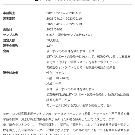
事前調査
2023/02/10～2023/04/11
調査期間
2023/04/12～2023/05/10
2022/04/12～2022/05/19
更新日
2023/09/01
サンプル数
515人（調査時サンプル数576人）
規定人数
50人以上
調査企業数
12社
定義
以下すべての条件を満たすサービス
1)ITパスポートの受験を目的として、郵送やWeb等による教材
やそれに付随する学習システムを有料で提供している
2)郵送やオンラインなどで、習熟度の確認が出来る
調査対象者
性別：指定なし
年齢：18～69歳
地域：全国
条件：以下すべての条件を満たす人
1)過去6年以内にITパスポート試験を受験し、勉強方法に通信
講座を利用した人
2)サービスに関する支払い金額を把握している人
※オリコン顧客満足度ランキングは、データクリーニング（回収したデータから不正回答や異
常値を排除）および調査対象者条件から外れた回答を除外した上で作成しています。
※「総合ランキング」、「評価項目別」、部門の「業態別」においては有効回答者数が規定人
数を満たした企業のみランクイン対象となります。その他の部門においては有効回答者数が規