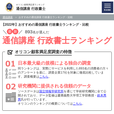
オリコン顧客満足度ランキング
通信講座 行政書士
通信講座
おすすめの通信講座 行政書士ランキング・比較
【2022年】おすすめの通信講座 行政書士ランキング・比較
／
／
893
最
新
名が選んだ
通信講座 行政書士ランキング
オリコン顧客満足度調査の特徴
日本最大級の規模による独自の調査
同ランキングは、実際にサービスを利用した893名の消費者の方々
のアンケートを基に、調査企業17社を対象に徹底比較していま
す。調査概要は
こちら
。
研究機関に提供される信頼のデータ
ソースデータは
国立情報学研究所
を通じて学術研究機関に全て公
開されており、データ監修は慶應義塾大学理工学部教授・
鈴木秀
男
氏が行っています。
オリコンのランキングの概要については
こちら
。