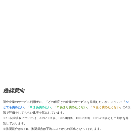
推奨意向
調査企業のサービス利用者に、「どの程度その企業のサービスを推奨したいか」について「
A:
とても薦めたい
」「
B:まあ薦めたい
」「
C:あまり薦めたくない
」「
D:全く薦めたくない
」の4段
階で評価をしてもらい比率を算出しています。
※10段階聴取については、A=9-10回答、B=6-8回答、C=3-5回答、D=1-2回答として割合を算
出しております。
※推奨割合はA＋B、推奨得点は平均スコアからの算出となっております。