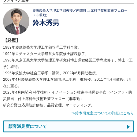
ランキング監修
慶應義塾大学理工学部教授／内閣府 上席科学技術政策フェロー
（非常勤）
鈴木秀男
【経歴】
1989年慶應義塾大学理工学部管理工学科卒業。
1992年ロチェスター大学経営大学院修士課程修了。
1996年東京工業大学大学院理工学研究科博士課程経営工学専攻修了。博士（工
学）取得。
1996年筑波大学社会工学系・講師。2002年6月同助教授。
2008年4月慶應義塾大学理工学部管理工学科・准教授。2011年4月同教授、現
在に至る。
2023年4月内閣府 科学技術・イノベーション推進事務局参事官（インフラ・防
災担当）付上席科学技術政策フェロー（非常勤）
研究分野は応用統計解析、品質管理、マーケティング。
≫鈴木研究室についての詳細はこちら
顧客満足度について