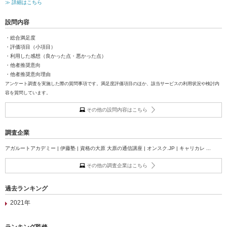
≫ 詳細はこちら
設問内容
・総合満足度
・評価項目（小項目）
・利用した感想（良かった点・悪かった点）
・他者推奨意向
・他者推奨意向理由
アンケート調査を実施した際の質問事項です。満足度評価項目のほか、該当サービスの利用状況や検討内
容を質問しています。
その他の設問内容はこちら
調査企業
アガルートアカデミー | 伊藤塾 | 資格の大原 大原の通信講座 | オンスク.JP | キャリカレ ...
その他の調査企業はこちら
過去ランキング
2021年