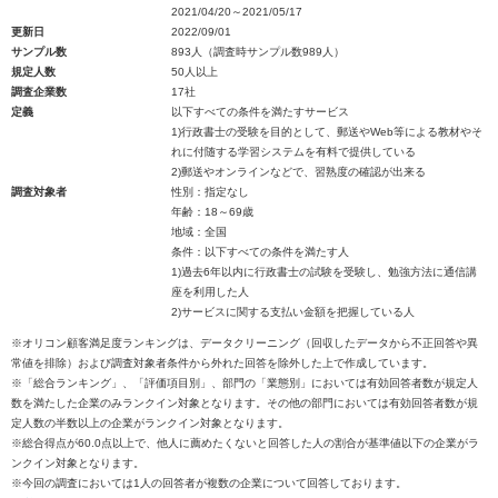
2021/04/20～2021/05/17
更新日
2022/09/01
サンプル数
893人（調査時サンプル数989人）
規定人数
50人以上
調査企業数
17社
定義
以下すべての条件を満たすサービス
1)行政書士の受験を目的として、郵送やWeb等による教材やそ
れに付随する学習システムを有料で提供している
2)郵送やオンラインなどで、習熟度の確認が出来る
調査対象者
性別：指定なし
年齢：18～69歳
地域：全国
条件：以下すべての条件を満たす人
1)過去6年以内に行政書士の試験を受験し、勉強方法に通信講
座を利用した人
2)サービスに関する支払い金額を把握している人
※オリコン顧客満足度ランキングは、データクリーニング（回収したデータから不正回答や異
常値を排除）および調査対象者条件から外れた回答を除外した上で作成しています。
※「総合ランキング」、「評価項目別」、部門の「業態別」においては有効回答者数が規定人
数を満たした企業のみランクイン対象となります。その他の部門においては有効回答者数が規
定人数の半数以上の企業がランクイン対象となります。
※総合得点が60.0点以上で、他人に薦めたくないと回答した人の割合が基準値以下の企業がラ
ンクイン対象となります。
※今回の調査においては1人の回答者が複数の企業について回答しております。