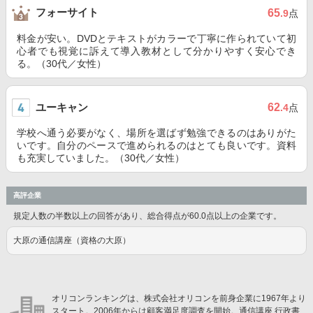
フォーサイト
65
.9
点
料金が安い。DVDとテキストがカラーで丁寧に作られていて初
心者でも視覚に訴えて導入教材として分かりやすく安心でき
る。（30代／女性）
ユーキャン
62
.4
点
学校へ通う必要がなく、場所を選ばず勉強できるのはありがた
いです。自分のペースで進められるのはとても良いです。資料
も充実していました。（30代／女性）
高評企業
規定人数の半数以上の回答があり、総合得点が60.0点以上の企業です。
大原の通信講座（資格の大原）
オリコンランキングは、株式会社オリコンを前身企業に1967年より
スタート。2006年からは顧客満足度調査を開始。通信講座 行政書