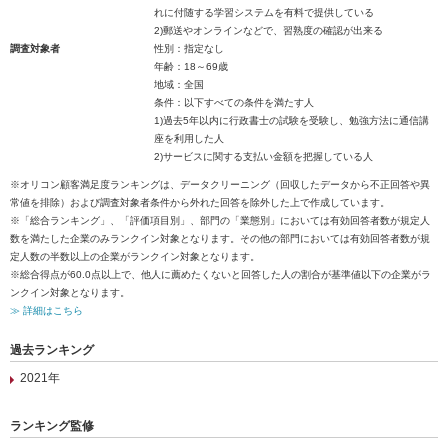
れに付随する学習システムを有料で提供している
2)郵送やオンラインなどで、習熟度の確認が出来る
調査対象者
性別：指定なし
年齢：18～69歳
地域：全国
条件：以下すべての条件を満たす人
1)過去5年以内に行政書士の試験を受験し、勉強方法に通信講
座を利用した人
2)サービスに関する支払い金額を把握している人
※オリコン顧客満足度ランキングは、データクリーニング（回収したデータから不正回答や異
常値を排除）および調査対象者条件から外れた回答を除外した上で作成しています。
※「総合ランキング」、「評価項目別」、部門の「業態別」においては有効回答者数が規定人
数を満たした企業のみランクイン対象となります。その他の部門においては有効回答者数が規
定人数の半数以上の企業がランクイン対象となります。
※総合得点が60.0点以上で、他人に薦めたくないと回答した人の割合が基準値以下の企業がラ
ンクイン対象となります。
≫ 詳細はこちら
過去ランキング
2021年
ランキング監修