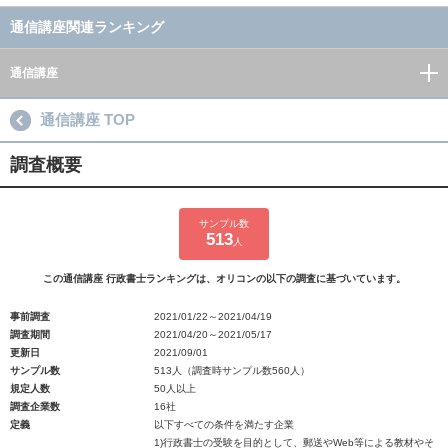
通信講座関連ランキング
通信講座
通信講座 TOP
調査概要
サンプル数
513
人
この通信講座 行政書士ランキングは、オリコンの以下の調査に基づいています。
事前調査
2021/01/22～2021/04/19
調査期間
2021/04/20～2021/05/17
更新日
2021/09/01
サンプル数
513人（調査時サンプル数560人）
規定人数
50人以上
調査企業数
16社
定義
以下すべての条件を満たす企業
1)行政書士の受験を目的として、郵送やWeb等による教材やそ