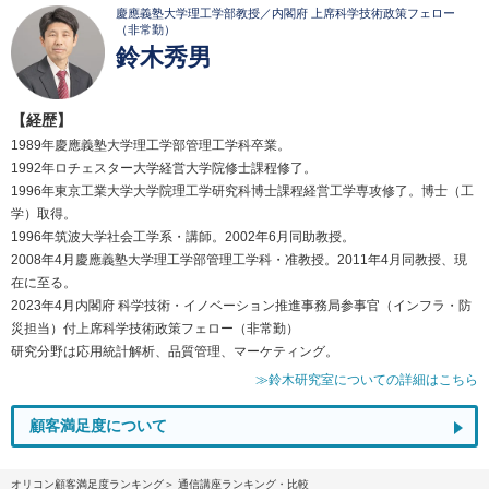
慶應義塾大学理工学部教授／内閣府 上席科学技術政策フェロー
（非常勤）
鈴木秀男
【経歴】
1989年慶應義塾大学理工学部管理工学科卒業。
1992年ロチェスター大学経営大学院修士課程修了。
1996年東京工業大学大学院理工学研究科博士課程経営工学専攻修了。博士（工
学）取得。
1996年筑波大学社会工学系・講師。2002年6月同助教授。
2008年4月慶應義塾大学理工学部管理工学科・准教授。2011年4月同教授、現
在に至る。
2023年4月内閣府 科学技術・イノベーション推進事務局参事官（インフラ・防
災担当）付上席科学技術政策フェロー（非常勤）
研究分野は応用統計解析、品質管理、マーケティング。
≫鈴木研究室についての詳細はこちら
顧客満足度について
オリコン顧客満足度ランキング
通信講座ランキング・比較