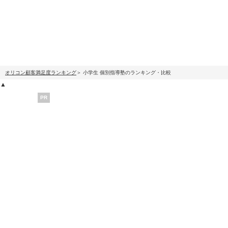
オリコン顧客満足度ランキング
小学生 個別指導塾のランキング・比較
▲
PR