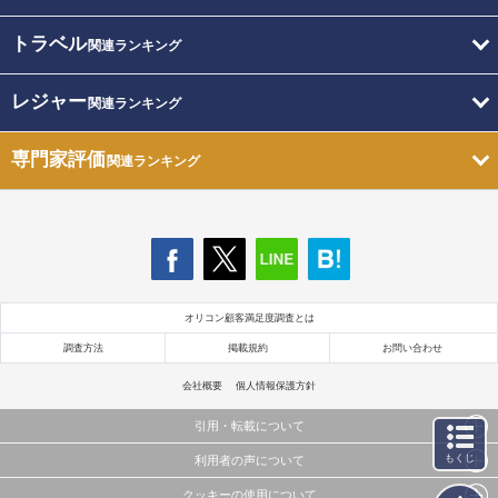
トラベル
関連ランキング
レジャー
関連ランキング
専門家評価
関連ランキング
オリコン顧客満足度調査とは
調査方法
掲載規約
お問い合わせ
会社概要
個人情報保護方針
引用・転載について
もくじ
利用者の声について
当サイトで公開されている情報（文字、写真、イラスト、画像データ等）及びこれらの配置・
編集および構造などについての著作権は株式会社oricon MEに帰属しております。
クッキーの使用について