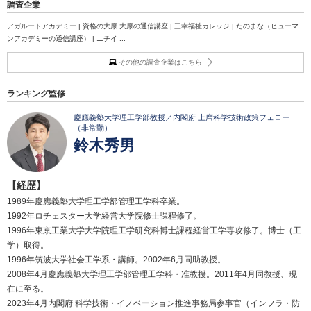
調査企業
アガルートアカデミー | 資格の大原 大原の通信講座 | 三幸福祉カレッジ | たのまな（ヒューマ
ンアカデミーの通信講座） | ニチイ ...
その他の調査企業はこちら
ランキング監修
慶應義塾大学理工学部教授／内閣府 上席科学技術政策フェロー
（非常勤）
鈴木秀男
【経歴】
1989年慶應義塾大学理工学部管理工学科卒業。
1992年ロチェスター大学経営大学院修士課程修了。
1996年東京工業大学大学院理工学研究科博士課程経営工学専攻修了。博士（工
学）取得。
1996年筑波大学社会工学系・講師。2002年6月同助教授。
2008年4月慶應義塾大学理工学部管理工学科・准教授。2011年4月同教授、現
在に至る。
2023年4月内閣府 科学技術・イノベーション推進事務局参事官（インフラ・防