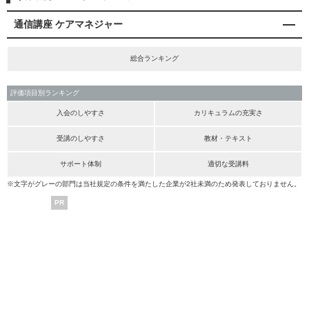
通信講座 ケアマネジャー
総合ランキング
評価項目別ランキング
入会のしやすさ
カリキュラムの充実さ
受講のしやすさ
教材・テキスト
サポート体制
適切な受講料
※文字がグレーの部門は当社規定の条件を満たした企業が2社未満のため発表しておりません。
PR