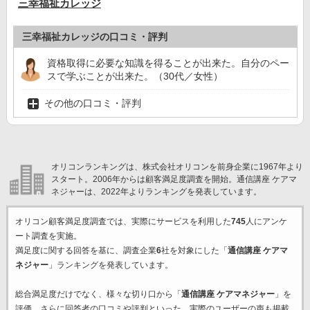
三幸福祉カレッジ
三幸福祉カレッジの口コミ・評判
資格取得に必要な知識を得ることが出来た。自分のペー
スで学ぶことが出来た。（30代／女性）
その他の口コミ・評判
オリコンランキングは、株式会社オリコンを前身企業に1967年より
スタート。2006年からは顧客満足度調査を開始。通信講座 ケアマ
ネジャーは、2022年よりランキングを発表しています。
オリコン顧客満足度調査では、実際にサービスを利用した
745
人にアンケ
ート調査を実施。
満足度に関する回答を基に、調査企業
6
社を対象にした「
通信講座 ケアマ
ネジャー
」ランキングを発表しています。
総合満足度だけでなく、様々な切り口から「
通信講座 ケアマネジャー
」を
評価。さらに回答者の口コミや評判といった、実際のユーザーの声も掲載