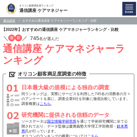
オリコン顧客満足度ランキング
通信講座 ケアマネジャー
通信講座
おすすめの通信講座 ケアマネジャーランキング・比較
【2022年】おすすめの通信講座 ケアマネジャーランキング・比較
／
／
745
最
新
名が選んだ
通信講座 ケアマネジャーラ
ンキング
オリコン顧客満足度調査の特徴
日本最大級の規模による独自の調査
同ランキングは、実際にサービスを利用した745名の消費者の方々
のアンケートを基に、調査企業6社を対象に徹底比較しています。
調査概要は
こちら
。
研究機関に提供される信頼のデータ
ソースデータは
国立情報学研究所
を通じて学術研究機関に全て公
開されており、データ監修は慶應義塾大学理工学部教授・
鈴木秀
男
氏が行っています。
オリコンのランキングの概要については
こちら
。