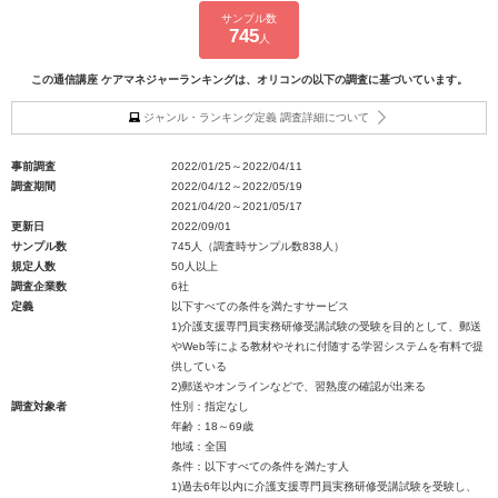
サンプル数
745
人
この通信講座 ケアマネジャーランキングは、オリコンの以下の調査に基づいています。
ジャンル・ランキング定義 調査詳細について
事前調査
2022/01/25～2022/04/11
調査期間
2022/04/12～2022/05/19
2021/04/20～2021/05/17
更新日
2022/09/01
サンプル数
745人（調査時サンプル数838人）
規定人数
50人以上
調査企業数
6社
定義
以下すべての条件を満たすサービス
1)介護支援専門員実務研修受講試験の受験を目的として、郵送
やWeb等による教材やそれに付随する学習システムを有料で提
供している
2)郵送やオンラインなどで、習熟度の確認が出来る
調査対象者
性別：指定なし
年齢：18～69歳
地域：全国
条件：以下すべての条件を満たす人
1)過去6年以内に介護支援専門員実務研修受講試験を受験し、