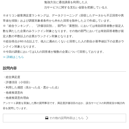
勉強方法に通信講座を利用した人
2)サービスに関する支払い金額を把握している人
※オリコン顧客満足度ランキングは、データクリーニング（回収したデータから不正回答や異
常値を排除）および調査対象者条件から外れた回答を除外した上で作成しています。
※「総合ランキング」、「評価項目別」、部門の「業態別」においては有効回答者数が規定人
数を満たした企業のみランクイン対象となります。その他の部門においては有効回答者数が規
定人数の半数以上の企業がランクイン対象となります。
※総合得点が60.0点以上で、他人に薦めたくないと回答した人の割合が基準値以下の企業がラ
ンクイン対象となります。
※今回の調査においては1人の回答者が複数の企業について回答しております。
≫ 詳細はこちら
設問内容
・総合満足度
・評価項目（小項目）
・利用した感想（良かった点・悪かった点）
・他者推奨意向
・他者推奨意向理由
アンケート調査を実施した際の質問事項です。満足度評価項目のほか、該当サービスの利用状況や検討内
容を質問しています。
その他の設問内容はこちら