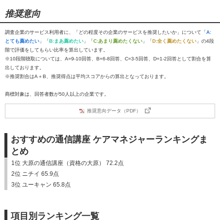
推奨意向
調査企業のサービス利用者に、「どの程度その企業のサービスを推奨したいか」について「
A:
とても薦めたい
」「
B:まあ薦めたい
」「
C:あまり薦めたくない
」「
D:全く薦めたくない
」の4段
階で評価をしてもらい比率を算出しています。
※10段階聴取については、A=9-10回答、B=6-8回答、C=3-5回答、D=1-2回答として割合を算
出しております。
※推奨割合はA＋B、推奨得点は平均スコアからの算出となっております。
商標対象は、回答者数が50人以上の企業です。
推奨意向データ（PDF）
おすすめの通信講座 ケアマネジャーランキングま
とめ
1位 大原の通信講座（資格の大原） 72.2点
2位 ニチイ 65.9点
3位 ユーキャン 65.8点
項目別ランキング一覧