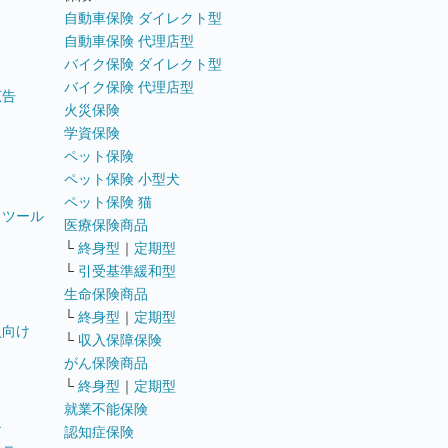
自動車保険 ダイレクト型
自動車保険 代理店型
バイク保険 ダイレクト型
バイク保険 代理店型
広告
火災保険
学資保険
ペット保険
ペット保険 小型犬
ペット保険 猫
トツール
医療保険商品
└
終身型
｜
定期型
└
引受基準緩和型
生命保険商品
└
終身型
｜
定期型
員向け
└
収入保障保険
がん保険商品
└
終身型
｜
定期型
就業不能保険
テ
認知症保険