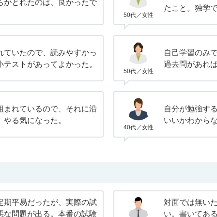
ちがとれたのは、良かったで
たこと。独学
50代／女性
れていたので、読みやすかっ
自己学習のみ
小テストがあってよかった。
過去問があれ
50代／女性
組まれているので、それに沿
自分が勉強す
、やる気になった。
いいかわから
40代／女性
定期平易だったが、実際の試
対面では無い
悪な問題が出る。本番の試験
い。書いてあ