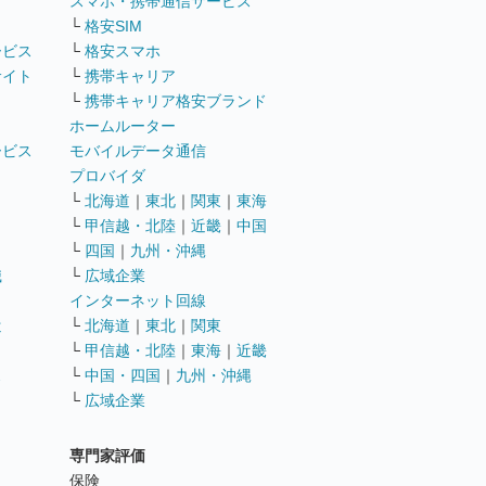
ト
スマホ・携帯通信サービス
└
格安SIM
ービス
└
格安スマホ
サイト
└
携帯キャリア
└
携帯キャリア格安ブランド
ホームルーター
ービス
モバイルデータ通信
ト
プロバイダ
└
北海道
｜
東北
｜
関東
｜
東海
└
甲信越・北陸
｜
近畿
｜
中国
└
四国
｜
九州・沖縄
職
└
広域企業
インターネット回線
遣
└
北海道
｜
東北
｜
関東
└
甲信越・北陸
｜
東海
｜
近畿
ス
└
中国・四国
｜
九州・沖縄
└
広域企業
専門家評価
ト
保険