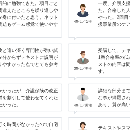
画的に勉強できた。項目ごと
一度、介護支
間違えたところを繰り返しや
た。合格した人
が身に付いたと思う。ネット
やった。2回目
40代／女性
問題もゲーム感覚で使いやす
援事業所のケ
験と違い深く専門性が強い試
受講して、テ
が分からずテキストに説明が
1番合格率の低
りやすかった点でとても参考
ストの内容は
30代／男性
す。
かかったが、介護保険の改正
詳細な部分ま
材を割引して使わせてくれた
な事が網羅さ
たかった。
あり、質が高
40代／男性
行く時間がなかったので自宅
テキストやス