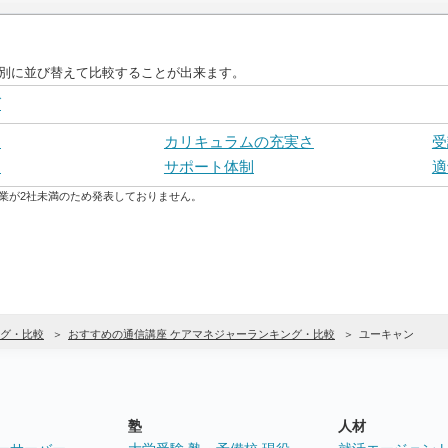
目別に並び替えて比較することが出来ます。
グ
さ
カリキュラムの充実さ
受
ト
サポート体制
適
業が2社未満のため発表しておりません。
グ・比較
おすすめの通信講座 ケアマネジャーランキング・比較
ユーキャン
塾
人材