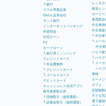
レンタカ
└
銀行
格安レン
スマホ専業証券
カーリー
iDeCo 証券会社
車買取会
ネット銀行
中古車情
インターネットバンキング
中古車販
外貨預金
└
中古車
住宅ローン
└
メーカ
FX
中古車
カードローン
バイク販
└
銀行系
｜
ノンバンク
└
バイク
クレジットカード
└
メーカ
└
年会費無料
バイク
└
クレジットカード
車検
└
ゴールドカード
カーメン
デビットカード
カフェ
キャッシュレス決済アプリ
定額制動
暗号資産取引所
子ども写
└
現物取引（仮想通貨）
電子書籍
└
証拠金取引（仮想通貨）