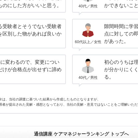
ものにした方がいいと思う。
かできないこ
40代／男性
る受験者とそうでない受験者
隙間時間に学
を区別した物があれば良いか
点に対しての
があった。
60代以上／女性
毎に変わるので、変更につい
初心のうちは
だけが合格点が出せずに諦め
が分かりにく
る。
40代／男性
タは、当社の調査に基づいた結果から作成したものとなりますが、
用者が提出された見解・感想となっており、当社の見解・意見ではないことをご理解いただ
通信講座 ケアマネジャーランキング トップへ