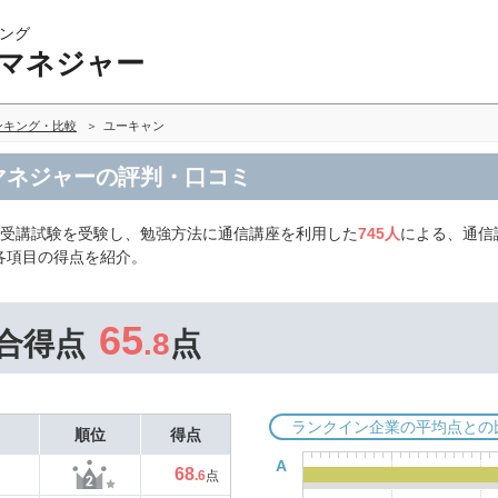
ング
アマネジャー
ンキング・比較
ユーキャン
マネジャーの評判・口コミ
修受講試験を受験し、勉強方法に通信講座を利用した
745人
による、通信
各項目の得点を紹介。
65
合得点
.8
点
ランクイン企業の平均点との
順位
得点
A
68
.6
点