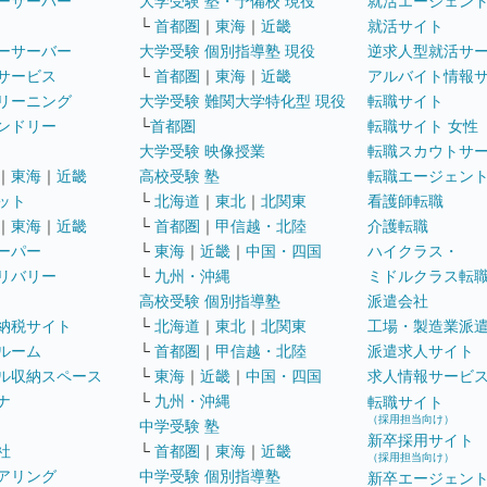
ーサーバー
大学受験 塾・予備校 現役
就活エージェン
└
首都圏
｜
東海
｜
近畿
就活サイト
ーサーバー
大学受験 個別指導塾 現役
逆求人型就活サ
サービス
└
首都圏
｜
東海
｜
近畿
アルバイト情報
リーニング
大学受験 難関大学特化型 現役
転職サイト
ンドリー
└
首都圏
転職サイト 女性
大学受験 映像授業
転職スカウトサ
｜
東海
｜
近畿
高校受験 塾
転職エージェン
ット
└
北海道
｜
東北
｜
北関東
看護師転職
｜
東海
｜
近畿
└
首都圏
｜
甲信越・北陸
介護転職
ーパー
└
東海
｜
近畿
｜
中国・四国
ハイクラス・
リバリー
└
九州・沖縄
ミドルクラス転
高校受験 個別指導塾
派遣会社
納税サイト
└
北海道
｜
東北
｜
北関東
工場・製造業派
ルーム
└
首都圏
｜
甲信越・北陸
派遣求人サイト
ル収納スペース
└
東海
｜
近畿
｜
中国・四国
求人情報サービ
ナ
└
九州・沖縄
転職サイト
（採用担当向け）
中学受験 塾
新卒採用サイト
社
└
首都圏
｜
東海
｜
近畿
（採用担当向け）
アリング
中学受験 個別指導塾
新卒エージェン