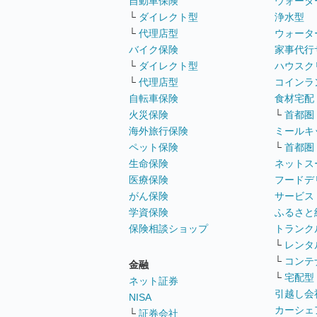
自動車保険
ウォータ
└
ダイレクト型
浄水型
└
代理店型
ウォータ
バイク保険
家事代行
└
ダイレクト型
ハウスク
└
代理店型
コインラ
自転車保険
食材宅配
火災保険
└
首都圏
海外旅行保険
ミールキ
ペット保険
└
首都圏
生命保険
ネットス
医療保険
フードデ
がん保険
サービス
学資保険
ふるさと
保険相談ショップ
トランク
└
レンタ
└
コンテ
金融
└
宅配型
ネット証券
引越し会
NISA
カーシェ
└
証券会社