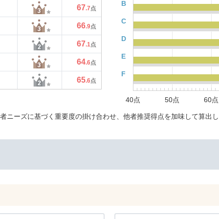
B
67
.7
点
C
66
.9
点
D
67
.1
点
E
64
.6
点
F
65
.6
点
40点
50点
60点
者ニーズに基づく重要度の掛け合わせ、他者推奨得点を加味して算出し