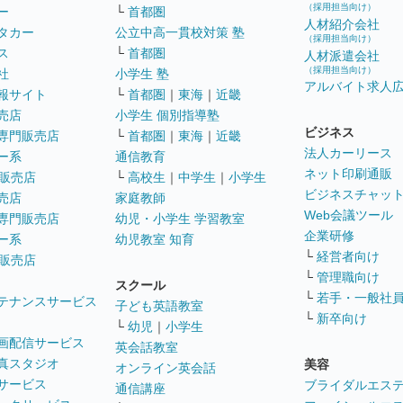
（採用担当向け）
ー
└
首都圏
人材紹介会社
タカー
公立中高一貫校対策 塾
（採用担当向け）
ス
└
首都圏
人材派遣会社
（採用担当向け）
社
小学生 塾
アルバイト求人
報サイト
└
首都圏
｜
東海
｜
近畿
売店
小学生 個別指導塾
ビジネス
専門販売店
└
首都圏
｜
東海
｜
近畿
法人カーリース
ー系
通信教育
ネット印刷通販
販売店
└
高校生
｜
中学生
｜
小学生
ビジネスチャッ
売店
家庭教師
Web会議ツール
専門販売店
幼児・小学生 学習教室
企業研修
ー系
幼児教室 知育
└
経営者向け
販売店
└
管理職向け
スクール
└
若手・一般社
テナンスサービス
子ども英語教室
└
新卒向け
└
幼児
｜
小学生
画配信サービス
英会話教室
真スタジオ
美容
オンライン英会話
サービス
ブライダルエス
通信講座