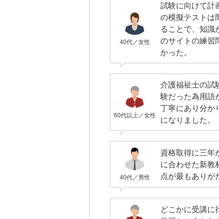
試験に向けて計
の模擬テストは
ることで、知識
のサイトの練習
40代／女性
かった。
介護福祉士の試
験だった為用語
丁寧にあり分か
60代以上／女性
になりました。
資格取得に三年
に合わせた新教
点が最もありが
40代／男性
どこかに受講に