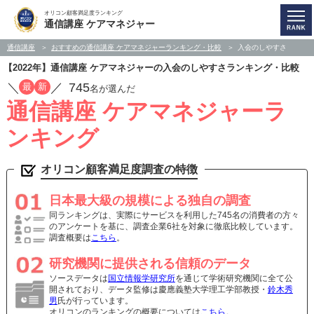
オリコン顧客満足度ランキング
通信講座 ケアマネジャー
通信講座
おすすめの通信講座 ケアマネジャーランキング・比較
入会のしやすさ
【2022年】通信講座 ケアマネジャーの入会のしやすさランキング・比較
／
／
745
最
新
名が選んだ
通信講座 ケアマネジャーラ
ンキング
オリコン顧客満足度調査の特徴
日本最大級の規模による独自の調査
同ランキングは、実際にサービスを利用した745名の消費者の方々
のアンケートを基に、調査企業6社を対象に徹底比較しています。
調査概要は
こちら
。
研究機関に提供される信頼のデータ
ソースデータは
国立情報学研究所
を通じて学術研究機関に全て公
開されており、データ監修は慶應義塾大学理工学部教授・
鈴木秀
男
氏が行っています。
オリコンのランキングの概要については
こちら
。