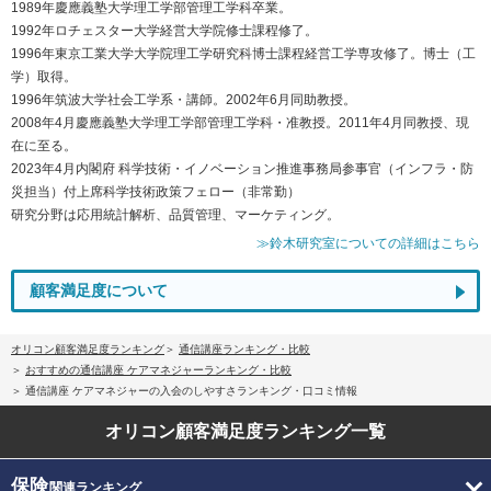
1989年慶應義塾大学理工学部管理工学科卒業。
1992年ロチェスター大学経営大学院修士課程修了。
1996年東京工業大学大学院理工学研究科博士課程経営工学専攻修了。博士（工
学）取得。
1996年筑波大学社会工学系・講師。2002年6月同助教授。
2008年4月慶應義塾大学理工学部管理工学科・准教授。2011年4月同教授、現
在に至る。
2023年4月内閣府 科学技術・イノベーション推進事務局参事官（インフラ・防
災担当）付上席科学技術政策フェロー（非常勤）
研究分野は応用統計解析、品質管理、マーケティング。
≫鈴木研究室についての詳細はこちら
顧客満足度について
オリコン顧客満足度ランキング
通信講座ランキング・比較
おすすめの通信講座 ケアマネジャーランキング・比較
通信講座 ケアマネジャーの入会のしやすさランキング・口コミ情報
オリコン顧客満足度
ランキング一覧
保険
関連ランキング