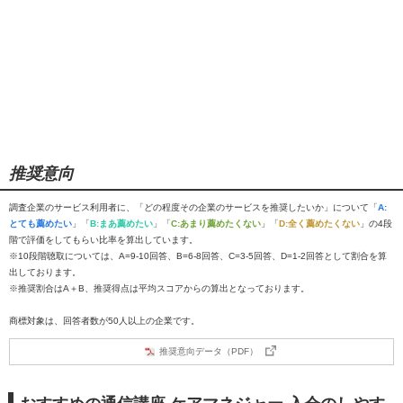
推奨意向
調査企業のサービス利用者に、「どの程度その企業のサービスを推奨したいか」について「
A:
とても薦めたい
」「
B:まあ薦めたい
」「
C:あまり薦めたくない
」「
D:全く薦めたくない
」の4段
階で評価をしてもらい比率を算出しています。
※10段階聴取については、A=9-10回答、B=6-8回答、C=3-5回答、D=1-2回答として割合を算
出しております。
※推奨割合はA＋B、推奨得点は平均スコアからの算出となっております。
商標対象は、回答者数が50人以上の企業です。
推奨意向データ（PDF）