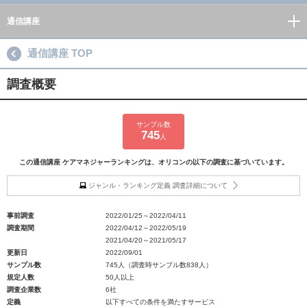
通信講座
通信講座 TOP
調査概要
サンプル数
745
人
この通信講座 ケアマネジャーランキングは、オリコンの以下の調査に基づいています。
ジャンル・ランキング定義 調査詳細について
事前調査
2022/01/25～2022/04/11
調査期間
2022/04/12～2022/05/19
2021/04/20～2021/05/17
更新日
2022/09/01
サンプル数
745人（調査時サンプル数838人）
規定人数
50人以上
調査企業数
6社
定義
以下すべての条件を満たすサービス