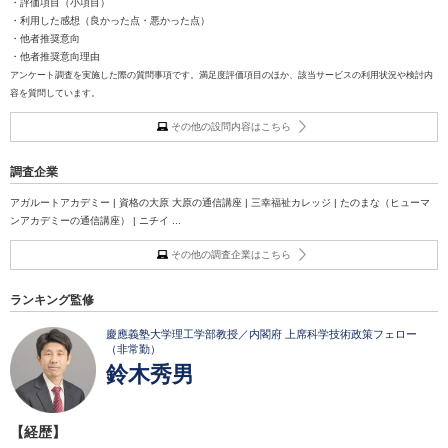
・評価項目（小項目）
・利用した感想（良かった点・悪かった点）
・他者推奨意向
・他者推奨意向理由
アンケート調査を実施した際の質問事項です。満足度評価項目のほか、該当サービスの利用状況や検討内
容を質問しています。
その他の設問内容はこちら
調査企業
アガルートアカデミー | 資格の大原 大原の通信講座 | 三幸福祉カレッジ | たのまな（ヒューマ
ンアカデミーの通信講座） | ニチイ ...
その他の調査企業はこちら
ランキング監修
慶應義塾大学理工学部教授／内閣府 上席科学技術政策フェロー
（非常勤）
鈴木秀男
【経歴】