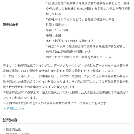
1)介護支援専門員実務研修受講試験の受験を目的として、郵送
やWeb等による教材やそれに付随する学習システムを有料で提
供している
2)郵送やオンラインなどで、習熟度の確認が出来る
調査対象者
性別：指定なし
年齢：18～69歳
地域：全国
条件：以下すべての条件を満たす人
1)過去6年以内に介護支援専門員実務研修受講試験を受験し、
勉強方法に通信講座を利用した人
2)サービスに関する支払い金額を把握している人
※オリコン顧客満足度ランキングは、データクリーニング（回収したデータから不正回答や異
常値を排除）および調査対象者条件から外れた回答を除外した上で作成しています。
※「総合ランキング」、「評価項目別」、部門の「業態別」においては有効回答者数が規定人
数を満たした企業のみランクイン対象となります。その他の部門においては有効回答者数が規
定人数の半数以上の企業がランクイン対象となります。
※総合得点が60.0点以上で、他人に薦めたくないと回答した人の割合が基準値以下の企業がラ
ンクイン対象となります。
※今回の調査においては1人の回答者が複数の企業について回答しております。
≫ 詳細はこちら
設問内容
・総合満足度