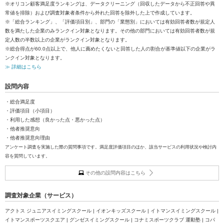
※オリコン顧客満足度ランキングは、データクリーニング（回収したデータから不正回答や異
常値を排除）および調査対象者条件から外れた回答を除外した上で作成しています。
※「総合ランキング」、「評価項目別」、部門の「業態別」においては有効回答者数が規定人
数を満たした企業のみランクイン対象となります。その他の部門においては有効回答者数が規
定人数の半数以上の企業がランクイン対象となります。
※総合得点が60.0点以上で、他人に薦めたくないと回答した人の割合が基準値以下の企業がラ
ンクイン対象となります。
≫ 詳細はこちら
設問内容
・総合満足度
・評価項目（小項目）
・利用した感想（良かった点・悪かった点）
・他者推奨意向
・他者推奨意向理由
アンケート調査を実施した際の質問事項です。満足度評価項目のほか、該当サービスの利用状況や検討内
容を質問しています。
その他の設問内容はこちら
調査対象企業（サービス）
アクトス ジュニアスイミングスクール | イオンキッズスクール | イトマンスイミングスクール |
イトマンスポーツスクエア | グンゼスイミングスクール | コナミスポーツクラブ 運動塾 | コパ