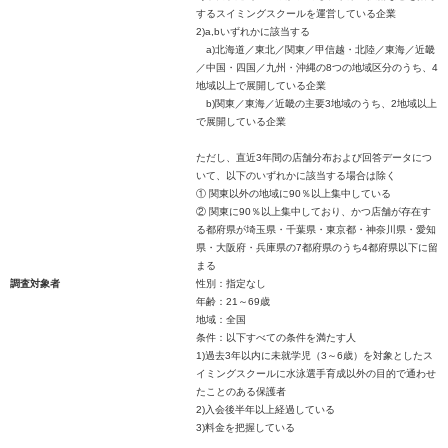
するスイミングスクールを運営している企業
2)a,bいずれかに該当する
a)北海道／東北／関東／甲信越・北陸／東海／近畿
／中国・四国／九州・沖縄の8つの地域区分のうち、4
地域以上で展開している企業
b)関東／東海／近畿の主要3地域のうち、2地域以上
で展開している企業
ただし、直近3年間の店舗分布および回答データにつ
いて、以下のいずれかに該当する場合は除く
① 関東以外の地域に90％以上集中している
② 関東に90％以上集中しており、かつ店舗が存在す
る都府県が埼玉県・千葉県・東京都・神奈川県・愛知
県・大阪府・兵庫県の7都府県のうち4都府県以下に留
まる
調査対象者
性別：指定なし
年齢：21～69歳
地域：全国
条件：以下すべての条件を満たす人
1)過去3年以内に未就学児（3～6歳）を対象としたス
イミングスクールに水泳選手育成以外の目的で通わせ
たことのある保護者
2)入会後半年以上経過している
3)料金を把握している