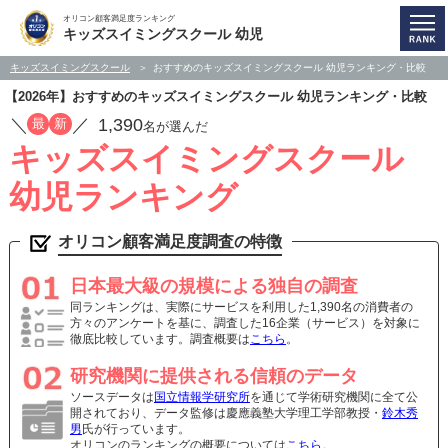
オリコン顧客満足度ランキング
キッズスイミングスクール 幼児
キッズスイミングスクール
おすすめのキッズスイミングスクール 幼児ランキング・比較
【2026年】おすすめのキッズスイミングスクール 幼児ランキング・比較
／
／
1,390
最
新
名が選んだ
キッズスイミングスクール
幼児ランキング
オリコン顧客満足度調査の特徴
日本最大級の規模による独自の調査
同ランキングは、実際にサービスを利用した1,390名の消費者の
方々のアンケートを基に、調査した16企業（サービス）を対象に
徹底比較しています。調査概要は
こちら
。
研究機関に提供される信頼のデータ
ソースデータは
国立情報学研究所
を通じて学術研究機関に全て公
開されており、データ監修は慶應義塾大学理工学部教授・
鈴木秀
男
氏が行っています。
オリコンのランキングの概要については
こちら
。