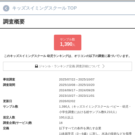
キッズスイミングスクール TOP
調査概要
サンプル数
1,390
人
このキッズスイミングスクール 幼児ランキングは、オリコンの以下の調査に基づいています。
ジャンル・ランキング定義 調査詳細について
事前調査
2025/07/22～2025/10/07
調査期間
2025/10/08～2025/10/20
2024/09/17～2024/09/26
2023/10/27～2023/11/01
更新日
2026/02/02
サンプル数
1,390人（キッズスイミングスクール ベビー・幼児・
小学生調査における総サンプル数9,210人）
規定人数
100人以上
調査企業(サービス)数
16
定義
以下すべての条件を満たす企業
1)未就学児（3～6歳）に対し、水泳の技術などを指導