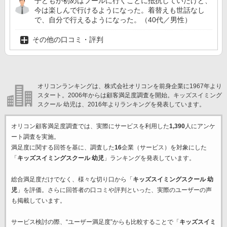
子どもが初めはプールに行くことに抵抗していたけど、
今は楽しんで行けるようになった。着替えも世話なし
で、自分で行えるようになった。（40代／男性）
その他の口コミ・評判
オリコンランキングは、株式会社オリコンを前身企業に1967年より
スタート。2006年からは顧客満足度調査を開始。キッズスイミング
スクール 幼児は、2016年よりランキングを発表しています。
オリコン顧客満足度調査では、実際にサービスを利用した
1,390
人にアンケ
ート調査を実施。
満足度に関する回答を基に、調査した
16
企業（サービス）を対象にした
「
キッズスイミングスクール 幼児
」ランキングを発表しています。
総合満足度だけでなく、様々な切り口から「
キッズスイミングスクール 幼
児
」を評価。さらに回答者の口コミや評判といった、実際のユーザーの声
も掲載しています。
サービス検討の際、“ユーザー満足度”からも比較することで「
キッズスイミ