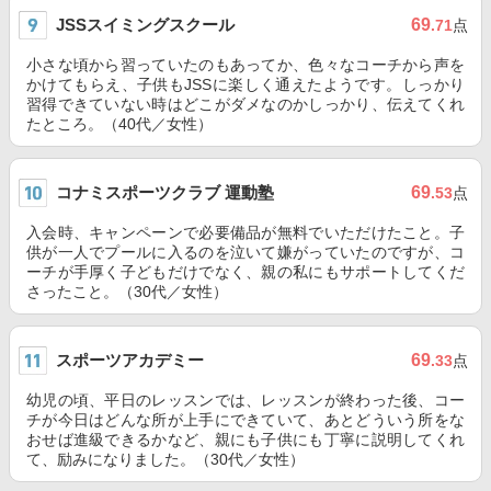
JSSスイミングスクール
69
.71
点
小さな頃から習っていたのもあってか、色々なコーチから声を
かけてもらえ、子供もJSSに楽しく通えたようです。しっかり
習得できていない時はどこがダメなのかしっかり、伝えてくれ
たところ。（40代／女性）
コナミスポーツクラブ 運動塾
69
.53
点
入会時、キャンペーンで必要備品が無料でいただけたこと。子
供が一人でプールに入るのを泣いて嫌がっていたのですが、コ
ーチが手厚く子どもだけでなく、親の私にもサポートしてくだ
さったこと。（30代／女性）
スポーツアカデミー
69
.33
点
幼児の頃、平日のレッスンでは、レッスンが終わった後、コー
チが今日はどんな所が上手にできていて、あとどういう所をな
おせば進級できるかなど、親にも子供にも丁寧に説明してくれ
て、励みになりました。（30代／女性）