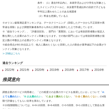
条件：（1）過去5年以内に、未就学児および小学生を対象とし
たスイミングスクールに、水泳選手育成以外の目的で子どもを
半年以上通わせたことのある保護者
（2）料金を把握している人
※オリコン顧客満足度ランキングは、データクリーニング（回収したデータから不正回答や異
常値を排除）および調査対象者条件から外れた回答を除外した上で作成しています。
※「総合ランキング」、「評価項目別」、部門の「業態別」においては有効回答者数が規定人
数を満たした企業のみランクイン対象となります。その他の部門においては有効回答者数が規
定人数の半数以上の企業がランクイン対象となります。
※総合得点が60.00点以上で、他人に薦めたくないと回答した人の割合が基準値以下の企業がラ
ンクイン対象となります。
≫ 詳細はこちら
過去ランキング
2022年
2021年
2020年
2019年
2018年
2017年
2016年
推奨意向
調査企業のサービス利用者に、「どの程度その企業のサービスを推奨したいか」について「
A:
とても薦めたい
」「
B:まあ薦めたい
」「
C:あまり薦めたくない
」「
D:全く薦めたくない
」の4段
階で評価をしてもらい比率を算出しています。
※10段階聴取については、A=9-10回答、B=6-8回答、C=3-5回答、D=1-2回答として割合を算