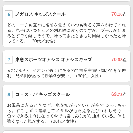
メガロス キッズスクール
70
.10
点
どのコーチも直ぐに名前を覚えていつも明るく声をかけてくれ
る。息子はいつも母との別れ際に泣くのですが、プールが始ま
るとすごく楽しそうで、帰ってきたときも毎回楽しかったと帰
ってくる。（30代／女性）
東急スポーツオアシス オアシスキッズ
70
.08
点
立地がいい。イオンが近くにあるので授業中買い物ができて便
利。兄弟割があって授業料が安い。（30代／女性）
コ・ス・パ キッズスクール
69
.72
点
お風呂に入るときなど、水を怖がっていたが今ではへっちゃ
ら。すこしずつ進級してメダルがもらえるたびうれしそう！
色々できるようになって今でも楽しみながら通えている。体も
強くなった気がする。（30代／女性）