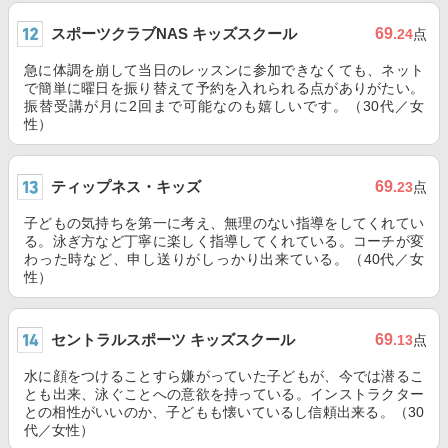
スポーツクラブNAS キッズスクール
69
.24
点
急に体調を崩して当日のレッスンに参加できなくても、ネット
で簡単に曜日を振り替えて予約を入れられる点がありがたい。
振替受講が月に2回まで可能なのも嬉しいです。（30代／女
性）
ティップネス・キッズ
69
.23
点
子どもの気持ちを第一に考え、無理のない指導をしてくれてい
る。泳ぎ方など丁寧に楽しく指導してくれている。コーチが変
わった時など、申し送りがしっかり出来ている。（40代／女
性）
セントラルスポーツ キッズスクール
69
.13
点
水に顔をつけることすら嫌がっていた子どもが、今では潜るこ
とも出来、泳ぐことへの意欲を持っている。インストラクター
との相性がいいのか、子どもも懐いているし信頼出来る。（30
代／女性）