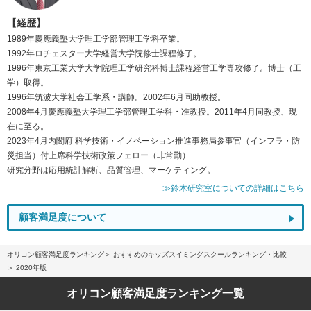
【経歴】
1989年慶應義塾大学理工学部管理工学科卒業。
1992年ロチェスター大学経営大学院修士課程修了。
1996年東京工業大学大学院理工学研究科博士課程経営工学専攻修了。博士（工
学）取得。
1996年筑波大学社会工学系・講師。2002年6月同助教授。
2008年4月慶應義塾大学理工学部管理工学科・准教授。2011年4月同教授、現
在に至る。
2023年4月内閣府 科学技術・イノベーション推進事務局参事官（インフラ・防
災担当）付上席科学技術政策フェロー（非常勤）
研究分野は応用統計解析、品質管理、マーケティング。
≫鈴木研究室についての詳細はこちら
顧客満足度について
オリコン顧客満足度ランキング
おすすめのキッズスイミングスクールランキング・比較
2020年版
オリコン顧客満足度
ランキング一覧