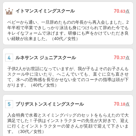
イトマンスイミングスクール
70
.63
点
ベビーから通い、一旦辞めたものの年長から再入会しました。2
年半程で卒業できしっかり泳法も身につけられて辞めた今でも
キレイなフォームで泳げます。研修にも声をかけていただき良
い経験が出来ました。（40代／女性）
ルネサンス ジュニアスクール
70
.37
点
子供2人がお世話になっていますが、我が子もよそのお子さんも
スクール中に泣いたり、へこんでいても、直ぐに立ち直させ
て、水への恐怖感を長引かせない全てのコーチの指導は頭が下
がります。（40代／女性）
ブリヂストンスイミングスクール
70
.18
点
入会特典で水着とスイミングバッグのセットをもらえたので大
満足でした！子供はインストラクターの先生が大好きで、迎え
に行くとインストラクターの皆さんが笑顔で迎えて下さいま
す。（30代／女性）