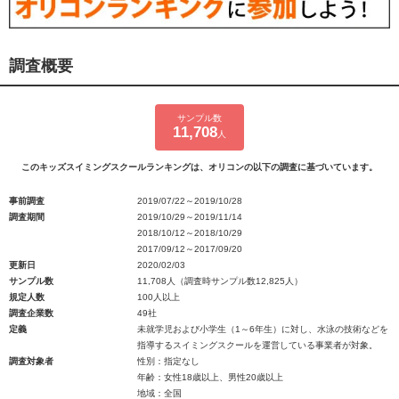
調査概要
サンプル数
11,708
人
このキッズスイミングスクールランキングは、オリコンの以下の調査に基づいています。
事前調査
2019/07/22～2019/10/28
調査期間
2019/10/29～2019/11/14
2018/10/12～2018/10/29
2017/09/12～2017/09/20
更新日
2020/02/03
サンプル数
11,708人（調査時サンプル数12,825人）
規定人数
100人以上
調査企業数
49社
定義
未就学児および小学生（1～6年生）に対し、水泳の技術などを
指導するスイミングスクールを運営している事業者が対象。
調査対象者
性別：指定なし
年齢：女性18歳以上、男性20歳以上
地域：全国