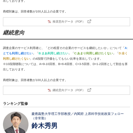
出しております。
商標対象は、回答者数が100人以上の企業です。
推奨意向データ（PDF）
継続意向
調査企業のサービス利用者に、「どの程度その企業のサービスを継続したいか」について「
A:
とても利用し続けたい
」「
B:まあ利用し続けたい
」「
C:あまり利用し続けたくない
」「
D:全く
利用し続けたくない
」の4段階で評価をしてもらい比率を算出しています。
※10段階聴取については、A=9-10回答、B=6-8回答、C=3-5回答、D=1-2回答として割合を算
出しております。
商標対象は、回答者数が100人以上の企業です。
継続意向データ（PDF）
ランキング監修
慶應義塾大学理工学部教授／内閣府 上席科学技術政策フェロー
（非常勤）
鈴木秀男