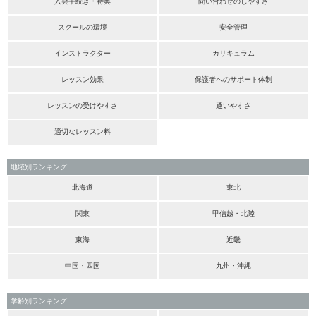
入会手続き・特典
問い合わせのしやすさ
スクールの環境
安全管理
インストラクター
カリキュラム
レッスン効果
保護者へのサポート体制
レッスンの受けやすさ
通いやすさ
適切なレッスン料
地域別ランキング
北海道
東北
関東
甲信越・北陸
東海
近畿
中国・四国
九州・沖縄
学齢別ランキング