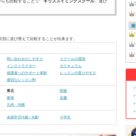
からも比較することで「
キッズスイミングスクール
」選び
適
目別に並び替えて比較することが出来ます。
問い合わせのしやすさ
スクールの環境
インストラクター
カリキュラム
保護者へのサポート体制
レッスンの受けやすさ
適切なレッスン料
東北
関東
東海
近畿
九州・沖縄
未就学児(4歳～6歳)
小学生