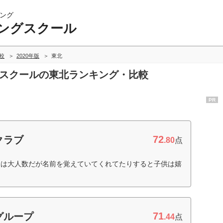
ング
ングスクール
較
2020年版
東北
グスクールの東北ランキング・比較
PR
72
クラブ
.80
点
徒は大人数だが名前を覚えていてくれてたりすると子供は嬉
71
グループ
.44
点