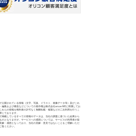
で公開されている情報（文字、写真、イラスト、画像データ等）及びこれ
・編集および構造などについての著作権は株式会社oricon MEに帰属してお
これらの情報を権利者の許可なく無断転載・複製などの二次利用を行うこ
禁じております。
で掲載しているすべての情報やデータは、当社の調査に基づいた結果から
ものとなりますが、サービスへの感想については、サービスの利用者が提
見解・感想となっており、当社の見解・意見ではないことをご理解いただ
ご覧ください。