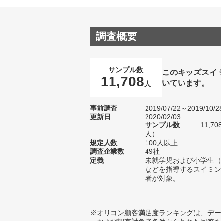
調査概要
サンプル数
このキッズスイ
11,708
いています。
人
事前調査
2019/07/22～2019/10/2
更新日
2020/02/03
サンプル数
11,7
人）
規定人数
100人以上
調査企業数
49社
定義
未就学児および小学生（
などを指導するスイミン
者が対象。
※オリコン顧客満足度ランキングは、デー