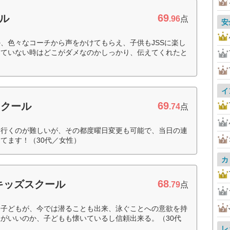
69
ル
.96
点
安
、色々なコーチから声をかけてもらえ、子供もJSSに楽し
きていない時はどこがダメなのかしっかり、伝えてくれたと
イ
69
スクール
.74
点
に行くのが難しいが、その都度曜日変更も可能で、当日の連
てます！（30代／女性）
カ
68
キッズスクール
.79
点
た子どもが、今では潜ることも出来、泳ぐことへの意欲を持
がいいのか、子どもも懐いているし信頼出来る。（30代
レ