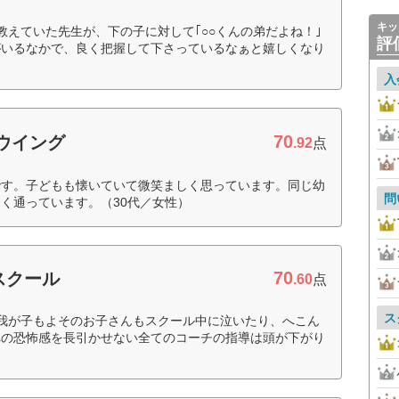
キッ
教えていた先生が、下の子に対して｢○○くんの弟だよね！｣
評
がいるなかで、良く把握して下さっているなぁと嬉しくなり
入
70
ウイング
.92
点
です。子どもも懐いていて微笑ましく思っています。同じ幼
問
く通っています。（30代／女性）
70
スクール
.60
点
ス
我が子もよそのお子さんもスクール中に泣いたり、へこん
への恐怖感を長引かせない全てのコーチの指導は頭が下がり