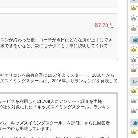
67
.70
点
ッスンが終わった後、コーチが今日はどんな所が上手にでき
保
進級できるかなど、親にも子供にも丁寧に説明してくれて、
オリコンを前身企業に1967年よりスタート。2006年から
ズスイミングスクールは、2016年よりランキングを発表して
レ
サービスを利用した
11,708
人にアンケート調査を実施。
49
社を対象にした「
キッズスイミングスクール
」ランキン
から「
キッズスイミングスクール
」を評価。さらに回答者
通
ザーの声も掲載しています。