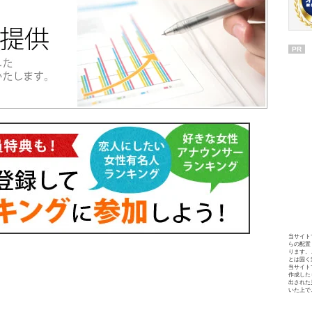
PR
当サイト
らの配置
ります。
とは固く
当サイト
作成した
出された
いた上で