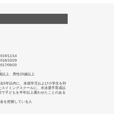
019/11/14
018/10/29
017/09/20
し
歳以上、男性20歳以上
過去5年以内に、未就学児および小学生を対
たスイミングスクールに、水泳選手育成以
的で子どもを半年以上通わせたことのある
料金を把握している人