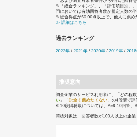
および調査対象者条件から外れた回答を
※「総合ランキング」、「評価項目別」、
門においては有効回答者数が規定人数の半
※総合得点が60.00点以上で、他人に
≫ 詳細はこちら
過去ランキング
2022年
/
2021年
/
2020年
/
2019年
/
201
推奨意向
調査企業のサービス利用者に、「どの程度
い
」「
D:全く薦めたくない
」の4段階で評
※10段階聴取については、A=9-10回答、
商標対象は、回答者数が100人以上の企業