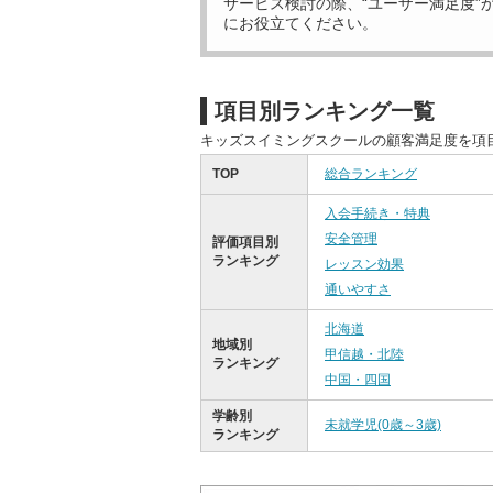
サービス検討の際、“ユーザー満足度”
にお役立てください。
項目別ランキング一覧
キッズスイミングスクールの顧客満足度を項
TOP
総合ランキング
入会手続き・特典
安全管理
評価項目別
ランキング
レッスン効果
通いやすさ
北海道
地域別
甲信越・北陸
ランキング
中国・四国
学齢別
未就学児(0歳～3歳)
ランキング