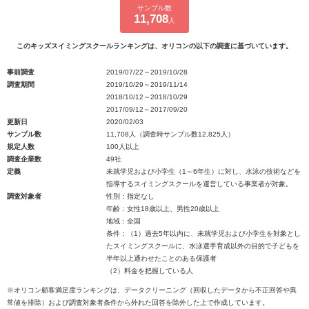
サンプル数
11,708
人
このキッズスイミングスクールランキングは、オリコンの以下の調査に基づいています。
事前調査
2019/07/22～2019/10/28
調査期間
2019/10/29～2019/11/14
2018/10/12～2018/10/29
2017/09/12～2017/09/20
更新日
2020/02/03
サンプル数
11,708人（調査時サンプル数12,825人）
規定人数
100人以上
調査企業数
49社
定義
未就学児および小学生（1～6年生）に対し、水泳の技術などを
指導するスイミングスクールを運営している事業者が対象。
調査対象者
性別：指定なし
年齢：女性18歳以上、男性20歳以上
地域：全国
条件：（1）過去5年以内に、未就学児および小学生を対象とし
たスイミングスクールに、水泳選手育成以外の目的で子どもを
半年以上通わせたことのある保護者
（2）料金を把握している人
※オリコン顧客満足度ランキングは、データクリーニング（回収したデータから不正回答や異
常値を排除）および調査対象者条件から外れた回答を除外した上で作成しています。