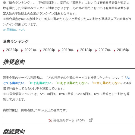
※「総合ランキング」、「評価項目別」、部門の「業態別」においては有効回答者数が規定人
数を満たした企業のみランクイン対象となります。その他の部門においては有効回答者数が規
定人数の半数以上の企業がランクイン対象となります。
※総合得点が60.00点以上で、他人に薦めたくないと回答した人の割合が基準値以下の企業がラ
ンクイン対象となります。
≫ 詳細はこちら
過去ランキング
2022年
2021年
2020年
2019年
2018年
2017年
2016年
推奨意向
調査企業のサービス利用者に、「どの程度その企業のサービスを推奨したいか」について「
A:
とても薦めたい
」「
B:まあ薦めたい
」「
C:あまり薦めたくない
」「
D:全く薦めたくない
」の4段
階で評価をしてもらい比率を算出しています。
※10段階聴取については、A=9-10回答、B=6-8回答、C=3-5回答、D=1-2回答として割合を算
出しております。
商標対象は、回答者数が100人以上の企業です。
推奨意向データ（PDF）
継続意向