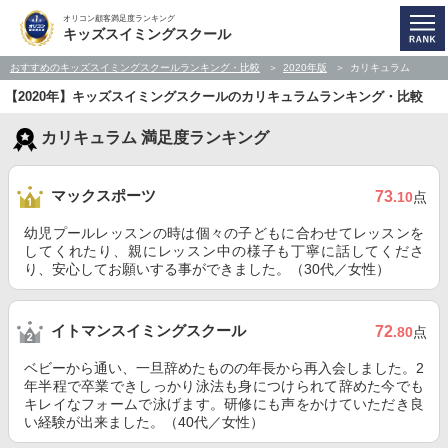
オリコン顧客満足度ランキング
キッズスイミングスクール
おすすめのキッズスイミングスクールランキング・比較
2020年版
カリキュラム
【2020年】キッズスイミングスクールのカリキュラムランキング・比較
カリキュラム 満足度ランキング
マックスポーツ
73
.10
点
幼児プールレッスンの時は個々の子どもに合わせてレッスンを
してくれたり、親にレッスン中の様子も丁寧に話してくださ
り、安心してお願いする事ができました。（30代／女性）
イトマンスイミングスクール
72
.80
点
ベビーから通い、一旦辞めたものの年長から再入会しました。2
年半程で卒業できしっかり泳法も身につけられて辞めた今でも
キレイなフォームで泳げます。研修にも声をかけていただき良
い経験が出来ました。（40代／女性）