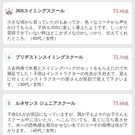
JSSスイミングスクール
71
.96
点
小さな頃から習っていたのもあってか、色々なコーチから声を
かけてもらえ、子供もJSSに楽しく通えたようです。しっかり
習得できていない時はどこがダメなのかしっかり、伝えてくれ
たところ。（40代／女性）
ブリヂストンスイミングスクール
71
.73
点
入会特典で水着とスイミングバッグのセットをもらえたので大
満足でした！子供はインストラクターの先生が大好きで、迎え
に行くとインストラクターの皆さんが笑顔で迎えて下さいま
す。（30代／女性）
ルネサンス ジュニアスクール
71
.68
点
子供2人がお世話になっていますが、我が子もよそのお子さんも
スクール中に泣いたり、へこんでいても、直ぐに立ち直させ
て、水への恐怖感を長引かせない全てのコーチの指導は頭が下
がります。（40代／女性）