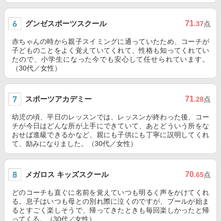
グンゼスポーツスクール
71
.37
点
赤ちゃんの時から親子スイミングに通っていたため、コーチが
子どものことをよく覚えていてくれて、性格も知ってくれてい
たので、小学生になった今でも安心して任せられています。
（30代／女性）
スポーツアカデミー
71
.28
点
幼児の頃、平日のレッスンでは、レッスンが終わった後、コー
チが今日はどんな所が上手にできていて、あとどういう所をな
おせば進級できるかなど、親にも子供にも丁寧に説明してくれ
て、励みになりました。（30代／女性）
メガロス キッズスクール
70
.65
点
どのコーチも直ぐに名前を覚えていつも明るく声をかけてくれ
る。息子はいつも母との別れ際に泣くのですが、プールが始ま
るとすごく楽しそうで、帰ってきたときも毎回楽しかったと帰
ってくる。（30代／女性）