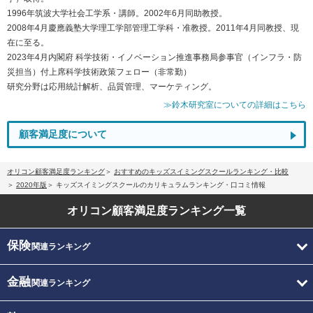
1996年筑波大学社会工学系・講師。2002年6月同助教授。
2008年4月慶應義塾大学理工学部管理工学科・准教授。2011年4月同教授、現
在に至る。
2023年4月内閣府 科学技術・イノベーション推進事務局参事官（インフラ・防
災担当）付上席科学技術政策フェロー（非常勤）
研究分野は応用統計解析、品質管理、マーケティング。
≫鈴木研究室についての詳細はこちら
顧客満足度について
オリコン顧客満足度ランキング
おすすめのキッズスイミングスクールランキング・比較
2020年版
キッズスイミングスクールのカリキュラムランキング・口コミ情報
オリコン顧客満足度
ランキング一覧
保険
関連ランキング
金融
関連ランキング