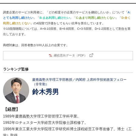
調査企業のサービス利用者に、「どの程度その企業のサービスを継続したいか」について「
A:
とても利用し続けたい
」「
B:まあ利用し続けたい
」「
C:あまり利用し続けたくない
」「
D:全く
利用し続けたくない
」の4段階で評価をしてもらい比率を算出しています。
※10段階聴取については、A=9-10回答、B=6-8回答、C=3-5回答、D=1-2回答として割合を算
出しております。
商標対象は、回答者数が100人以上の企業です。
継続意向データ（PDF）
ランキング監修
慶應義塾大学理工学部教授／内閣府 上席科学技術政策フェロー
（非常勤）
鈴木秀男
【経歴】
1989年慶應義塾大学理工学部管理工学科卒業。
1992年ロチェスター大学経営大学院修士課程修了。
1996年東京工業大学大学院理工学研究科博士課程経営工学専攻修了。博士（工
学）取得。