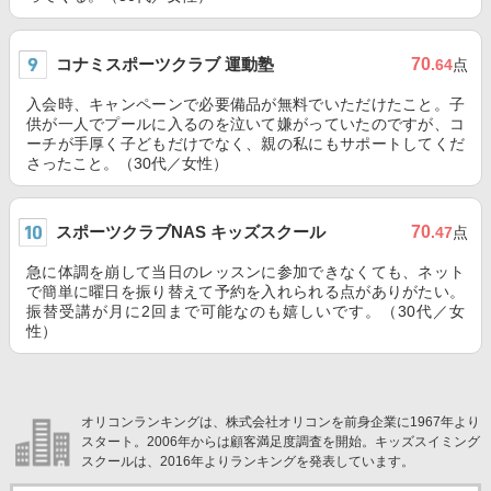
コナミスポーツクラブ 運動塾
70
.64
点
入会時、キャンペーンで必要備品が無料でいただけたこと。子
供が一人でプールに入るのを泣いて嫌がっていたのですが、コ
ーチが手厚く子どもだけでなく、親の私にもサポートしてくだ
さったこと。（30代／女性）
スポーツクラブNAS キッズスクール
70
.47
点
急に体調を崩して当日のレッスンに参加できなくても、ネット
で簡単に曜日を振り替えて予約を入れられる点がありがたい。
振替受講が月に2回まで可能なのも嬉しいです。（30代／女
性）
オリコンランキングは、株式会社オリコンを前身企業に1967年より
スタート。2006年からは顧客満足度調査を開始。キッズスイミング
スクールは、2016年よりランキングを発表しています。