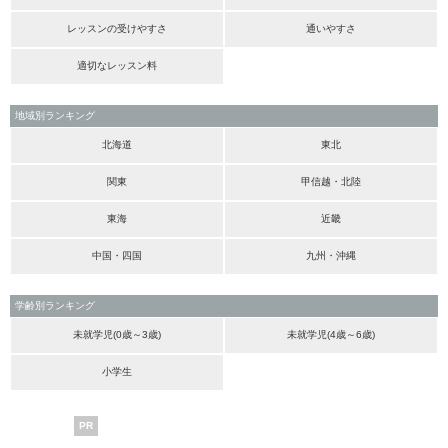
レッスンの受けやすさ
通いやすさ
適切なレッスン料
地域別ランキング
北海道
東北
関東
甲信越・北陸
東海
近畿
中国・四国
九州・沖縄
学齢別ランキング
未就学児(0歳～3歳)
未就学児(4歳～6歳)
小学生
PR