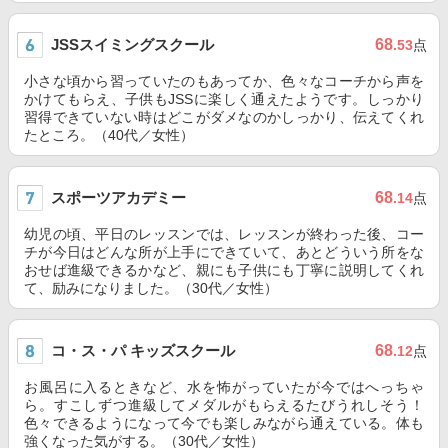
JSSスイミングスクール
68
.53
点
小さな頃から習っていたのもあってか、色々なコーチから声を
かけてもらえ、子供もJSSに楽しく通えたようです。しっかり
習得できていない時はどこがダメなのかしっかり、伝えてくれ
たところ。（40代／女性）
スポーツアカデミー
68
.14
点
幼児の頃、平日のレッスンでは、レッスンが終わった後、コー
チが今日はどんな所が上手にできていて、あとどういう所をな
おせば進級できるかなど、親にも子供にも丁寧に説明してくれ
て、励みになりました。（30代／女性）
コ・ス・パ キッズスクール
68
.12
点
お風呂に入るときなど、水を怖がっていたが今ではへっちゃ
ら。すこしずつ進級してメダルがもらえるたびうれしそう！
色々できるようになって今でも楽しみながら通えている。体も
強くなった気がする。（30代／女性）