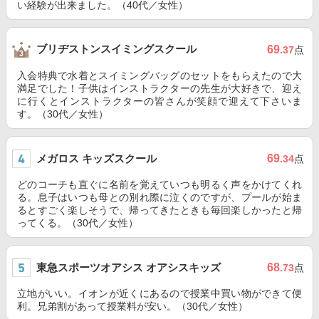
い経験が出来ました。（40代／女性）
ブリヂストンスイミングスクール
69
.37
点
入会特典で水着とスイミングバッグのセットをもらえたので大
満足でした！子供はインストラクターの先生が大好きで、迎え
に行くとインストラクターの皆さんが笑顔で迎えて下さいま
す。（30代／女性）
メガロス キッズスクール
69
.34
点
どのコーチも直ぐに名前を覚えていつも明るく声をかけてくれ
る。息子はいつも母との別れ際に泣くのですが、プールが始ま
るとすごく楽しそうで、帰ってきたときも毎回楽しかったと帰
ってくる。（30代／女性）
東急スポーツオアシス オアシスキッズ
68
.73
点
立地がいい。イオンが近くにあるので授業中買い物ができて便
利。兄弟割があって授業料が安い。（30代／女性）