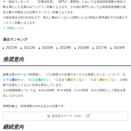
※「総合ランキング」、「評価項目別」、部門の「業態別」においては有効回答者数が規定人
数を満たした企業のみランクイン対象となります。その他の部門においては有効回答者数が規
定人数の半数以上の企業がランクイン対象となります。
※総合得点が60.00点以上で、他人に薦めたくないと回答した人の割合が基準値以下の企業がラ
ンクイン対象となります。
≫ 詳細はこちら
過去ランキング
2022年
2021年
2020年
2019年
2018年
2017年
2016年
推奨意向
調査企業のサービス利用者に、「どの程度その企業のサービスを推奨したいか」について「
A:
とても薦めたい
」「
B:まあ薦めたい
」「
C:あまり薦めたくない
」「
D:全く薦めたくない
」の4段
階で評価をしてもらい比率を算出しています。
※10段階聴取については、A=9-10回答、B=6-8回答、C=3-5回答、D=1-2回答として割合を算
出しております。
商標対象は、回答者数が100人以上の企業です。
推奨意向データ（PDF）
継続意向