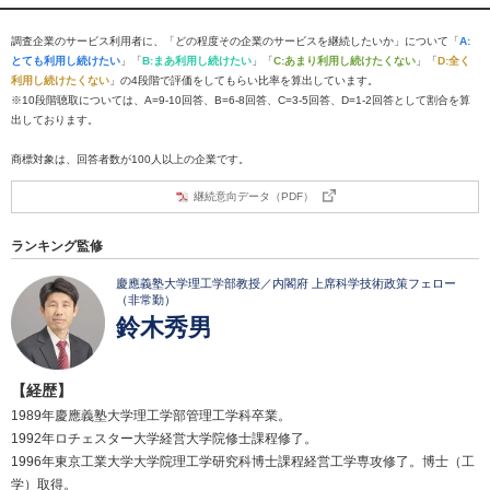
調査企業のサービス利用者に、「どの程度その企業のサービスを継続したいか」について「
A:
とても利用し続けたい
」「
B:まあ利用し続けたい
」「
C:あまり利用し続けたくない
」「
D:全く
利用し続けたくない
」の4段階で評価をしてもらい比率を算出しています。
※10段階聴取については、A=9-10回答、B=6-8回答、C=3-5回答、D=1-2回答として割合を算
出しております。
商標対象は、回答者数が100人以上の企業です。
継続意向データ（PDF）
ランキング監修
慶應義塾大学理工学部教授／内閣府 上席科学技術政策フェロー
（非常勤）
鈴木秀男
【経歴】
1989年慶應義塾大学理工学部管理工学科卒業。
1992年ロチェスター大学経営大学院修士課程修了。
1996年東京工業大学大学院理工学研究科博士課程経営工学専攻修了。博士（工
学）取得。