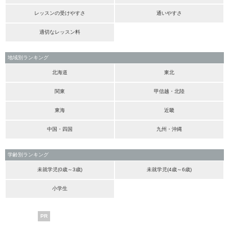
レッスンの受けやすさ
通いやすさ
適切なレッスン料
地域別ランキング
北海道
東北
関東
甲信越・北陸
東海
近畿
中国・四国
九州・沖縄
学齢別ランキング
未就学児(0歳～3歳)
未就学児(4歳～6歳)
小学生
PR