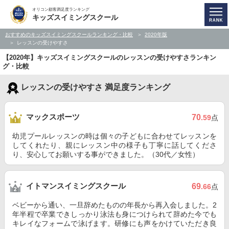
オリコン顧客満足度ランキング
キッズスイミングスクール
おすすめのキッズスイミングスクールランキング・比較
2020年版
レッスンの受けやすさ
【2020年】キッズスイミングスクールのレッスンの受けやすさランキン
グ・比較
レッスンの受けやすさ 満足度ランキング
マックスポーツ
70
.59
点
幼児プールレッスンの時は個々の子どもに合わせてレッスンを
してくれたり、親にレッスン中の様子も丁寧に話してくださ
り、安心してお願いする事ができました。（30代／女性）
イトマンスイミングスクール
69
.66
点
ベビーから通い、一旦辞めたものの年長から再入会しました。2
年半程で卒業できしっかり泳法も身につけられて辞めた今でも
キレイなフォームで泳げます。研修にも声をかけていただき良