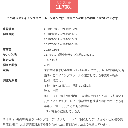
サンプル数
11,708
人
このキッズスイミングスクールランキングは、オリコンの以下の調査に基づいています。
事前調査
2019/07/22～2019/10/28
調査期間
2019/10/29～2019/11/14
2018/10/12～2018/10/29
2017/09/12～2017/09/20
更新日
2020/02/03
サンプル数
11,708人（調査時サンプル数12,825人）
規定人数
100人以上
調査企業数
49社
定義
未就学児および小学生（1～6年生）に対し、水泳の技術などを
指導するスイミングスクールを運営している事業者が対象。
調査対象者
性別：指定なし
年齢：女性18歳以上、男性20歳以上
地域：全国
条件：（1）過去5年以内に、未就学児および小学生を対象とし
たスイミングスクールに、水泳選手育成以外の目的で子どもを
半年以上通わせたことのある保護者
（2）料金を把握している人
※オリコン顧客満足度ランキングは、データクリーニング（回収したデータから不正回答や異
常値を排除）および調査対象者条件から外れた回答を除外した上で作成しています。