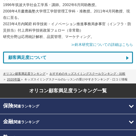
1996年筑波大学社会工学系・講師。2002年6月同助教授。
2008年4月慶應義塾大学理工学部管理工学科・准教授。2011年4月同教授、現
在に至る。
2023年4月内閣府 科学技術・イノベーション推進事務局参事官（インフラ・防
災担当）付上席科学技術政策フェロー（非常勤）
研究分野は応用統計解析、品質管理、マーケティング。
≫鈴木研究室についての詳細はこちら
顧客満足度について
オリコン顧客満足度ランキング
おすすめのキッズスイミングスクールランキング・比較
2020年版
キッズスイミングスクールのレッスンの受けやすさランキング・口コミ情報
オリコン顧客満足度
ランキング一覧
保険
関連ランキング
金融
関連ランキング