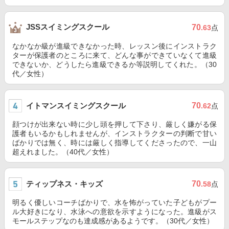
JSSスイミングスクール
70
.63
点
なかなか級が進級できなかった時、レッスン後にインストラク
ターが保護者のところに来て、どんな事ができていなくて進級
できないか、どうしたら進級できるか等説明してくれた。（30
代／女性）
イトマンスイミングスクール
70
.62
点
顔つけが出来ない時に少し頭を押して下さり、厳しく嫌がる保
護者もいるかもしれませんが、インストラクターの判断で甘い
ばかりでは無く、時には厳しく指導してくださったので、一山
超えれました。（40代／女性）
ティップネス・キッズ
70
.58
点
明るく優しいコーチばかりで、水を怖がっていた子どもがプー
ル大好きになり、水泳への意欲を示すようになった。進級がス
モールステップなのも達成感があるようです。（30代／女性）