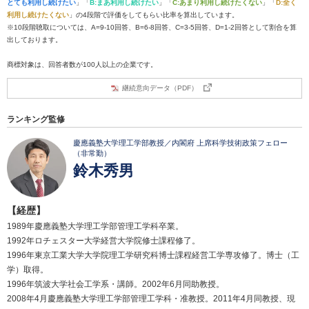
とても利用し続けたい
」「
B:まあ利用し続けたい
」「
C:あまり利用し続けたくない
」「
D:全く
利用し続けたくない
」の4段階で評価をしてもらい比率を算出しています。
※10段階聴取については、A=9-10回答、B=6-8回答、C=3-5回答、D=1-2回答として割合を算
出しております。
商標対象は、回答者数が100人以上の企業です。
継続意向データ（PDF）
ランキング監修
慶應義塾大学理工学部教授／内閣府 上席科学技術政策フェロー
（非常勤）
鈴木秀男
【経歴】
1989年慶應義塾大学理工学部管理工学科卒業。
1992年ロチェスター大学経営大学院修士課程修了。
1996年東京工業大学大学院理工学研究科博士課程経営工学専攻修了。博士（工
学）取得。
1996年筑波大学社会工学系・講師。2002年6月同助教授。
2008年4月慶應義塾大学理工学部管理工学科・准教授。2011年4月同教授、現