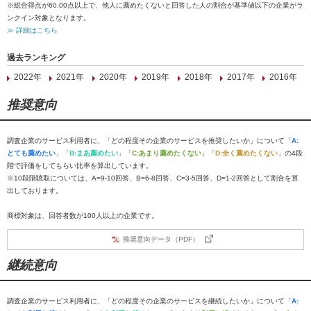
※総合得点が60.00点以上で、他人に薦めたくないと回答した人の割合が基準値以下の企業がラ
ンクイン対象となります。
≫ 詳細はこちら
過去ランキング
2022年
2021年
2020年
2019年
2018年
2017年
2016年
推奨意向
調査企業のサービス利用者に、「どの程度その企業のサービスを推奨したいか」について「
A:
とても薦めたい
」「
B:まあ薦めたい
」「
C:あまり薦めたくない
」「
D:全く薦めたくない
」の4段
階で評価をしてもらい比率を算出しています。
※10段階聴取については、A=9-10回答、B=6-8回答、C=3-5回答、D=1-2回答として割合を算
出しております。
商標対象は、回答者数が100人以上の企業です。
推奨意向データ（PDF）
継続意向
調査企業のサービス利用者に、「どの程度その企業のサービスを継続したいか」について「
A: