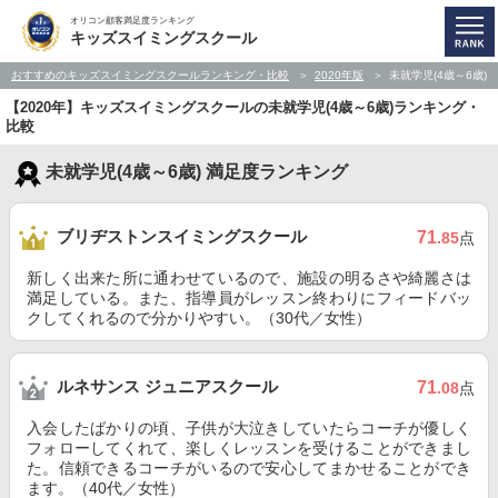
オリコン顧客満足度ランキング
キッズスイミングスクール
おすすめのキッズスイミングスクールランキング・比較
2020年版
未就学児(4歳～6歳)
【2020年】キッズスイミングスクールの未就学児(4歳～6歳)ランキング・
比較
未就学児(4歳～6歳) 満足度ランキング
ブリヂストンスイミングスクール
71
.85
点
新しく出来た所に通わせているので、施設の明るさや綺麗さは
満足している。また、指導員がレッスン終わりにフィードバッ
クしてくれるので分かりやすい。（30代／女性）
ルネサンス ジュニアスクール
71
.08
点
入会したばかりの頃、子供が大泣きしていたらコーチが優しく
フォローしてくれて、楽しくレッスンを受けることができまし
た。信頼できるコーチがいるので安心してまかせることができ
ます。（40代／女性）