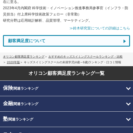
在に至る。
2023年4月内閣府 科学技術・イノベーション推進事務局参事官（インフラ・防
災担当）付上席科学技術政策フェロー（非常勤）
研究分野は応用統計解析、品質管理、マーケティング。
≫鈴木研究室についての詳細はこちら
顧客満足度について
オリコン顧客満足度ランキング
おすすめのキッズスイミングスクールランキング・比較
2020年版
キッズスイミングスクールの未就学児(4歳～6歳)ランキング・口コミ情報
オリコン顧客満足度
ランキング一覧
保険
関連ランキング
金融
関連ランキング
塾
関連ランキング