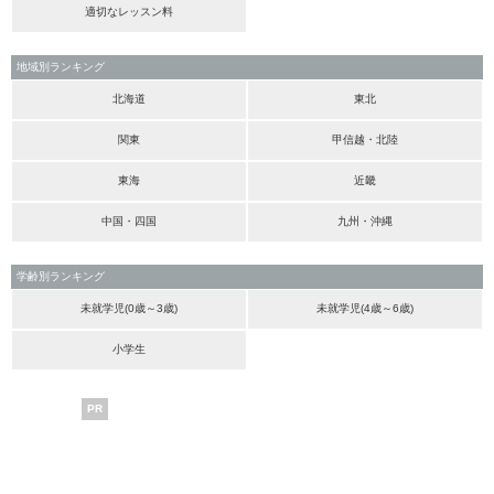
適切なレッスン料
地域別ランキング
北海道
東北
関東
甲信越・北陸
東海
近畿
中国・四国
九州・沖縄
学齢別ランキング
未就学児(0歳～3歳)
未就学児(4歳～6歳)
小学生
PR