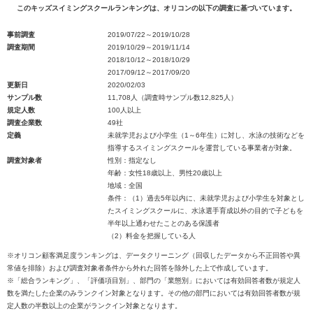
このキッズスイミングスクールランキングは、オリコンの以下の調査に基づいています。
事前調査
2019/07/22～2019/10/28
調査期間
2019/10/29～2019/11/14
2018/10/12～2018/10/29
2017/09/12～2017/09/20
更新日
2020/02/03
サンプル数
11,708人（調査時サンプル数12,825人）
規定人数
100人以上
調査企業数
49社
定義
未就学児および小学生（1～6年生）に対し、水泳の技術などを
指導するスイミングスクールを運営している事業者が対象。
調査対象者
性別：指定なし
年齢：女性18歳以上、男性20歳以上
地域：全国
条件：（1）過去5年以内に、未就学児および小学生を対象とし
たスイミングスクールに、水泳選手育成以外の目的で子どもを
半年以上通わせたことのある保護者
（2）料金を把握している人
※オリコン顧客満足度ランキングは、データクリーニング（回収したデータから不正回答や異
常値を排除）および調査対象者条件から外れた回答を除外した上で作成しています。
※「総合ランキング」、「評価項目別」、部門の「業態別」においては有効回答者数が規定人
数を満たした企業のみランクイン対象となります。その他の部門においては有効回答者数が規
定人数の半数以上の企業がランクイン対象となります。