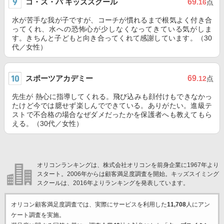
コ・ス・パ キッズスクール
69
.16
点
水が苦手な我が子ですが、コーチが慣れるまで根気よく付き合
ってくれ、水への恐怖心が少しなくなってきている気がしま
す。きちんと子どもと向き合ってくれて感謝しています。（30
代／女性）
スポーツアカデミー
69
.12
点
先生が 熱心に指導してくれる。飛び込みも顔付けもできなかっ
たけど今では臆せず楽しんでできている。ありがたい。進級テ
ストで不合格の場合なぜダメだったかを保護者へも教えてもら
える。（30代／女性）
オリコンランキングは、株式会社オリコンを前身企業に1967年より
スタート。2006年からは顧客満足度調査を開始。キッズスイミング
スクールは、2016年よりランキングを発表しています。
オリコン顧客満足度調査では、実際にサービスを利用した
11,708
人にアン
ケート調査を実施。