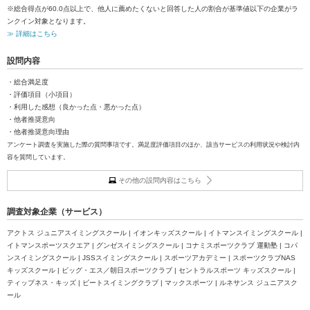
※総合得点が60.0点以上で、他人に薦めたくないと回答した人の割合が基準値以下の企業がラ
ンクイン対象となります。
≫ 詳細はこちら
設問内容
・総合満足度
・評価項目（小項目）
・利用した感想（良かった点・悪かった点）
・他者推奨意向
・他者推奨意向理由
アンケート調査を実施した際の質問事項です。満足度評価項目のほか、該当サービスの利用状況や検討内
容を質問しています。
その他の設問内容はこちら
調査対象企業（サービス）
アクトス ジュニアスイミングスクール | イオンキッズスクール | イトマンスイミングスクール |
イトマンスポーツスクエア | グンゼスイミングスクール | コナミスポーツクラブ 運動塾 | コパ
ンスイミングスクール | JSSスイミングスクール | スポーツアカデミー | スポーツクラブNAS
キッズスクール | ビッグ・エス／朝日スポーツクラブ | セントラルスポーツ キッズスクール |
ティップネス・キッズ | ビートスイミングクラブ | マックスポーツ | ルネサンス ジュニアスク
ール