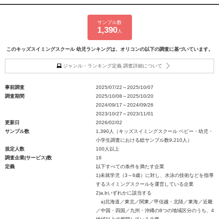
サンプル数
1,390
人
このキッズスイミングスクール 幼児ランキングは、オリコンの以下の調査に基づいています。
ジャンル・ランキング定義 調査詳細について
事前調査
2025/07/22～2025/10/07
調査期間
2025/10/08～2025/10/20
2024/09/17～2024/09/26
2023/10/27～2023/11/01
更新日
2026/02/02
サンプル数
1,390人（キッズスイミングスクール ベビー・幼児・
小学生調査における総サンプル数9,210人）
規定人数
100人以上
調査企業(サービス)数
16
定義
以下すべての条件を満たす企業
1)未就学児（3～6歳）に対し、水泳の技術などを指導
するスイミングスクールを運営している企業
2)a,bいずれかに該当する
a)北海道／東北／関東／甲信越・北陸／東海／近畿
／中国・四国／九州・沖縄の8つの地域区分のうち、4