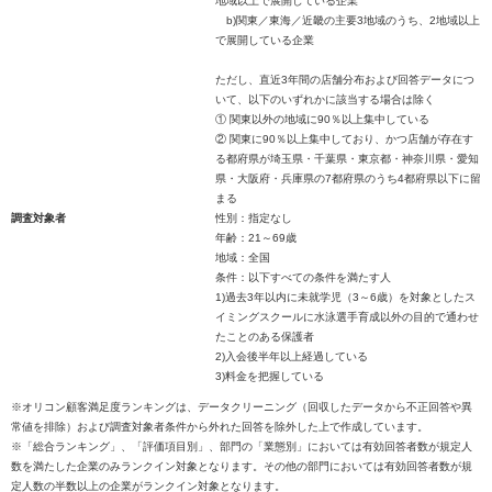
地域以上で展開している企業
b)関東／東海／近畿の主要3地域のうち、2地域以上
で展開している企業
ただし、直近3年間の店舗分布および回答データにつ
いて、以下のいずれかに該当する場合は除く
① 関東以外の地域に90％以上集中している
② 関東に90％以上集中しており、かつ店舗が存在す
る都府県が埼玉県・千葉県・東京都・神奈川県・愛知
県・大阪府・兵庫県の7都府県のうち4都府県以下に留
まる
調査対象者
性別：指定なし
年齢：21～69歳
地域：全国
条件：以下すべての条件を満たす人
1)過去3年以内に未就学児（3～6歳）を対象としたス
イミングスクールに水泳選手育成以外の目的で通わせ
たことのある保護者
2)入会後半年以上経過している
3)料金を把握している
※オリコン顧客満足度ランキングは、データクリーニング（回収したデータから不正回答や異
常値を排除）および調査対象者条件から外れた回答を除外した上で作成しています。
※「総合ランキング」、「評価項目別」、部門の「業態別」においては有効回答者数が規定人
数を満たした企業のみランクイン対象となります。その他の部門においては有効回答者数が規
定人数の半数以上の企業がランクイン対象となります。