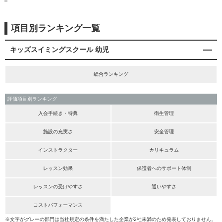
項目別ランキング一覧
キッズスイミングスクール 幼児
総合ランキング
評価項目別ランキング
入会手続き・特典
衛生管理
施設の充実さ
安全管理
インストラクター
カリキュラム
レッスン効果
保護者へのサポート体制
レッスンの受けやすさ
通いやすさ
コストパフォーマンス
※文字がグレーの部門は当社規定の条件を満たした企業が2社未満のため発表しておりません。