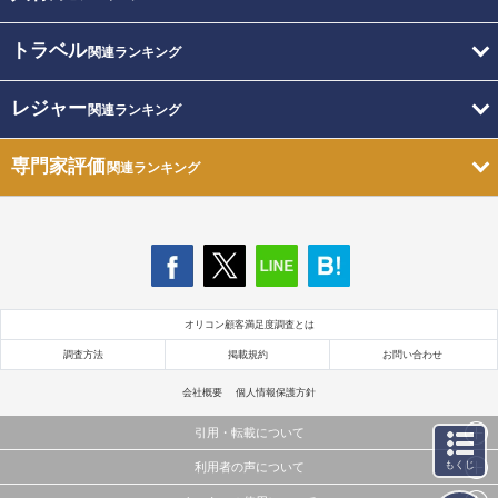
トラベル
関連ランキング
レジャー
関連ランキング
専門家評価
関連ランキング
オリコン顧客満足度調査とは
調査方法
掲載規約
お問い合わせ
会社概要
個人情報保護方針
引用・転載について
もくじ
利用者の声について
当サイトで公開されている情報（文字、写真、イラスト、画像データ等）及びこれらの配置・
編集および構造などについての著作権は株式会社oricon MEに帰属しております。