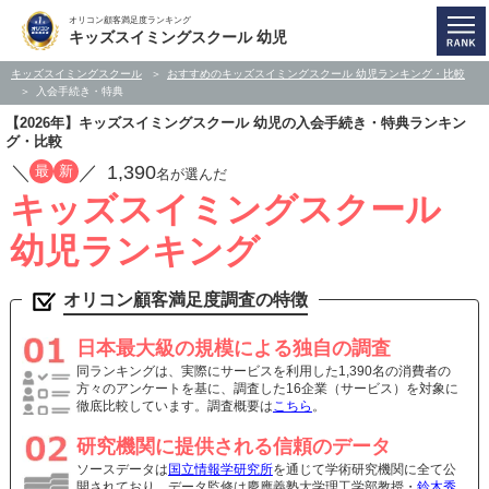
オリコン顧客満足度ランキング
キッズスイミングスクール 幼児
キッズスイミングスクール
おすすめのキッズスイミングスクール 幼児ランキング・比較
入会手続き・特典
【2026年】キッズスイミングスクール 幼児の入会手続き・特典ランキン
グ・比較
／
／
1,390
最
新
名が選んだ
キッズスイミングスクール
幼児ランキング
オリコン顧客満足度調査の特徴
日本最大級の規模による独自の調査
同ランキングは、実際にサービスを利用した1,390名の消費者の
方々のアンケートを基に、調査した16企業（サービス）を対象に
徹底比較しています。調査概要は
こちら
。
研究機関に提供される信頼のデータ
ソースデータは
国立情報学研究所
を通じて学術研究機関に全て公
開されており、データ監修は慶應義塾大学理工学部教授・
鈴木秀