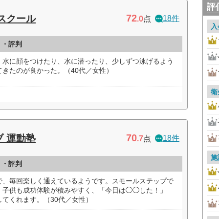
評
72
スクール
18件
.0
点
入
ミ・評判
、水に顔をつけたり、水に潜ったり、少しずつ泳げるよう
きたのが良かった。（40代／女性）
衛
70
 運動塾
18件
.7
点
施
ミ・評判
で、毎回楽しく通えているようです。スモールステップで
、子供も成功体験が積みやすく、「今日は◯◯した！」
てくれます。（30代／女性）