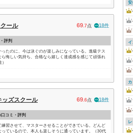
安
69
スクール
18件
.7
点
・評判
イ
かったのに、今は泳ぐのが楽しみになっている。進級テス
なら悔しい気持ち、合格なら嬉しく達成感を感じて頑張れ
性）
カ
69
キッズスクール
18件
.6
点
の口コミ・評判
レ
て練習させて、マスターさせることができている。どんど
なっているので、本人も楽しそうに通っています。（30代