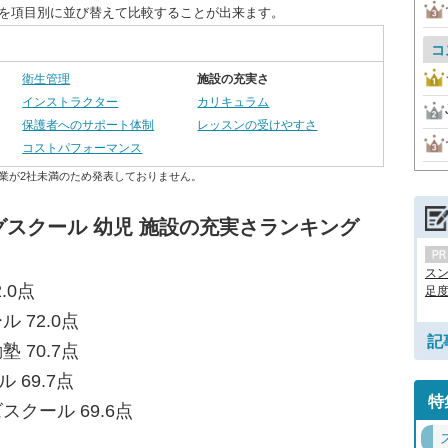
度を項目別に並び替えて比較することが出来ます。
コ
衛生管理
施設の充実さ
インストラクター
カリキュラム
保護者へのサポート体制
レッスンの受けやすさ
コストパフォーマンス
業が2社未満のため発表しておりません。
スクール 幼児 施設の充実さランキング
ス
.0点
足度.
 72.0点
記
 70.7点
 69.7点
特
スクール 69.6点