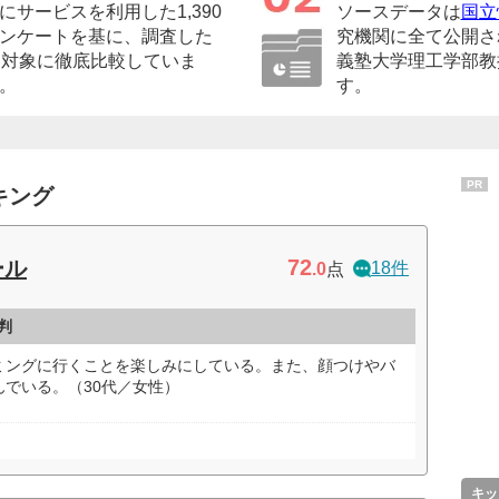
サービスを利用した1,390
ソースデータは
国立
ンケートを基に、調査した
究機関に全て公開さ
を対象に徹底比較していま
義塾大学理工学部教
。
す。
PR
キング
72
ール
18件
.0
点
判
ミングに行くことを楽しみにしている。また、顔つけやバ
でいる。（30代／女性）
キッ