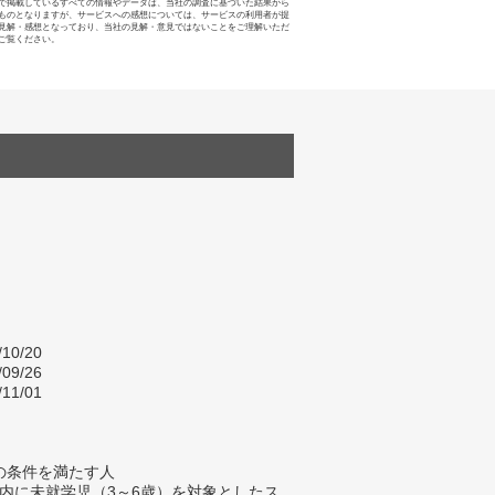
で掲載しているすべての情報やデータは、当社の調査に基づいた結果から
ものとなりますが、サービスへの感想については、サービスの利用者が提
見解・感想となっており、当社の見解・意見ではないことをご理解いただ
ご覧ください。
/10/20
/09/26
/11/01
の条件を満たす人
以内に未就学児（3～6歳）を対象としたス