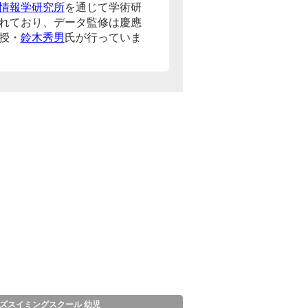
情報学研究所
を通じて学術研
れており、データ監修は慶應
授・
鈴木秀男
氏が行っていま
ズスイミングスクール 幼児