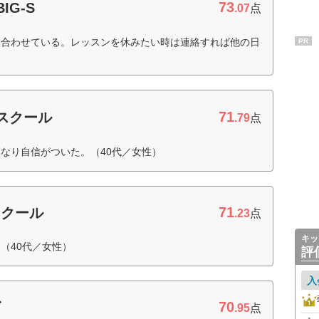
73
IG-S
.07
点
に合わせている。レッスンを休みたい時は連絡すれば他の日
PR
71
スクール
.79
点
なり自信がついた。（40代／女性）
71
スクール
.23
点
キッ
（40代／女性）
評
入
70
ズ
.95
点