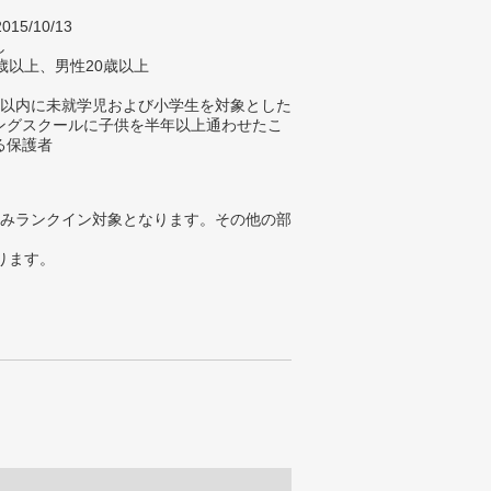
015/10/13
し
歳以上、男性20歳以上
年以内に未就学児および小学生を対象とした
ングスクールに子供を半年以上通わせたこ
る保護者
みランクイン対象となります。その他の部
ります。