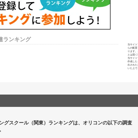
連ランキング
当サイト
らの配置
ります。
とは固く
当サイト
作成した
出された
いた上で
ングスクール（関東）ランキングは、オリコンの以下の調査
。