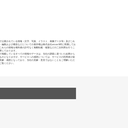
で公開されている情報（文字、写真、イラスト、画像データ等）及びこれ
・編集および構造などについての著作権は株式会社oricon MEに帰属してお
これらの情報を権利者の許可なく無断転載・複製などの二次利用を行うこ
禁じております。
で掲載しているすべての情報やデータは、当社の調査に基づいた結果から
ものとなりますが、サービスへの感想については、サービスの利用者が提
見解・感想となっており、当社の見解・意見ではないことをご理解いただ
ご覧ください。