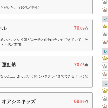
ただいた。（30代／男性）
イ
70
ール
.09
点
、通いたいというほどコーチとの触れ合いができていて、そ
（30代／女性）
レ
70
 運動塾
.05
点
くなった上、あっという間にバタフライまでできるようにな
ス
69
 オアシスキッズ
.89
点