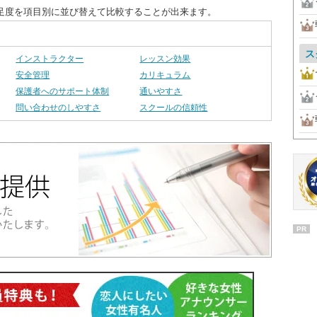
足度を項目別に並び替えて比較することが出来ます。
ス
インストラクター
レッスン効果
安全管理
カリキュラム
保護者へのサポート体制
通いやすさ
問い合わせのしやすさ
スクールの信頼性
PR