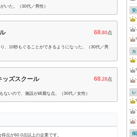
がいた。（30代／男性）
安
68
ル
.80
点
り、10秒もぐることができるようになった。（30代／男
カ
68
 キッズスクール
.28
点
レ
間もないので、施設が綺麗な点。（30代／女性）
保
得点が60.0点以上の企業です。