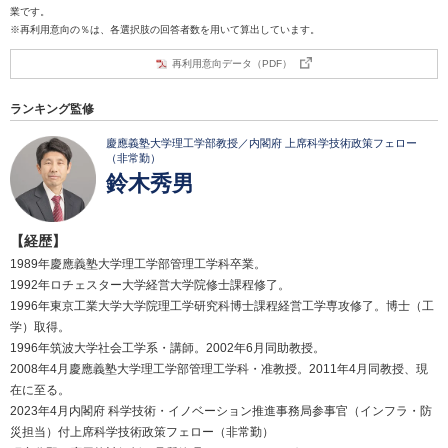
業です。
※再利用意向の％は、各選択肢の回答者数を用いて算出しています。
再利用意向データ（PDF）
ランキング監修
慶應義塾大学理工学部教授／内閣府 上席科学技術政策フェロー
（非常勤）
鈴木秀男
【経歴】
1989年慶應義塾大学理工学部管理工学科卒業。
1992年ロチェスター大学経営大学院修士課程修了。
1996年東京工業大学大学院理工学研究科博士課程経営工学専攻修了。博士（工
学）取得。
1996年筑波大学社会工学系・講師。2002年6月同助教授。
2008年4月慶應義塾大学理工学部管理工学科・准教授。2011年4月同教授、現
在に至る。
2023年4月内閣府 科学技術・イノベーション推進事務局参事官（インフラ・防
災担当）付上席科学技術政策フェロー（非常勤）