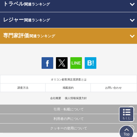
トラベル
関連ランキング
レジャー
関連ランキング
専門家評価
関連ランキング
オリコン顧客満足度調査とは
調査方法
掲載規約
お問い合わせ
会社概要
個人情報保護方針
引用・転載について
もくじ
利用者の声について
当サイトで公開されている情報（文字、写真、イラスト、画像データ等）及びこれらの配置・
編集および構造などについての著作権は株式会社oricon MEに帰属しております。
クッキーの使用について
当サイトに掲載している内容はすべてサービスの利用者が提出された見解・感想です。
これらの情報を権利者の許可なく無断転載・複製などの二次利用を行うことは固く禁じており
Top
弊社が内容について正確性を含め一切保証するものではありません。
ます。