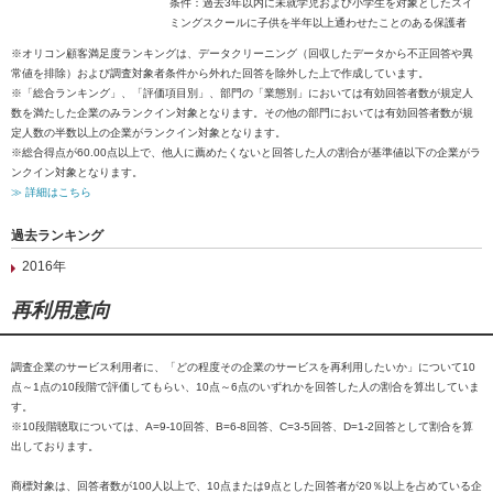
条件：過去3年以内に未就学児および小学生を対象としたスイ
ミングスクールに子供を半年以上通わせたことのある保護者
※オリコン顧客満足度ランキングは、データクリーニング（回収したデータから不正回答や異
常値を排除）および調査対象者条件から外れた回答を除外した上で作成しています。
※「総合ランキング」、「評価項目別」、部門の「業態別」においては有効回答者数が規定人
数を満たした企業のみランクイン対象となります。その他の部門においては有効回答者数が規
定人数の半数以上の企業がランクイン対象となります。
※総合得点が60.00点以上で、他人に薦めたくないと回答した人の割合が基準値以下の企業がラ
ンクイン対象となります。
≫ 詳細はこちら
過去ランキング
2016年
再利用意向
調査企業のサービス利用者に、「どの程度その企業のサービスを再利用したいか」について10
点～1点の10段階で評価してもらい、10点～6点のいずれかを回答した人の割合を算出していま
す。
※10段階聴取については、A=9-10回答、B=6-8回答、C=3-5回答、D=1-2回答として割合を算
出しております。
商標対象は、回答者数が100人以上で、10点または9点とした回答者が20％以上を占めている企