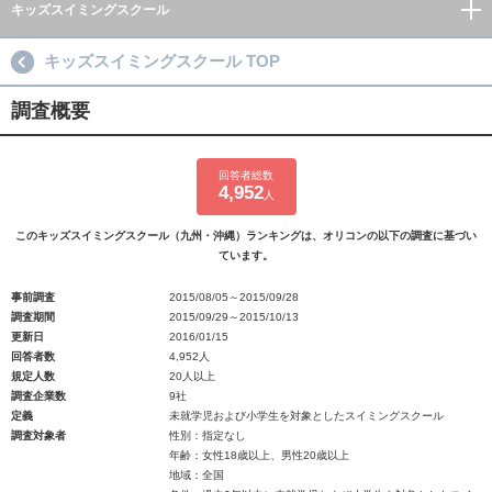
キッズスイミングスクール
キッズスイミングスクール TOP
調査概要
回答者総数
4,952
人
このキッズスイミングスクール（九州・沖縄）ランキングは、オリコンの以下の調査に基づい
ています。
事前調査
2015/08/05～2015/09/28
調査期間
2015/09/29～2015/10/13
更新日
2016/01/15
回答者数
4,952人
規定人数
20人以上
調査企業数
9社
定義
未就学児および小学生を対象としたスイミングスクール
調査対象者
性別：指定なし
年齢：女性18歳以上、男性20歳以上
地域：全国