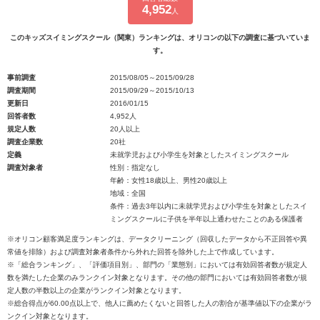
4,952
人
このキッズスイミングスクール（関東）ランキングは、オリコンの以下の調査に基づいていま
す。
事前調査
2015/08/05～2015/09/28
調査期間
2015/09/29～2015/10/13
更新日
2016/01/15
回答者数
4,952人
規定人数
20人以上
調査企業数
20社
定義
未就学児および小学生を対象としたスイミングスクール
調査対象者
性別：指定なし
年齢：女性18歳以上、男性20歳以上
地域：全国
条件：過去3年以内に未就学児および小学生を対象としたスイ
ミングスクールに子供を半年以上通わせたことのある保護者
※オリコン顧客満足度ランキングは、データクリーニング（回収したデータから不正回答や異
常値を排除）および調査対象者条件から外れた回答を除外した上で作成しています。
※「総合ランキング」、「評価項目別」、部門の「業態別」においては有効回答者数が規定人
数を満たした企業のみランクイン対象となります。その他の部門においては有効回答者数が規
定人数の半数以上の企業がランクイン対象となります。
※総合得点が60.00点以上で、他人に薦めたくないと回答した人の割合が基準値以下の企業がラ
ンクイン対象となります。