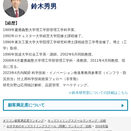
鈴木秀男
【経歴】
1989年慶應義塾大学理工学部管理工学科卒業。
1992年ロチェスター大学経営大学院修士課程修了。
1996年東京工業大学大学院理工学研究科博士課程経営工学専攻修了。博士（工
学）取得。
1996年筑波大学社会工学系・講師。2002年6月同助教授。
2008年4月慶應義塾大学理工学部管理工学科・准教授。2011年4月同教授、現
在に至る。
2023年4月内閣府 科学技術・イノベーション推進事務局参事官（インフラ・防
災担当）付上席科学技術政策フェロー（非常勤）
研究分野は応用統計解析、品質管理、マーケティング。
≫鈴木研究室についての詳細はこちら
顧客満足度について
オリコン顧客満足度ランキング
キッズスイミングスクールランキング・比較
おすすめのキッズスイミングスクール（関東）ランキング・比較
2016年版