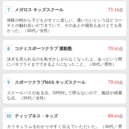
メガロス キッズスクール
71
.18
点
体験の時から子どもがすぐに楽しい、通いたいというほどコー
チとの触れ合いができていて、そのあとの報告もありとても良
かった。（30代／女性）
コナミスポーツクラブ 運動塾
70
.92
点
泳ぎを見られるのを恥ずかしがらなくなった上、あっという間
にバタフライまでできるようになったこと。（30代／男性）
スポーツクラブNAS キッズスクール
70
.59
点
スクールバスがある点。OPENして間もないので、施設が綺麗
な点。（30代／女性）
ティップネス・キッズ
69
.84
点
カリキュラムをわかりやすく伝えていただいた。（30代／男