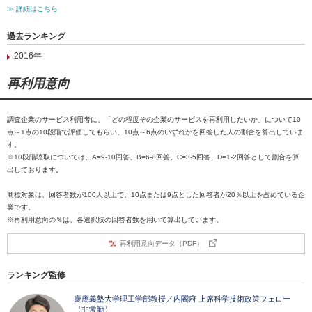
≫ 詳細はこちら
過去ランキング
2016年
再利用意向
調査企業のサービス利用者に、「どの程度その企業のサービスを再利用したいか」について10
点～1点の10段階で評価してもらい、10点～6点のいずれかを回答した人の割合を算出していま
す。
※10段階聴取については、A=9-10回答、B=6-8回答、C=3-5回答、D=1-2回答として割合を算
出しております。
商標対象は、回答者数が100人以上で、10点または9点とした回答者が20％以上を占めている企
業です。
※再利用意向の％は、各選択肢の回答者数を用いて算出しています。
再利用意向データ（PDF）
ランキング監修
慶應義塾大学理工学部教授／内閣府 上席科学技術政策フェロー
（非常勤）