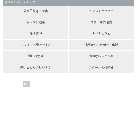
評価項目別ランキング
入会手続き・特典
インストラクター
レッスン効果
スクールの環境
安全管理
カリキュラム
レッスンの受けやすさ
保護者へのサポート体制
通いやすさ
適切なレッスン料
問い合わせのしやすさ
スクールの信頼性
PR