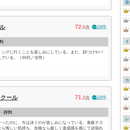
安
72
ル
18件
.5
点
イ
判
ミングに行くことを楽しみにしている。また、顔つけやバ
でいる。（30代／女性）
カ
71
スクール
18件
.2
点
・評判
レ
かったのに、今は泳ぐのが楽しみになっている。進級テス
なら悔しい気持ち、合格なら嬉しく達成感を感じて頑張れ