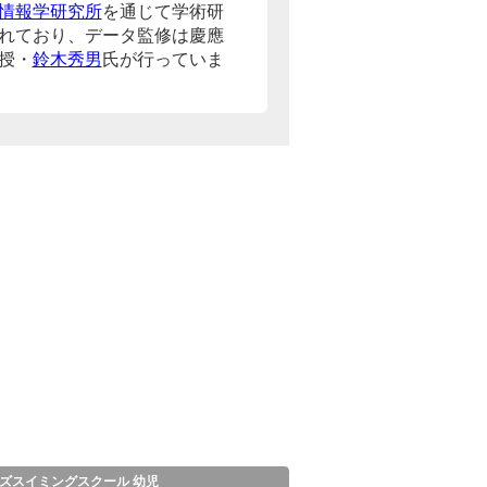
情報学研究所
を通じて学術研
れており、データ監修は慶應
授・
鈴木秀男
氏が行っていま
ズスイミングスクール 幼児