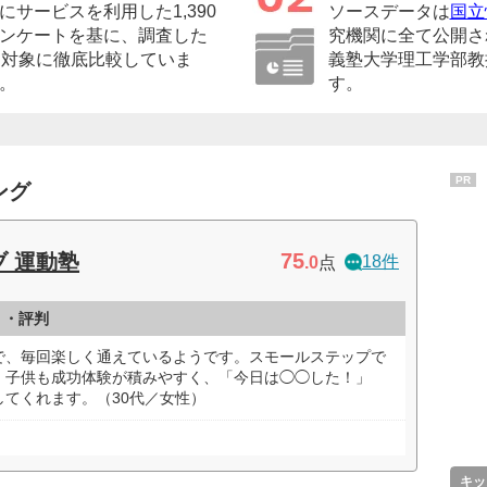
サービスを利用した1,390
ソースデータは
国立
ンケートを基に、調査した
究機関に全て公開さ
を対象に徹底比較していま
義塾大学理工学部教
。
す。
PR
ング
75
 運動塾
18件
.0
点
ミ・評判
で、毎回楽しく通えているようです。スモールステップで
、子供も成功体験が積みやすく、「今日は◯◯した！」
てくれます。（30代／女性）
キッ