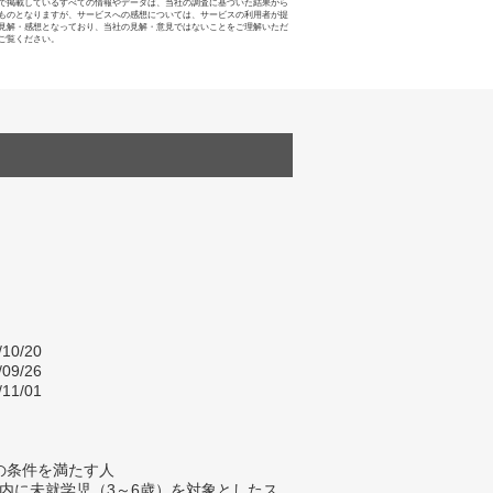
で掲載しているすべての情報やデータは、当社の調査に基づいた結果から
ものとなりますが、サービスへの感想については、サービスの利用者が提
見解・感想となっており、当社の見解・意見ではないことをご理解いただ
ご覧ください。
/10/20
/09/26
/11/01
の条件を満たす人
以内に未就学児（3～6歳）を対象としたス