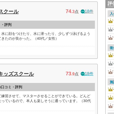
評
74
スクール
18件
.3
点
入
ミ・評判
、水に顔をつけたり、水に潜ったり、少しずつ泳げるよう
きたのが良かった。（40代／女性）
衛
73
キッズスクール
18件
.9
点
施
の口コミ・評判
て練習させて、マスターさせることができている。どんど
なっているので、本人も楽しそうに通っています。（30代