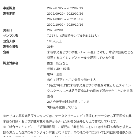
事前調査
2022/07/27～2022/09/19
調査期間
2022/09/20～2022/09/26
2021/09/28～2021/10/06
2020/10/09～2020/10/16
更新日
2023/02/01
サンプル数
7,757人（調査時サンプル数8,621人）
規定人数
100人以上
調査企業数
39社
定義
未就学児および小学生（1～6年生）に対し、水泳の技術などを
指導するスイミングスクールを運営している企業
調査対象者
性別：指定なし
年齢：20～69歳
地域：全国
条件：以下すべての条件を満たす人
1)過去3年以内に未就学児および小学生を対象としたスイミン
グスクールに水泳選手育成以外の目的で通わせたことのある保
護者
2)入会後半年以上経過している
3)料金を把握している
※オリコン顧客満足度ランキングは、データクリーニング（回収したデータから不正回答や異
常値を排除）および調査対象者条件から外れた回答を除外した上で作成しています。
※「総合ランキング」、「評価項目別」、部門の「業態別」においては有効回答者数が規定人
数を満たした企業のみランクイン対象となります。その他の部門においては有効回答者数が規