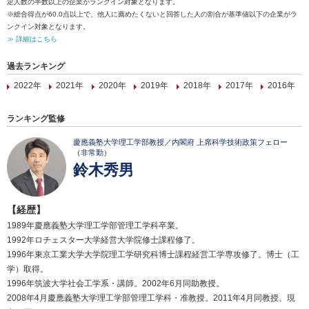
定人数の半数以上の企業がランクイン対象となります。
※総合得点が60.0点以上で、他人に薦めたくないと回答した人の割合が基準値以下の企業がラ
ンクイン対象となります。
≫ 詳細はこちら
過去ランキング
2022年
2021年
2020年
2019年
2018年
2017年
2016年
ランキング監修
慶應義塾大学理工学部教授／内閣府 上席科学技術政策フェロー
（非常勤）
鈴木秀男
【経歴】
1989年慶應義塾大学理工学部管理工学科卒業。
1992年ロチェスター大学経営大学院修士課程修了。
1996年東京工業大学大学院理工学研究科博士課程経営工学専攻修了。博士（工
学）取得。
1996年筑波大学社会工学系・講師。2002年6月同助教授。
2008年4月慶應義塾大学理工学部管理工学科・准教授。2011年4月同教授、現