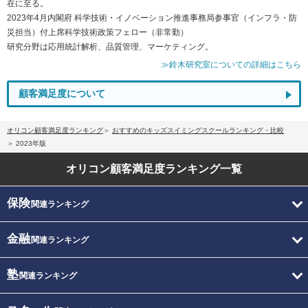
在に至る。
2023年4月内閣府 科学技術・イノベーション推進事務局参事官（インフラ・防
災担当）付上席科学技術政策フェロー（非常勤）
研究分野は応用統計解析、品質管理、マーケティング。
≫鈴木研究室についての詳細はこちら
顧客満足度について
オリコン顧客満足度ランキング
おすすめのキッズスイミングスクールランキング・比較
2023年版
オリコン顧客満足度
ランキング一覧
保険
関連ランキング
金融
関連ランキング
塾
関連ランキング