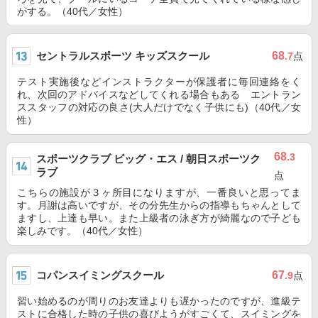
がする。（40代／女性）
セントラルスポーツ キッズスクール
68
.7
点
テスト実施後などインストラクターが保護者に毎回連絡をく
れ、次回のアドバイスなどしてくれる場合もある エントラン
ススタッフの対応の良さ(大人だけでなく子供にも)（40代／女
性）
68
.3
スポーツクラブ ビッグ・エス / 朝日スポーツク
ラブ
点
こちらの施設が３ヶ所目になりますが、一番良いと思ってま
す。月謝は高いですが、その分先生からの指導もちゃんとして
ますし、上達も早い。また上級者の泳ぎ方が綺麗なので子ども
楽しみです。（40代／女性）
コパンスイミングスクール
67
.9
点
習い始めるのが周りのお友達よりも遅かったのですが、進級テ
ストに合格した時の子供の喜びようがすごくて、スイミングを