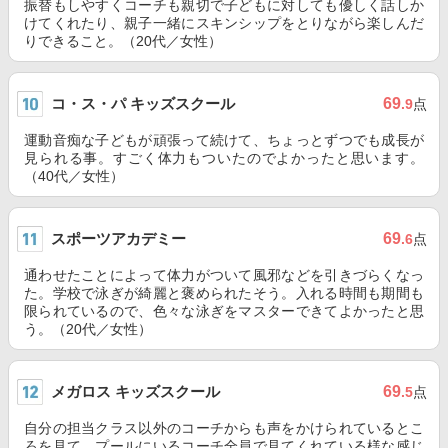
振替もしやすくコーチも親切で子どもに対しても優しく話しか
けてくれたり、親子一緒にスキンシップをとりながら楽しんだ
りできること。（20代／女性）
コ・ス・パ キッズスクール
69
.9
点
運動音痴な子どもが頑張って続けて、ちょっとずつでも成長が
見られる事。すごく体力もついたのでよかったと思います。
（40代／女性）
スポーツアカデミー
69
.6
点
通わせたことによって体力がついて風邪などを引きづらくなっ
た。学校で泳ぎが綺麗と褒められたそう。入れる時間も期間も
限られているので、色々な泳ぎをマスターできてよかったと思
う。（20代／女性）
メガロス キッズスクール
69
.5
点
自分の担当クラス以外のコーチからも声をかけられているとこ
ろを見て、プールにいるコーチ全員で見てくれている様な感じ