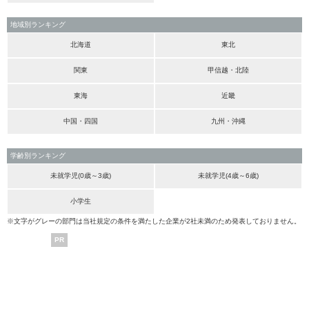
地域別ランキング
北海道
東北
関東
甲信越・北陸
東海
近畿
中国・四国
九州・沖縄
学齢別ランキング
未就学児(0歳～3歳)
未就学児(4歳～6歳)
小学生
※文字がグレーの部門は当社規定の条件を満たした企業が2社未満のため発表しておりません。
PR