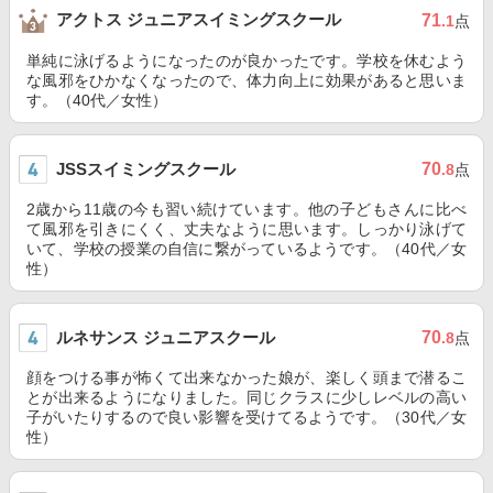
アクトス ジュニアスイミングスクール
71
.1
点
単純に泳げるようになったのが良かったです。学校を休むよう
な風邪をひかなくなったので、体力向上に効果があると思いま
す。（40代／女性）
JSSスイミングスクール
70
.8
点
2歳から11歳の今も習い続けています。他の子どもさんに比べ
て風邪を引きにくく、丈夫なように思います。しっかり泳げて
いて、学校の授業の自信に繋がっているようです。（40代／女
性）
ルネサンス ジュニアスクール
70
.8
点
顔をつける事が怖くて出来なかった娘が、楽しく頭まで潜るこ
とが出来るようになりました。同じクラスに少しレベルの高い
子がいたりするので良い影響を受けてるようです。（30代／女
性）