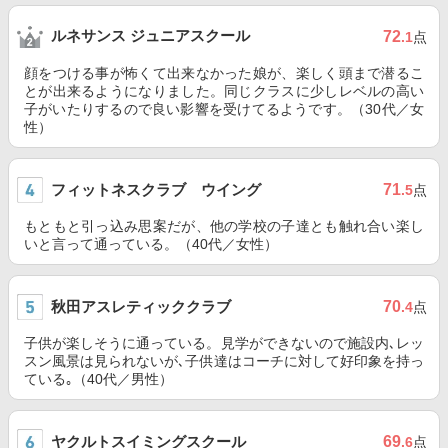
ルネサンス ジュニアスクール
72
.1
点
顔をつける事が怖くて出来なかった娘が、楽しく頭まで潜るこ
とが出来るようになりました。同じクラスに少しレベルの高い
子がいたりするので良い影響を受けてるようです。（30代／女
性）
フィットネスクラブ ウイング
71
.5
点
もともと引っ込み思案だが、他の学校の子達とも触れ合い楽し
いと言って通っている。（40代／女性）
秋田アスレティッククラブ
70
.4
点
子供が楽しそうに通っている。見学ができないので施設内､レッ
スン風景は見られないが､子供達はコーチに対して好印象を持っ
ている｡（40代／男性）
ヤクルトスイミングスクール
69
.6
点