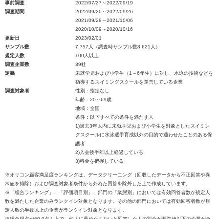
事前調査
2022/07/27～2022/09/19
調査期間
2022/09/20～2022/09/26
2021/09/28～2021/10/06
2020/10/09～2020/10/16
更新日
2023/02/01
サンプル数
7,757人（調査時サンプル数8,621人）
規定人数
100人以上
調査企業数
39社
定義
未就学児および小学生（1～6年生）に対し、水泳の技術などを
指導するスイミングスクールを運営している企業
調査対象者
性別：指定なし
年齢：20～69歳
地域：全国
条件：以下すべての条件を満たす人
1)過去3年以内に未就学児および小学生を対象としたスイミン
グスクールに水泳選手育成以外の目的で通わせたことのある保
護者
2)入会後半年以上経過している
3)料金を把握している
※オリコン顧客満足度ランキングは、データクリーニング（回収したデータから不正回答や異
常値を排除）および調査対象者条件から外れた回答を除外した上で作成しています。
※「総合ランキング」、「評価項目別」、部門の「業態別」においては有効回答者数が規定人
数を満たした企業のみランクイン対象となります。その他の部門においては有効回答者数が規
定人数の半数以上の企業がランクイン対象となります。
※総合得点が60.0点以上で、他人に薦めたくないと回答した人の割合が基準値以下の企業がラ