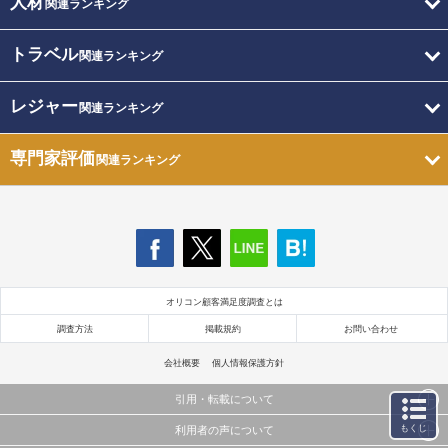
人材
関連ランキング
トラベル
関連ランキング
レジャー
関連ランキング
専門家評価
関連ランキング
オリコン顧客満足度調査とは
調査方法
掲載規約
お問い合わせ
会社概要
個人情報保護方針
引用・転載について
もくじ
利用者の声について
当サイトで公開されている情報（文字、写真、イラスト、画像データ等）及びこれらの配置・