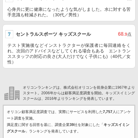
心身共に更に健康になったような気がしました。水に対する苦
手意識も軽減された。（30代／男性）
セントラルスポーツ キッズスクール
68
.9
点
テスト実施後などインストラクターが保護者に毎回連絡をく
れ、次回のアドバイスなどしてくれる場合もある エントラン
ススタッフの対応の良さ(大人だけでなく子供にも)（40代／女
性）
オリコンランキングは、株式会社オリコンを前身企業に1967年より
スタート。2006年からは顧客満足度調査を開始。キッズスイミング
スクールは、2016年よりランキングを発表しています。
オリコン顧客満足度調査では、実際にサービスを利用した
7,757
人にアンケ
ート調査を実施。
満足度に関する回答を基に、調査企業
39
社を対象にした「
キッズスイミン
グスクール
」ランキングを発表しています。