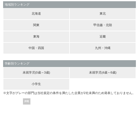
地域別ランキング
北海道
東北
関東
甲信越・北陸
東海
近畿
中国・四国
九州・沖縄
学齢別ランキング
未就学児(0歳～3歳)
未就学児(4歳～6歳)
小学生
※文字がグレーの部門は当社規定の条件を満たした企業が2社未満のため発表しておりません。
PR