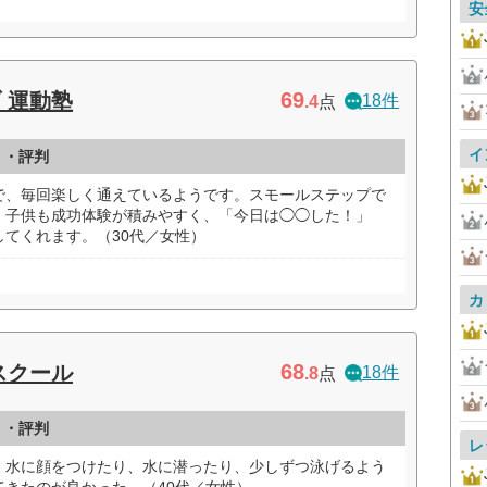
安
69
 運動塾
18件
.4
点
イ
ミ・評判
で、毎回楽しく通えているようです。スモールステップで
、子供も成功体験が積みやすく、「今日は◯◯した！」
てくれます。（30代／女性）
カ
68
スクール
18件
.8
点
ミ・評判
レ
、水に顔をつけたり、水に潜ったり、少しずつ泳げるよう