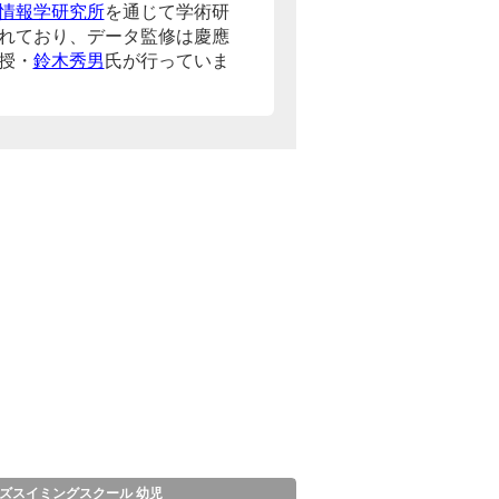
情報学研究所
を通じて学術研
れており、データ監修は慶應
授・
鈴木秀男
氏が行っていま
ズスイミングスクール 幼児