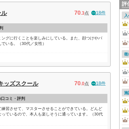
評
70
ール
18件
.3
点
入
判
ミングに行くことを楽しみにしている。また、顔つけやバ
でいる。（30代／女性）
衛
70
キッズスクール
18件
.0
点
施
の口コミ・評判
て練習させて、マスターさせることができている。どんど
なっているので、本人も楽しそうに通っています。（30代