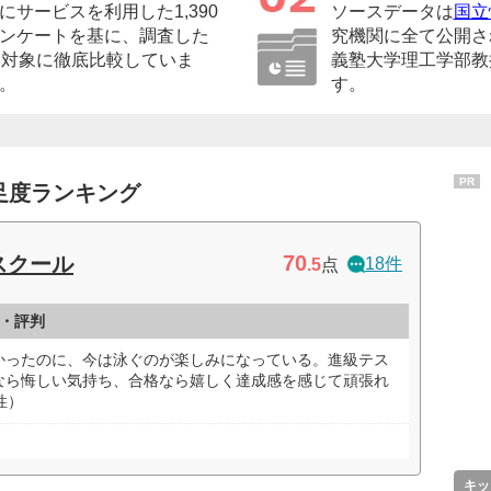
サービスを利用した1,390
ソースデータは
国立
ンケートを基に、調査した
究機関に全て公開さ
を対象に徹底比較していま
義塾大学理工学部教
。
す。
PR
足度ランキング
70
スクール
18件
.5
点
・評判
かったのに、今は泳ぐのが楽しみになっている。進級テス
なら悔しい気持ち、合格なら嬉しく達成感を感じて頑張れ
性）
キッ