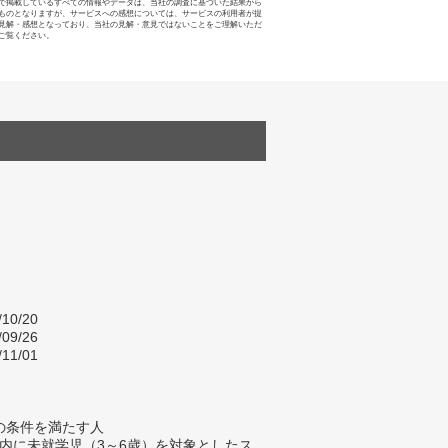
で掲載しているすべての情報やデータは、当社の調査に基づいた結果から
ものとなりますが、サービスへの感想については、サービスの利用者が提
見解・感想となっており、当社の見解・意見ではないことをご理解いただ
ご覧ください。
/10/20
/09/26
/11/01
の条件を満たす人
以内に未就学児（3～6歳）を対象としたス