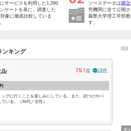
サービスを利用した1,390
ソースデータは
国立
ンケートを基に、調査した
究機関に全て公開さ
を対象に徹底比較していま
義塾大学理工学部教
。
す。
PR
ランキング
75
ール
18件
.7
点
判
ミングに行くことを楽しみにしている。また、顔つけやバ
でいる。（30代／女性）
キッ