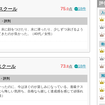
評
75
スクール
18件
.0
点
入
ミ・評判
、水に顔をつけたり、水に潜ったり、少しずつ泳げるよう
きたのが良かった。（40代／女性）
衛
73
スクール
18件
.8
点
施
・評判
かったのに、今は泳ぐのが楽しみになっている。進級テス
なら悔しい気持ち、合格なら嬉しく達成感を感じて頑張れ
性）