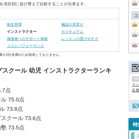
度を項目別に並び替えて比較することが出来ます。
コ
衛生管理
施設の充実さ
インストラクター
カリキュラム
保護者へのサポート体制
レッスンの受けやすさ
コストパフォーマンス
業が2社未満のため発表しておりません。
スクール 幼児 インストラクターランキ
ス
.7点
足度.
 75.0点
記
 73.8点
スクール 73.6点
特
 73.5点