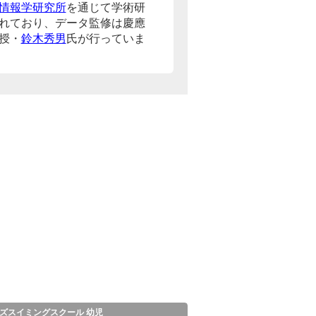
情報学研究所
を通じて学術研
れており、データ監修は慶應
授・
鈴木秀男
氏が行っていま
ズスイミングスクール 幼児