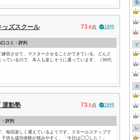
安
73
キッズスクール
18件
.6
点
の口コミ・評判
イ
て練習させて、マスターさせることができている。どんど
なっているので、本人も楽しそうに通っています。（30代
カ
73
 運動塾
18件
.5
点
ミ・評判
レ
で、毎回楽しく通えているようです。スモールステップで
、子供も成功体験が積みやすく、「今日は◯◯した！」