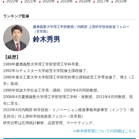
2022年
2021年
2020年
2019年
2018年
2017年
2015年
ランキング監修
慶應義塾大学理工学部教授／内閣府 上席科学技術政策フェロー
（非常勤）
鈴木秀男
【経歴】
1989年慶應義塾大学理工学部管理工学科卒業。
1992年ロチェスター大学経営大学院修士課程修了。
1996年東京工業大学大学院理工学研究科博士課程経営工学専攻修了。博士（工
学）取得。
1996年筑波大学社会工学系・講師。2002年6月同助教授。
2008年4月慶應義塾大学理工学部管理工学科・准教授。2011年4月同教授、現
在に至る。
2023年4月内閣府 科学技術・イノベーション推進事務局参事官（インフラ・防
災担当）付上席科学技術政策フェロー（非常勤）
研究分野は応用統計解析、品質管理、マーケティング。
≫鈴木研究室についての詳細はこちら