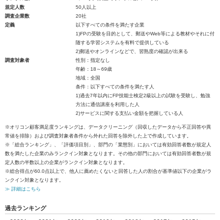
規定人数
50人以上
調査企業数
20社
定義
以下すべての条件を満たす企業
1)FPの受験を目的として、郵送やWeb等による教材やそれに付
随する学習システムを有料で提供している
2)郵送やオンラインなどで、習熟度の確認が出来る
調査対象者
性別：指定なし
年齢：18～69歳
地域：全国
条件：以下すべての条件を満たす人
1)過去7年以内にFP技能士検定2級以上の試験を受験し、勉強
方法に通信講座を利用した人
2)サービスに関する支払い金額を把握している人
※オリコン顧客満足度ランキングは、データクリーニング（回収したデータから不正回答や異
常値を排除）および調査対象者条件から外れた回答を除外した上で作成しています。
※「総合ランキング」、「評価項目別」、部門の「業態別」においては有効回答者数が規定人
数を満たした企業のみランクイン対象となります。その他の部門においては有効回答者数が規
定人数の半数以上の企業がランクイン対象となります。
※総合得点が60.0点以上で、他人に薦めたくないと回答した人の割合が基準値以下の企業がラ
ンクイン対象となります。
≫ 詳細はこちら
過去ランキング