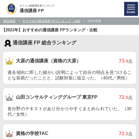
オリコン顧客満足度ランキング
通信講座 FP
通信講座
おすすめの通信講座 FPランキング・比較
2021年版
【2021年】おすすめの通信講座 FPランキング・比較
通信講座 FP 総合ランキング
大原の通信講座（資格の大原）
73
.4
点
過去傾向に即した細かい説明によって自分の弱点を見つけるこ
とな容易だったことと、試験対策に役立った。（40代／男性）
山田コンサルティンググループ 東京FP
72
.5
点
各分野のテキストがあり分かりやすくまとめられていた。（30
代／女性）
資格の学校TAC
72
.3
点