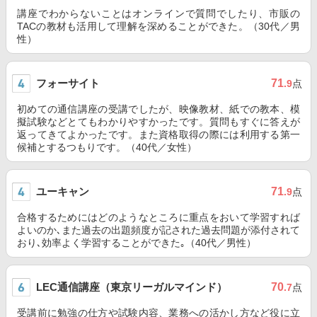
講座でわからないことはオンラインで質問でしたり、市販の
TACの教材も活用して理解を深めることができた。（30代／男
性）
フォーサイト
71
.9
点
初めての通信講座の受講でしたが、映像教材、紙での教本、模
擬試験などとてもわかりやすかったです。質問もすぐに答えが
返ってきてよかったです。また資格取得の際には利用する第一
候補とするつもりです。（40代／女性）
ユーキャン
71
.9
点
合格するためにはどのようなところに重点をおいて学習すれば
よいのか､また過去の出題頻度が記された過去問題が添付されて
おり､効率よく学習することができた｡（40代／男性）
LEC通信講座（東京リーガルマインド）
70
.7
点
受講前に勉強の仕方や試験内容、業務への活かし方など役に立