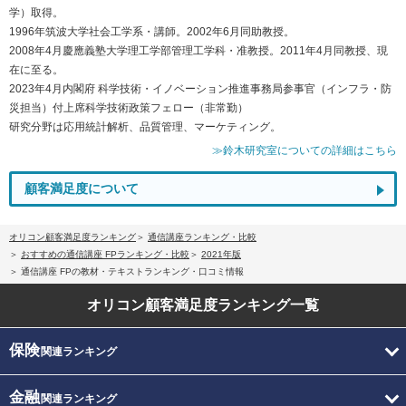
学）取得。
1996年筑波大学社会工学系・講師。2002年6月同助教授。
2008年4月慶應義塾大学理工学部管理工学科・准教授。2011年4月同教授、現
在に至る。
2023年4月内閣府 科学技術・イノベーション推進事務局参事官（インフラ・防
災担当）付上席科学技術政策フェロー（非常勤）
研究分野は応用統計解析、品質管理、マーケティング。
≫鈴木研究室についての詳細はこちら
顧客満足度について
オリコン顧客満足度ランキング
通信講座ランキング・比較
おすすめの通信講座 FPランキング・比較
2021年版
通信講座 FPの教材・テキストランキング・口コミ情報
オリコン顧客満足度
ランキング一覧
保険
関連ランキング
金融
関連ランキング