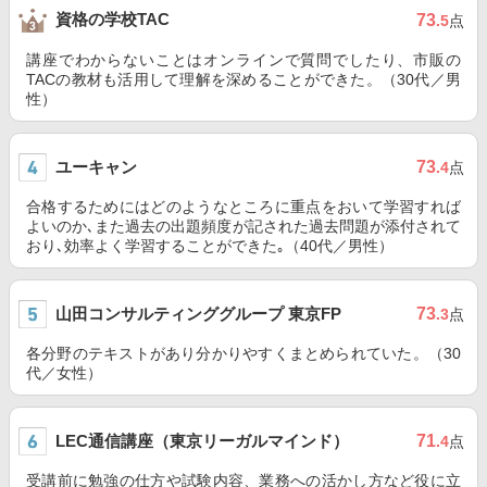
資格の学校TAC
73
.5
点
講座でわからないことはオンラインで質問でしたり、市販の
TACの教材も活用して理解を深めることができた。（30代／男
性）
ユーキャン
73
.4
点
合格するためにはどのようなところに重点をおいて学習すれば
よいのか､また過去の出題頻度が記された過去問題が添付されて
おり､効率よく学習することができた｡（40代／男性）
山田コンサルティンググループ 東京FP
73
.3
点
各分野のテキストがあり分かりやすくまとめられていた。（30
代／女性）
LEC通信講座（東京リーガルマインド）
71
.4
点
受講前に勉強の仕方や試験内容、業務への活かし方など役に立