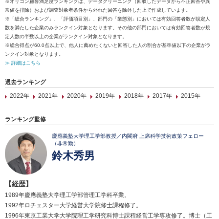
※オリコン顧客満足度ランキングは、データクリーニング（回収したデータから不正回答や異
常値を排除）および調査対象者条件から外れた回答を除外した上で作成しています。
※「総合ランキング」、「評価項目別」、部門の「業態別」においては有効回答者数が規定人
数を満たした企業のみランクイン対象となります。その他の部門においては有効回答者数が規
定人数の半数以上の企業がランクイン対象となります。
※総合得点が60.0点以上で、他人に薦めたくないと回答した人の割合が基準値以下の企業がラ
ンクイン対象となります。
≫ 詳細はこちら
過去ランキング
2022年
2021年
2020年
2019年
2018年
2017年
2015年
ランキング監修
慶應義塾大学理工学部教授／内閣府 上席科学技術政策フェロー
（非常勤）
鈴木秀男
【経歴】
1989年慶應義塾大学理工学部管理工学科卒業。
1992年ロチェスター大学経営大学院修士課程修了。
1996年東京工業大学大学院理工学研究科博士課程経営工学専攻修了。博士（工