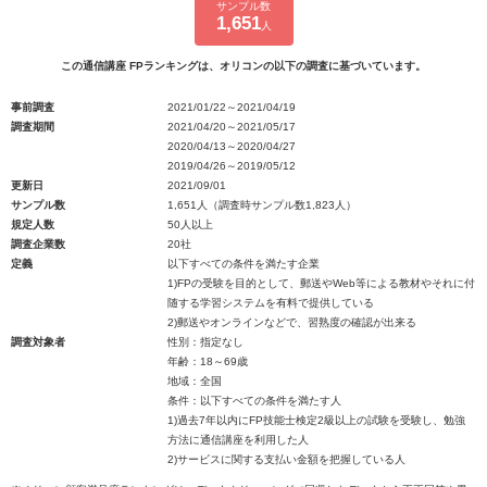
サンプル数
1,651
人
この通信講座 FPランキングは、オリコンの以下の調査に基づいています。
事前調査
2021/01/22～2021/04/19
調査期間
2021/04/20～2021/05/17
2020/04/13～2020/04/27
2019/04/26～2019/05/12
更新日
2021/09/01
サンプル数
1,651人（調査時サンプル数1,823人）
規定人数
50人以上
調査企業数
20社
定義
以下すべての条件を満たす企業
1)FPの受験を目的として、郵送やWeb等による教材やそれに付
随する学習システムを有料で提供している
2)郵送やオンラインなどで、習熟度の確認が出来る
調査対象者
性別：指定なし
年齢：18～69歳
地域：全国
条件：以下すべての条件を満たす人
1)過去7年以内にFP技能士検定2級以上の試験を受験し、勉強
方法に通信講座を利用した人
2)サービスに関する支払い金額を把握している人