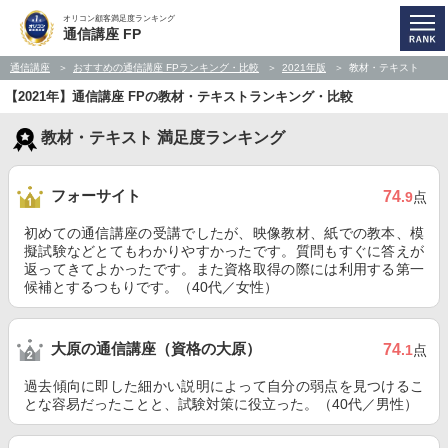
オリコン顧客満足度ランキング
通信講座 FP
通信講座
おすすめの通信講座 FPランキング・比較
2021年版
教材・テキスト
【2021年】通信講座 FPの教材・テキストランキング・比較
教材・テキスト 満足度ランキング
フォーサイト
74
.9
点
初めての通信講座の受講でしたが、映像教材、紙での教本、模
擬試験などとてもわかりやすかったです。質問もすぐに答えが
返ってきてよかったです。また資格取得の際には利用する第一
候補とするつもりです。（40代／女性）
大原の通信講座（資格の大原）
74
.1
点
過去傾向に即した細かい説明によって自分の弱点を見つけるこ
とな容易だったことと、試験対策に役立った。（40代／男性）