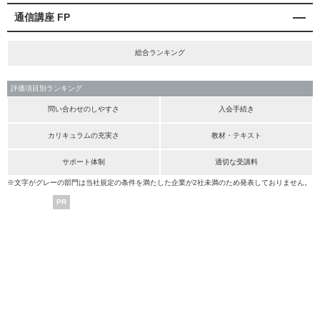
通信講座 FP
総合ランキング
評価項目別ランキング
問い合わせのしやすさ
入会手続き
カリキュラムの充実さ
教材・テキスト
サポート体制
適切な受講料
※文字がグレーの部門は当社規定の条件を満たした企業が2社未満のため発表しておりません。
PR