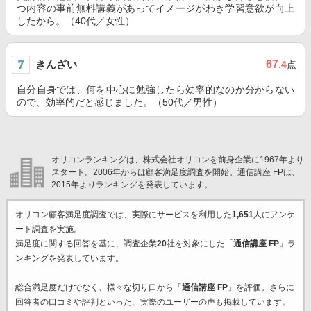
つ内容の事前無料講義があってイメージがわき学習意欲が向上
したから。（40代／女性）
きんざい
67
.4
点
自分自身では、何を中心に勉強したら効率的なのか分からない
ので、効率的だと感じました。（50代／男性）
オリコンランキングは、株式会社オリコンを前身企業に1967年より
スタート。2006年からは顧客満足度調査を開始。通信講座 FPは、
2015年よりランキングを発表しています。
オリコン顧客満足度調査では、実際にサービスを利用した
1,651
人にアンケ
ート調査を実施。
満足度に関する回答を基に、調査企業
20
社を対象にした「
通信講座 FP
」ラ
ンキングを発表しています。
総合満足度だけでなく、様々な切り口から「
通信講座 FP
」を評価。さらに
回答者の口コミや評判といった、実際のユーザーの声も掲載しています。