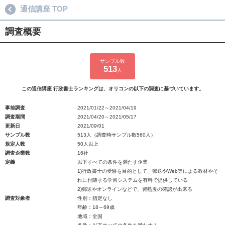
通信講座 TOP
調査概要
サンプル数
513
人
この通信講座 行政書士ランキングは、オリコンの以下の調査に基づいています。
事前調査
2021/01/22～2021/04/19
調査期間
2021/04/20～2021/05/17
更新日
2021/09/01
サンプル数
513人（調査時サンプル数560人）
規定人数
50人以上
調査企業数
16社
定義
以下すべての条件を満たす企業
1)行政書士の受験を目的として、郵送やWeb等による教材やそ
れに付随する学習システムを有料で提供している
2)郵送やオンラインなどで、習熟度の確認が出来る
調査対象者
性別：指定なし
年齢：18～69歳
地域：全国