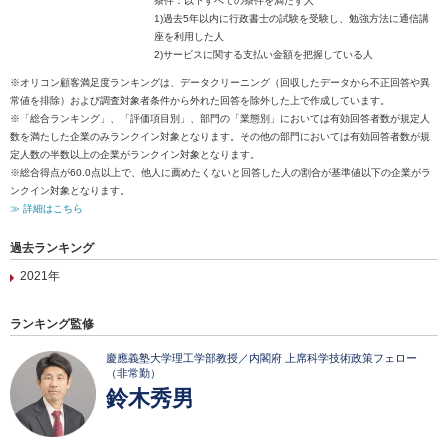
条件：以下すべての条件を満たす人
1)過去5年以内に行政書士の試験を受験し、勉強方法に通信講
座を利用した人
2)サービスに関する支払い金額を把握している人
※オリコン顧客満足度ランキングは、データクリーニング（回収したデータから不正回答や異
常値を排除）および調査対象者条件から外れた回答を除外した上で作成しています。
※「総合ランキング」、「評価項目別」、部門の「業態別」においては有効回答者数が規定人
数を満たした企業のみランクイン対象となります。その他の部門においては有効回答者数が規
定人数の半数以上の企業がランクイン対象となります。
※総合得点が60.0点以上で、他人に薦めたくないと回答した人の割合が基準値以下の企業がラ
ンクイン対象となります。
≫ 詳細はこちら
過去ランキング
2021年
ランキング監修
慶應義塾大学理工学部教授／内閣府 上席科学技術政策フェロー
（非常勤）
鈴木秀男