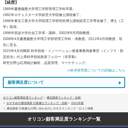
【経歴】
1989年慶應義塾大学理工学部管理工学科卒業。
1992年ロチェスター大学経営大学院修士課程修了。
1996年東京工業大学大学院理工学研究科博士課程経営工学専攻修了。博士（工
学）取得。
1996年筑波大学社会工学系・講師。2002年6月同助教授。
2008年4月慶應義塾大学理工学部管理工学科・准教授。2011年4月同教授、現
在に至る。
2023年4月内閣府 科学技術・イノベーション推進事務局参事官（インフラ・防
災担当）付上席科学技術政策フェロー（非常勤）
研究分野は応用統計解析、品質管理、マーケティング。
≫鈴木研究室についての詳細はこちら
顧客満足度について
オリコン顧客満足度ランキング
通信講座ランキング・比較
おすすめの通信講座 行政書士ランキング・比較
2021年版
通信講座 行政書士の問い合わせのしやすさランキング・口コミ情報
オリコン顧客満足度
ランキング一覧