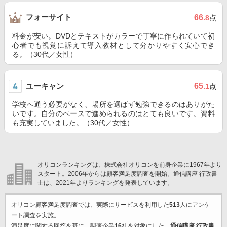
フォーサイト
66
.8
点
料金が安い。DVDとテキストがカラーで丁寧に作られていて初
心者でも視覚に訴えて導入教材として分かりやすく安心でき
る。（30代／女性）
ユーキャン
65
.1
点
学校へ通う必要がなく、場所を選ばず勉強できるのはありがた
いです。自分のペースで進められるのはとても良いです。資料
も充実していました。（30代／女性）
オリコンランキングは、株式会社オリコンを前身企業に1967年より
スタート。2006年からは顧客満足度調査を開始。通信講座 行政書
士は、2021年よりランキングを発表しています。
オリコン顧客満足度調査では、実際にサービスを利用した
513
人にアンケ
ート調査を実施。
満足度に関する回答を基に、調査企業
16
社を対象にした「
通信講座 行政書