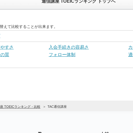
通信講座 TOEICランキング トップへ
並び替えて比較することが出来ます。
グ
しやすさ
入会手続きの容易さ
カ
トの質
フォロー体制
適
 TOEICランキング・比較
TAC通信講座