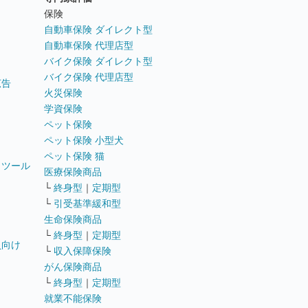
ト
保険
自動車保険 ダイレクト型
自動車保険 代理店型
バイク保険 ダイレクト型
バイク保険 代理店型
広告
火災保険
学資保険
ペット保険
ペット保険 小型犬
ペット保険 猫
トツール
医療保険商品
└
終身型
｜
定期型
└
引受基準緩和型
生命保険商品
└
終身型
｜
定期型
員向け
└
収入保障保険
がん保険商品
└
終身型
｜
定期型
就業不能保険