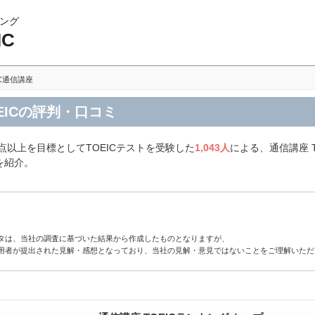
ング
IC
AC通信講座
OEICの評判・口コミ
点以上を目標としてTOEICテストを受験した
1,043人
による、通信講座 T
を紹介。
タは、当社の調査に基づいた結果から作成したものとなりますが、
用者が提出された見解・感想となっており、当社の見解・意見ではないことをご理解いただ