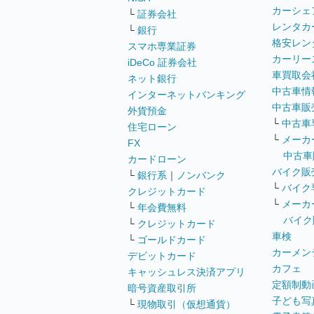
カーシェ
└
証券会社
レンタカ
└
銀行
格安レン
スマホ専業証券
カーリー
iDeCo 証券会社
車買取会
ネット銀行
中古車情
インターネットバンキング
中古車販
外貨預金
└
中古車
住宅ローン
└
メーカ
FX
中古車
カードローン
バイク販
└
銀行系
｜
ノンバンク
└
バイク
クレジットカード
└
メーカ
└
年会費無料
バイク
└
クレジットカード
車検
└
ゴールドカード
カーメン
デビットカード
カフェ
キャッシュレス決済アプリ
定額制動
暗号資産取引所
子ども写
└
現物取引（仮想通貨）