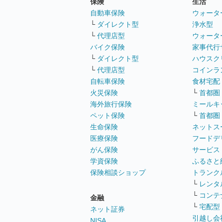
保険
生活
自動車保険
ウォータ
└
ダイレクト型
浄水型
└
代理店型
ウォータ
バイク保険
家事代行
└
ダイレクト型
ハウスク
└
代理店型
コインラ
自転車保険
食材宅配
火災保険
└
首都圏
海外旅行保険
ミールキ
ペット保険
└
首都圏
生命保険
ネットス
医療保険
フードデ
がん保険
サービス
学資保険
ふるさと
保険相談ショップ
トランク
└
レンタ
└
コンテ
金融
└
宅配型
ネット証券
引越し会
NISA