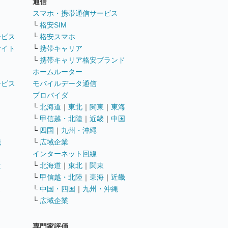
通信
ト
スマホ・携帯通信サービス
└
格安SIM
ービス
└
格安スマホ
サイト
└
携帯キャリア
└
携帯キャリア格安ブランド
ホームルーター
ービス
モバイルデータ通信
ト
プロバイダ
└
北海道
｜
東北
｜
関東
｜
東海
└
甲信越・北陸
｜
近畿
｜
中国
└
四国
｜
九州・沖縄
職
└
広域企業
インターネット回線
遣
└
北海道
｜
東北
｜
関東
└
甲信越・北陸
｜
東海
｜
近畿
ス
└
中国・四国
｜
九州・沖縄
└
広域企業
専門家評価