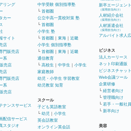
アリング
中学受験 個別指導塾
新卒エージェン
（採用担当向け）
ー
└
首都圏
人材紹介会社
タカー
公立中高一貫校対策 塾
（採用担当向け）
ス
└
首都圏
人材派遣会社
（採用担当向け）
社
小学生 塾
アルバイト求人
報サイト
└
首都圏
｜
東海
｜
近畿
売店
小学生 個別指導塾
ビジネス
専門販売店
└
首都圏
｜
東海
｜
近畿
法人カーリース
ー系
通信教育
ネット印刷通販
販売店
└
高校生
｜
中学生
｜
小学生
ビジネスチャッ
売店
家庭教師
Web会議ツール
専門販売店
幼児・小学生 学習教室
企業研修
ー系
幼児教室 知育
└
経営者向け
販売店
└
管理職向け
スクール
└
若手・一般社
テナンスサービス
子ども英語教室
└
新卒向け
└
幼児
｜
小学生
画配信サービス
英会話教室
真スタジオ
美容
オンライン英会話