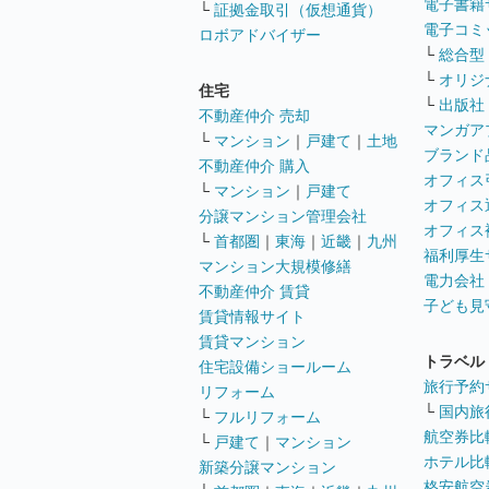
電子書籍
└
証拠金取引（仮想通貨）
電子コミ
ロボアドバイザー
└
総合型
└
オリジ
住宅
└
出版社
不動産仲介 売却
マンガア
└
マンション
｜
戸建て
｜
土地
ブランド
不動産仲介 購入
オフィス
└
マンション
｜
戸建て
オフィス
分譲マンション管理会社
オフィス
└
首都圏
｜
東海
｜
近畿
｜
九州
福利厚生
マンション大規模修繕
電力会社
不動産仲介 賃貸
子ども見
賃貸情報サイト
賃貸マンション
トラベル
住宅設備ショールーム
旅行予約
リフォーム
└
国内旅
└
フルリフォーム
航空券比
└
戸建て
｜
マンション
ホテル比
新築分譲マンション
格安航空券