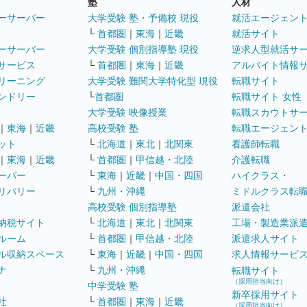
塾
人材
ーサーバー
大学受験 塾・予備校 現役
就活エージェン
└
首都圏
｜
東海
｜
近畿
就活サイト
ーサーバー
大学受験 個別指導塾 現役
逆求人型就活サ
サービス
└
首都圏
｜
東海
｜
近畿
アルバイト情報
リーニング
大学受験 難関大学特化型 現役
転職サイト
ンドリー
└
首都圏
転職サイト 女性
大学受験 映像授業
転職スカウトサ
｜
東海
｜
近畿
高校受験 塾
転職エージェン
ット
└
北海道
｜
東北
｜
北関東
看護師転職
｜
東海
｜
近畿
└
首都圏
｜
甲信越・北陸
介護転職
ーパー
└
東海
｜
近畿
｜
中国・四国
ハイクラス・
リバリー
└
九州・沖縄
ミドルクラス転
高校受験 個別指導塾
派遣会社
納税サイト
└
北海道
｜
東北
｜
北関東
工場・製造業派
ルーム
└
首都圏
｜
甲信越・北陸
派遣求人サイト
ル収納スペース
└
東海
｜
近畿
｜
中国・四国
求人情報サービ
ナ
└
九州・沖縄
転職サイト
（採用担当向け）
中学受験 塾
新卒採用サイト
社
└
首都圏
｜
東海
｜
近畿
（採用担当向け）