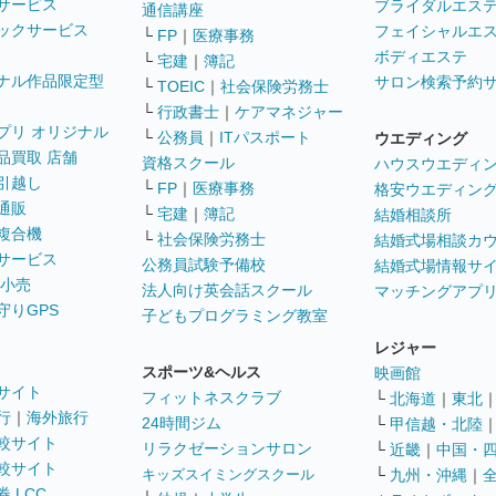
サービス
ブライダルエス
通信講座
ックサービス
フェイシャルエ
└
FP
｜
医療事務
ボディエステ
└
宅建
｜
簿記
ナル作品限定型
サロン検索予約
└
TOEIC
｜
社会保険労務士
└
行政書士
｜
ケアマネジャー
プリ オリジナル
└
公務員
｜
ITパスポート
ウエディング
品買取 店舗
資格スクール
ハウスウエディ
引越し
└
FP
｜
医療事務
格安ウエディン
通販
└
宅建
｜
簿記
結婚相談所
複合機
└
社会保険労務士
結婚式場相談カ
サービス
公務員試験予備校
結婚式場情報サ
 小売
法人向け英会話スクール
マッチングアプ
守りGPS
子どもプログラミング教室
レジャー
スポーツ&ヘルス
映画館
サイト
フィットネスクラブ
└
北海道
｜
東北
行
｜
海外旅行
24時間ジム
└
甲信越・北陸
較サイト
リラクゼーションサロン
└
近畿
｜
中国・
較サイト
キッズスイミングスクール
└
九州・沖縄
｜
 LCC