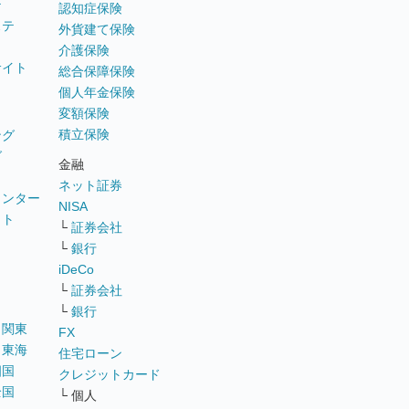
テ
認知症保険
ステ
外貨建て保険
介護保険
サイト
総合保障保険
個人年金保険
変額保険
積立保険
ング
グ
金融
ネット証券
ウンター
NISA
イト
└
証券会社
リ
└
銀行
iDeCo
└
証券会社
└
銀行
｜
関東
FX
｜
東海
住宅ローン
四国
クレジットカード
全国
└ 個人