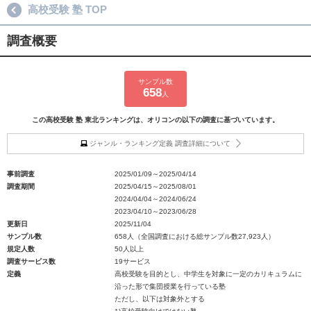
高校受験 塾 TOP
調査概要
サンプル数
658
人
この高校受験 塾 東北ランキングは、オリコンの以下の調査に基づいています。
ジャンル・ランキング定義 調査詳細について
事前調査
2025/01/09～2025/04/14
調査期間
2025/04/15～2025/08/01
2024/04/04～2024/06/24
2023/04/10～2023/06/28
更新日
2025/11/04
サンプル数
658人（全国調査における総サンプル数27,923人）
規定人数
50人以上
調査サービス数
19サービス
定義
高校受験を目的とし、中学生を対象に一定のカリキュラムに
沿った形で集団授業を行っている塾
ただし、以下は対象外とする