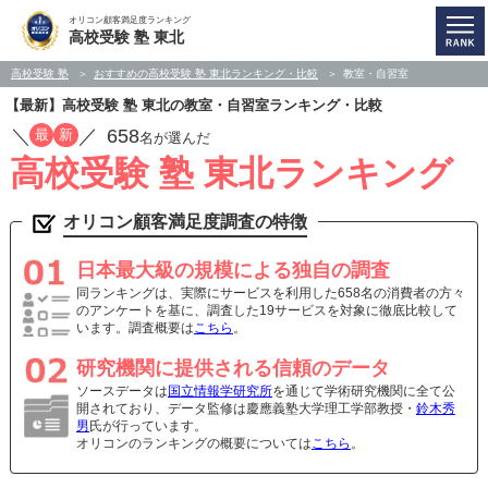
オリコン顧客満足度ランキング
高校受験 塾 東北
高校受験 塾
おすすめの高校受験 塾 東北ランキング・比較
教室・自習室
【最新】高校受験 塾 東北の教室・自習室ランキング・比較
／
／
658
最
新
名が選んだ
高校受験 塾 東北ランキング
オリコン顧客満足度調査の特徴
日本最大級の規模による独自の調査
同ランキングは、実際にサービスを利用した658名の消費者の方々
のアンケートを基に、調査した19サービスを対象に徹底比較して
います。調査概要は
こちら
。
研究機関に提供される信頼のデータ
ソースデータは
国立情報学研究所
を通じて学術研究機関に全て公
開されており、データ監修は慶應義塾大学理工学部教授・
鈴木秀
男
氏が行っています。
オリコンのランキングの概要については
こちら
。