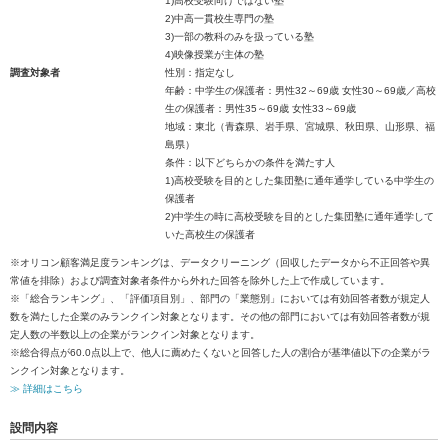
1)高校受験向けではない塾
2)中高一貫校生専門の塾
3)一部の教科のみを扱っている塾
4)映像授業が主体の塾
調査対象者
性別：指定なし
年齢：中学生の保護者：男性32～69歳 女性30～69歳／高校
生の保護者：男性35～69歳 女性33～69歳
地域：東北（青森県、岩手県、宮城県、秋田県、山形県、福
島県）
条件：以下どちらかの条件を満たす人
1)高校受験を目的とした集団塾に通年通学している中学生の
保護者
2)中学生の時に高校受験を目的とした集団塾に通年通学して
いた高校生の保護者
※オリコン顧客満足度ランキングは、データクリーニング（回収したデータから不正回答や異
常値を排除）および調査対象者条件から外れた回答を除外した上で作成しています。
※「総合ランキング」、「評価項目別」、部門の「業態別」においては有効回答者数が規定人
数を満たした企業のみランクイン対象となります。その他の部門においては有効回答者数が規
定人数の半数以上の企業がランクイン対象となります。
※総合得点が60.0点以上で、他人に薦めたくないと回答した人の割合が基準値以下の企業がラ
ンクイン対象となります。
≫ 詳細はこちら
設問内容