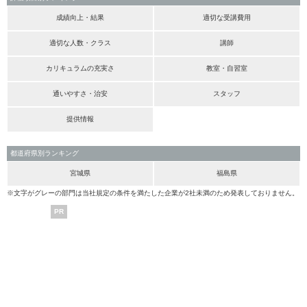
成績向上・結果
適切な受講費用
適切な人数・クラス
講師
カリキュラムの充実さ
教室・自習室
通いやすさ・治安
スタッフ
提供情報
都道府県別ランキング
宮城県
福島県
※文字がグレーの部門は当社規定の条件を満たした企業が2社未満のため発表しておりません。
PR