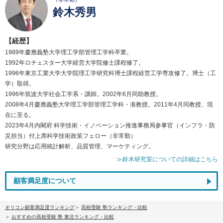
鈴木秀男
【経歴】
1989年慶應義塾大学理工学部管理工学科卒業。
1992年ロチェスター大学経営大学院修士課程修了。
1996年東京工業大学大学院理工学研究科博士課程経営工学専攻修了。博士（工
学）取得。
1996年筑波大学社会工学系・講師。2002年6月同助教授。
2008年4月慶應義塾大学理工学部管理工学科・准教授。2011年4月同教授、現
在に至る。
2023年4月内閣府 科学技術・イノベーション推進事務局参事官（インフラ・防
災担当）付上席科学技術政策フェロー（非常勤）
研究分野は応用統計解析、品質管理、マーケティング。
≫鈴木研究室についての詳細はこちら
顧客満足度について
オリコン顧客満足度ランキング
高校受験 塾ランキング・比較
おすすめの高校受験 塾 東北ランキング・比較