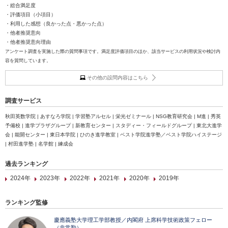
・総合満足度
・評価項目（小項目）
・利用した感想（良かった点・悪かった点）
・他者推奨意向
・他者推奨意向理由
アンケート調査を実施した際の質問事項です。満足度評価項目のほか、該当サービスの利用状況や検討内
容を質問しています。
その他の設問内容はこちら
調査サービス
秋田英数学院 | あすなろ学院 | 学習塾アルセル | 栄光ゼミナール | NSG教育研究会 | M進 | 秀英
予備校 | 進学プラザグループ | 新教育センター | スタディー・フィールドグループ | 東北大進学
会 | 能開センター | 東日本学院 | ひのき進学教室 | ベスト学院進学塾／ベスト学院ハイステージ
| 村田進学塾 | 名学館 | 練成会
過去ランキング
2024年
2023年
2022年
2021年
2020年
2019年
ランキング監修
慶應義塾大学理工学部教授／内閣府 上席科学技術政策フェロー
（非常勤）