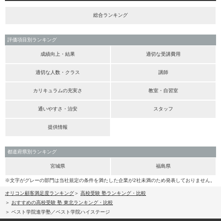
総合ランキング
評価項目別ランキング
成績向上・結果
適切な受講費用
適切な人数・クラス
講師
カリキュラムの充実さ
教室・自習室
通いやすさ・治安
スタッフ
提供情報
都道府県別ランキング
宮城県
福島県
※文字がグレーの部門は当社規定の条件を満たした企業が2社未満のため発表しておりません。
オリコン顧客満足度ランキング
高校受験 塾ランキング・比較
おすすめの高校受験 塾 東北ランキング・比較
ベスト学院進学塾／ベスト学院ハイステージ