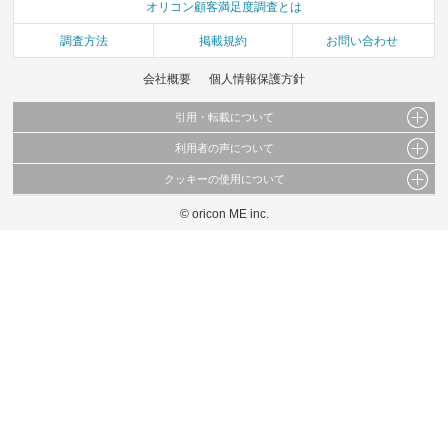
オリコン顧客満足度調査とは
調査方法
掲載規約
お問い合わせ
会社概要
個人情報保護方針
引用・転載について
利用者の声について
当サイトで公開されている情報（文字、写真、イラスト、画像データ等）及びこれらの配
置・編集および構造などについての著作権は株式会社oricon MEに帰属しております。
クッキーの使用について
当サイトに掲載している内容はすべてサービスの利用者が提出された見解・感想です。
これらの情報を権利者の許可なく無断転載・複製などの二次利用を行うことは固く禁じて
弊社が内容について正確性を含め一切保証するものではありません。
おります。
© oricon ME inc.
このサイトでは Cookie を使用して、ユーザーに合わせたコンテンツや広告の表示、ソー
弊社の見解・ 意見ではないことをご理解いただいた上でご覧ください。
シャル メディア機能の提供、広告の表示回数やクリック数の測定を行っています。
また、ユーザーによるサイトの利用状況についても情報を収集し、ソーシャル メディア
や広告配信、データ解析の各パートナーに提供しています。
各パートナーは、この情報とユーザーが各パートナーに提供した他の情報や、ユーザーが
各パートナーのサービスを使用したときに収集した他の情報を組み合わせて使用すること
があります。