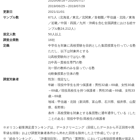
2020/06/18～2020/07/17
2019/06/25～2019/07/29
更新日
2021/11/01
サンプル数
671人（北海道／東北／北関東／首都圏／甲信越・北陸／東海
／近畿／中国・四国／九州・沖縄を含む全国調査における総サ
ンプル数24,212人）
規定人数
50人以上
調査企業数
16社
定義
中学生を対象に高校受験を目的とした集団授業を行っている塾
ただし、以下は対象外とする
1)高校受験向けではない塾
2)中高一貫校生専門の塾
3)一部の教科のみを扱っている塾
4)映像授業が主体の塾
調査対象者
性別：指定なし
年齢：現役中学生を持つ保護者：男性32歳～69歳、女性30歳
～69歳／現役高校生を持つ保護者：男性35歳～69歳、女性33
歳～69歳
地域：甲信越・北陸（新潟県、富山県、石川県、福井県、山梨
県、長野県）
条件：高校受験を対象とする集団塾に通年通学している（した
ことのある）現役中学生/高校生の保護者
※オリコン顧客満足度ランキングは、データクリーニング（回収したデータから不正回答や異
常値を排除）および調査対象者条件から外れた回答を除外した上で作成しています。
※「総合ランキング」、「評価項目別」、部門の「業態別」においては有効回答者数が規定人