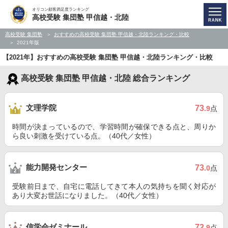
オリコン顧客満足度ランキング
高校受験 集団塾 甲信越・北陸
高校受験 集団塾
おすすめの高校受験 集団塾 甲信越・北陸ランキング・比較
2021年版
【2021年】おすすめの高校受験 集団塾 甲信越・北陸ランキング・比較
高校受験 集団塾 甲信越・北陸 総合ランキング
文理学院
73
.9
点
時間が決まっているので、学習時間が確保できる点と、周りか
ら良い刺激を受けている点。（40代／女性）
能力開発センター
73
.0
点
受験前日まで、自宅に電話してきて本人の気持ちを聞く対応が
あり大変お世話になりました。（40代／女性）
信学会ゼミナール
72
.9
点