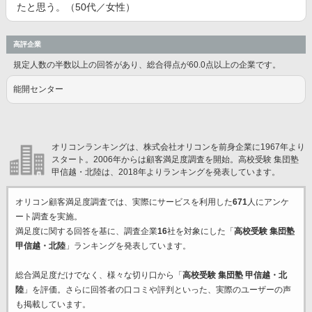
たと思う。（50代／女性）
高評企業
規定人数の半数以上の回答があり、総合得点が60.0点以上の企業です。
能開センター
オリコンランキングは、株式会社オリコンを前身企業に1967年より
スタート。2006年からは顧客満足度調査を開始。高校受験 集団塾
甲信越・北陸は、2018年よりランキングを発表しています。
オリコン顧客満足度調査では、実際にサービスを利用した
671
人にアンケ
ート調査を実施。
満足度に関する回答を基に、調査企業
16
社を対象にした「
高校受験 集団塾
甲信越・北陸
」ランキングを発表しています。
総合満足度だけでなく、様々な切り口から「
高校受験 集団塾 甲信越・北
陸
」を評価。さらに回答者の口コミや評判といった、実際のユーザーの声
も掲載しています。