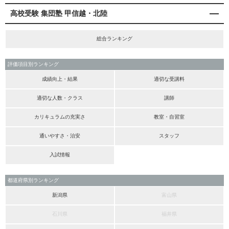
高校受験 集団塾 甲信越・北陸
総合ランキング
評価項目別ランキング
成績向上・結果
適切な受講料
適切な人数・クラス
講師
カリキュラムの充実さ
教室・自習室
通いやすさ・治安
スタッフ
入試情報
都道府県別ランキング
新潟県
富山県
石川県
福井県