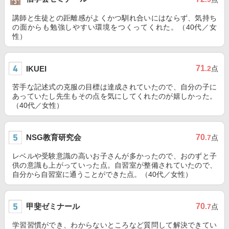
講師と生徒との距離感がよくかつ馴れ合いにはならず、気持ち
の面からも勉強しやすい環境をつくってくれた。（40代／女
性）
71
IKUEI
.2
点
苦手な記述式の克服の目標は達成されていたので、自分の子に
あっていたし先生もその点を気にしてくれたのが嬉しかった。
（40代／女性）
NSG教育研究会
70
.7
点
レベルや受験意識の高いお子さんが多かったので、おのずと子
供の意識も上がっていった点。自習室が整備されていたので、
自分から自習室に通うことができた点。（40代／女性）
甲斐ゼミナール
70
.7
点
学習習慣ができ、わからないところなど質問して解決できてい