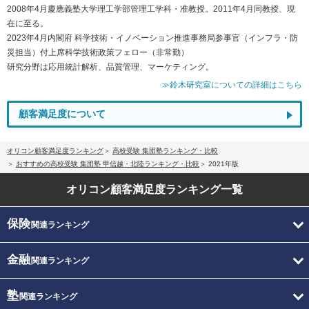
2008年4月慶應義塾大学理工学部管理工学科・准教授。2011年4月同教授、現
在に至る。
2023年4月内閣府 科学技術・イノベーション推進事務局参事官（インフラ・防
災担当）付上席科学技術政策フェロー（非常勤）
研究分野は応用統計解析、品質管理、マーケティング。
≫鈴木研究室についての詳細はこちら
顧客満足度について
オリコン顧客満足度ランキング
高校受験 集団塾ランキング・比較
おすすめの高校受験 集団塾 甲信越・北陸ランキング・比較
2021年版
オリコン顧客満足度
ランキング一覧
保険
関連ランキング
金融
関連ランキング
塾
関連ランキング