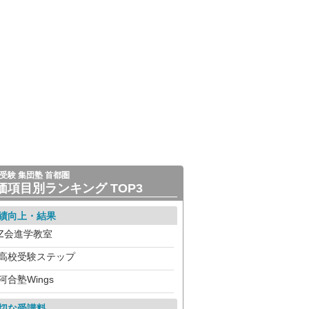
受験 集団塾 首都圏
価項目別ランキング TOP3
績向上・結果
Z会進学教室
高校受験ステップ
河合塾Wings
切な受講料