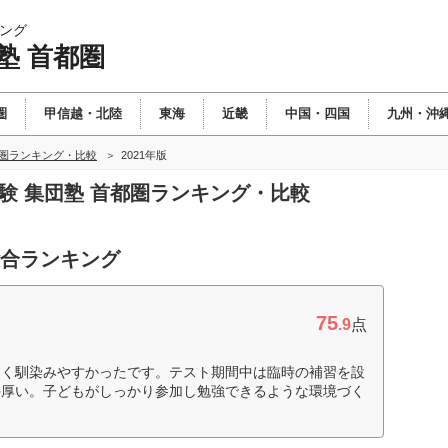
ング
塾 首都圏
圏
甲信越・北陸
東海
近畿
中国・四国
九州・沖
都圏ランキング・比較
2021年版
受験 集団塾 首都圏ランキング・比較
総合ランキング
75
.9
点
多く馴染みやすかったです。テスト期間中は臨時の補習を設
手厚い。子どもがしっかり参加し勉強できるような環境づく