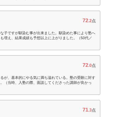
72
.2
点
りな子ですが馴染む事が出来ました。馴染めた事により塾へ
も増え、結果成績も予想以上に上がりました。（50代／
72
.0
点
あるが、基本的にやる気に満ち溢れている。塾の受験に対す
た。（当時、入塾の際、面談してくださった講師が良かっ
71
.3
点