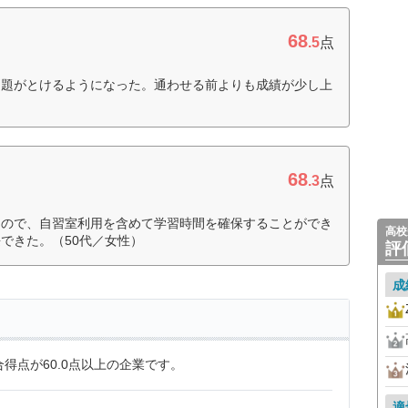
68
.5
点
問題がとけるようになった。通わせる前よりも成績が少し上
68
.3
点
たので、自習室利用を含めて学習時間を確保することができ
高校
できた。（50代／女性）
評
成
得点が60.0点以上の企業です。
適