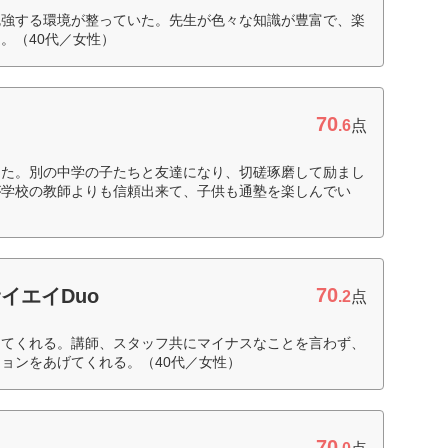
勉強する環境が整っていた。先生が色々な知識が豊富で、楽
。（40代／女性）
70
.6
点
った。別の中学の子たちと友達になり、切磋琢磨して励まし
が学校の教師よりも信頼出来て、子供も通塾を楽しんでい
70
イエイDuo
.2
点
してくれる。講師、スタッフ共にマイナスなことを言わず、
ョンをあげてくれる。（40代／女性）
70