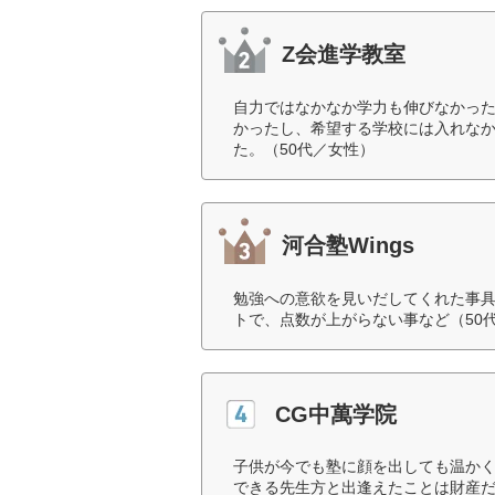
Z会進学教室
自力ではなかなか学力も伸びなかっ
かったし、希望する学校には入れな
た。（50代／女性）
河合塾Wings
勉強への意欲を見いだしてくれた事
トで、点数が上がらない事など（50
CG中萬学院
子供が今でも塾に顔を出しても温か
できる先生方と出逢えたことは財産だ