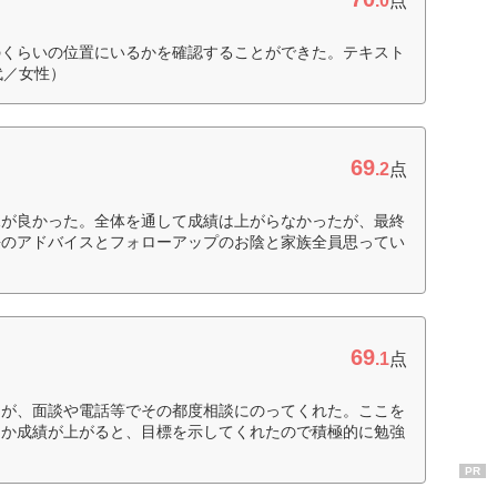
.0
点
のくらいの位置にいるかを確認することができた。テキスト
代／女性）
69
.2
点
見が良かった。全体を通して成績は上がらなかったが、最終
長のアドバイスとフォローアップのお陰と家族全員思ってい
69
.1
点
たが、面談や電話等でその都度相談にのってくれた。ここを
とか成績が上がると、目標を示してくれたので積極的に勉強
PR