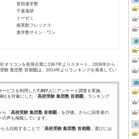
誉田進学塾
千葉進研
トーゼミ
俊英館フレックス
進学塾サイン・ワン
適
オリコンを前身企業に1967年よりスタート。2006年から
験 集団塾 首都圏は、2014年よりランキングを発表してい
講
サービスを利用した
7,897
人にアンケート調査を実施。
48
社を対象にした「
高校受験 集団塾 首都圏
」ランキング
から「
高校受験 集団塾 首都圏
」を評価。さらに回答者の
ーの声も掲載しています。
カ
からも比較することで「
高校受験 集団塾 首都圏
」選びにお