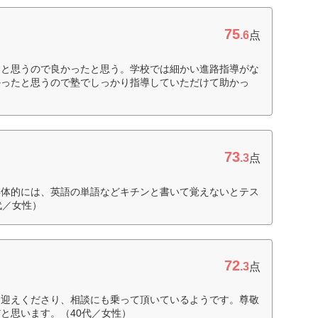
75
.6
点
たと思うので良かったと思う。学校では細かい進路指導がな
かったと思うので塾でしっかり指導していただけて助かっ
73
.3
点
具体的には、英語の単語などキチンと書いて覚えないとテス
代／女性）
72
.3
点
く迎えくださり、相談にも乗って頂いているようです。尊敬
と思います。（40代／女性）