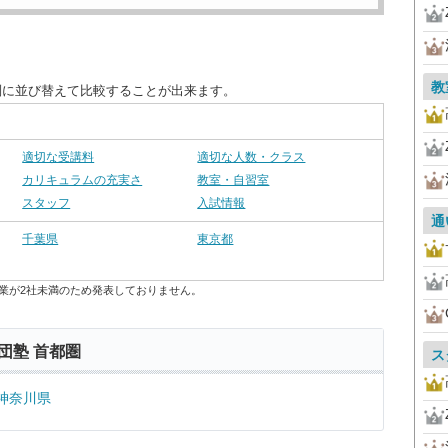
教
別に並び替えて比較することが出来ます。
適切な受講料
適切な人数・クラス
カリキュラムの充実さ
教室・自習室
スタッフ
入試情報
通
千葉県
東京都
業が2社未満のため発表しておりません。
団塾 首都圏
ス
神奈川県