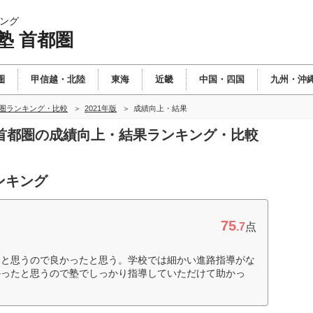
ング
塾 首都圏
圏
甲信越・北陸
東海
近畿
中国・四国
九州・沖
都圏ランキング・比較
2021年版
成績向上・結果
塾 首都圏の成績向上・結果ランキング・比較
ンキング
75
.7
点
たと思うので良かったと思う。学校では細かい進路指導がな
かったと思うので塾でしっかり指導していただけて助かっ