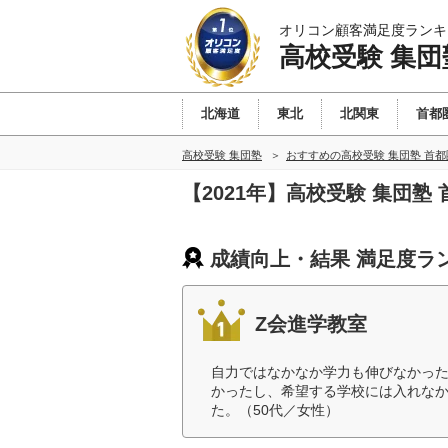
オリコン顧客満足度ランキ
高校受験 集団
北海道
東北
北関東
首都
高校受験 集団塾
おすすめの高校受験 集団塾 首
【2021年】高校受験 集団
成績向上・結果 満足度ラ
Z会進学教室
自力ではなかなか学力も伸びなかっ
かったし、希望する学校には入れな
た。（50代／女性）