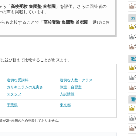
から「
高校受験 集団塾 首都圏
」を評価。さらに回答者の
ーの声も掲載しています。
カ
からも比較することで「
高校受験 集団塾 首都圏
」選びにお
教
別に並び替えて比較することが出来ます。
適切な受講料
適切な人数・クラス
カリキュラムの充実さ
教室・自習室
スタッフ
入試情報
通
千葉県
東京都
業が2社未満のため発表しておりません。