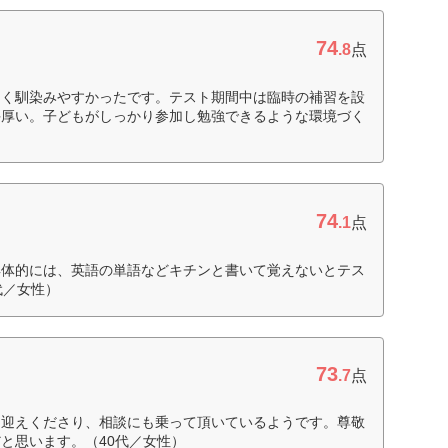
74
.8
点
多く馴染みやすかったです。テスト期間中は臨時の補習を設
手厚い。子どもがしっかり参加し勉強できるような環境づく
74
.1
点
具体的には、英語の単語などキチンと書いて覚えないとテス
代／女性）
73
.7
点
く迎えくださり、相談にも乗って頂いているようです。尊敬
と思います。（40代／女性）