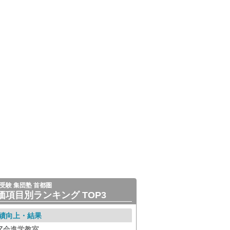
受験 集団塾 首都圏
価項目別ランキング TOP3
績向上・結果
Z会進学教室