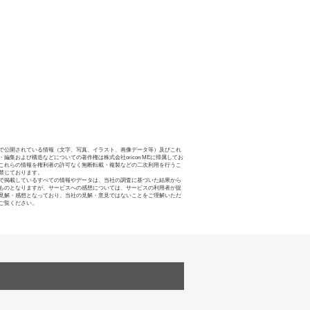
で公開されている情報（文字、写真、イラスト、画像データ等）及びこれ
・編集および構造などについての著作権は株式会社oricon MEに帰属してお
これらの情報を権利者の許可なく無断転載・複製などの二次利用を行うこ
禁じております。
で掲載しているすべての情報やデータは、当社の調査に基づいた結果から
ものとなりますが、サービスへの感想については、サービスの利用者が提
見解・感想となっており、当社の見解・意見ではないことをご理解いただ
ご覧ください。