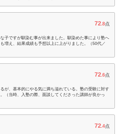
72
.8
点
りな子ですが馴染む事が出来ました。馴染めた事により塾へ
も増え、結果成績も予想以上に上がりました。（50代／
72
.6
点
あるが、基本的にやる気に満ち溢れている。塾の受験に対す
た。（当時、入塾の際、面談してくださった講師が良かっ
72
.4
点