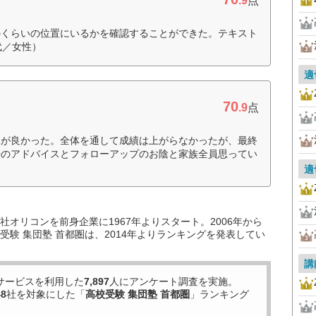
.9
点
のくらいの位置にいるかを確認することができた。テキスト
代／女性）
適
70
.9
点
見が良かった。全体を通して成績は上がらなかったが、最終
長のアドバイスとフォローアップのお陰と家族全員思ってい
適
オリコンを前身企業に1967年よりスタート。2006年から
験 集団塾 首都圏は、2014年よりランキングを発表してい
講
サービスを利用した
7,897
人にアンケート調査を実施。
48
社を対象にした「
高校受験 集団塾 首都圏
」ランキング