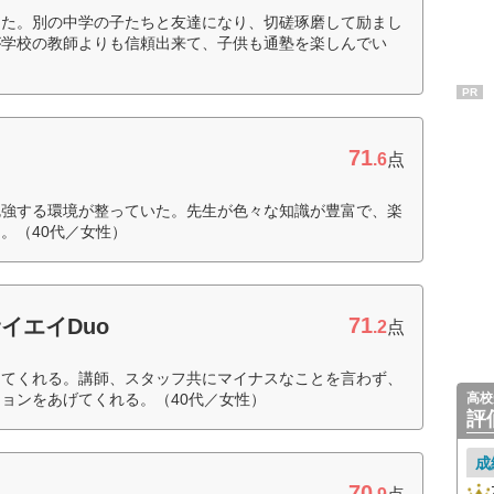
った。別の中学の子たちと友達になり、切磋琢磨して励まし
が学校の教師よりも信頼出来て、子供も通塾を楽しんでい
PR
71
.6
点
勉強する環境が整っていた。先生が色々な知識が豊富で、楽
。（40代／女性）
71
イエイDuo
.2
点
してくれる。講師、スタッフ共にマイナスなことを言わず、
ョンをあげてくれる。（40代／女性）
高校
評
成
70