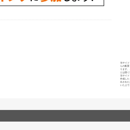
当サイト
らの配置
ります。
とは固く
当サイト
作成した
出された
いた上で