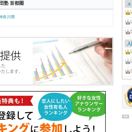
団塾 首都圏
ス
神奈川県
入
PR