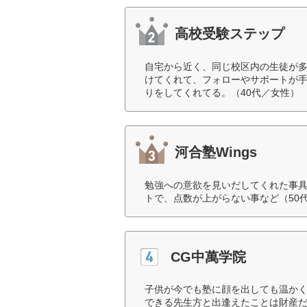
高校受験ステップ
自宅から近く、同じ校区内の生徒が
けてくれて、フォローやサポートが
りをしてくれてる。（40代／女性）
河合塾Wings
勉強への意欲を見いだしてくれた事
トで、点数が上がらない事など（50
CG中萬学院
子供が今でも塾に顔を出しても温か
できる先生方と出逢えたことは財産だ