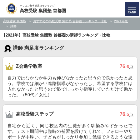
オリコン顧客満足度ランキング
高校受験 集団塾 首都圏
高校受験 集団塾
おすすめの高校受験 集団塾 首都圏ランキング・比較
2021年版
講師
【2021年】高校受験 集団塾 首都圏の講師ランキング・比較
講師 満足度ランキング
Z会進学教室
76
.6
点
自力ではなかなか学力も伸びなかったと思うので良かったと思
う。学校では細かい進路指導がなかったし、希望する学校には
入れなかったと思うので塾でしっかり指導していただけて助か
った。（50代／女性）
高校受験ステップ
76
.5
点
自宅から近く、同じ校区内の生徒が多く馴染みやすかったで
す。テスト期間中は臨時の補習を設けてくれて、フォローやサ
ポートが手厚い。子どもがしっかり参加し勉強できるような環