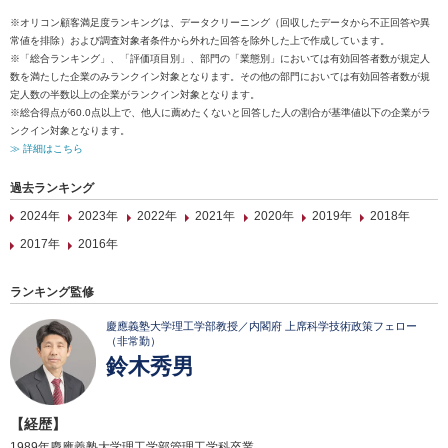
※オリコン顧客満足度ランキングは、データクリーニング（回収したデータから不正回答や異
常値を排除）および調査対象者条件から外れた回答を除外した上で作成しています。
※「総合ランキング」、「評価項目別」、部門の「業態別」においては有効回答者数が規定人
数を満たした企業のみランクイン対象となります。その他の部門においては有効回答者数が規
定人数の半数以上の企業がランクイン対象となります。
※総合得点が60.0点以上で、他人に薦めたくないと回答した人の割合が基準値以下の企業がラ
ンクイン対象となります。
≫ 詳細はこちら
過去ランキング
2024年
2023年
2022年
2021年
2020年
2019年
2018年
2017年
2016年
ランキング監修
慶應義塾大学理工学部教授／内閣府 上席科学技術政策フェロー
（非常勤）
鈴木秀男
【経歴】
1989年慶應義塾大学理工学部管理工学科卒業。