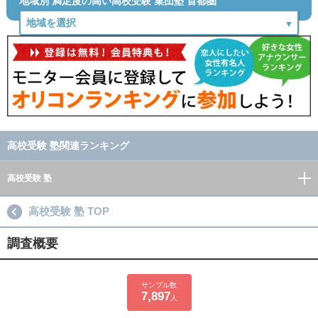
地域別 満足度の高い高校受験 集団塾 首都圏
高校受験 塾関連ランキング
高校受験 塾
高校受験 塾 TOP
調査概要
サンプル数
7,897
人