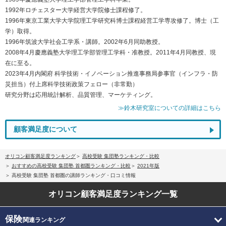
1992年ロチェスター大学経営大学院修士課程修了。
1996年東京工業大学大学院理工学研究科博士課程経営工学専攻修了。博士（工
学）取得。
1996年筑波大学社会工学系・講師。2002年6月同助教授。
2008年4月慶應義塾大学理工学部管理工学科・准教授。2011年4月同教授、現
在に至る。
2023年4月内閣府 科学技術・イノベーション推進事務局参事官（インフラ・防
災担当）付上席科学技術政策フェロー（非常勤）
研究分野は応用統計解析、品質管理、マーケティング。
≫鈴木研究室についての詳細はこちら
顧客満足度について
オリコン顧客満足度ランキング
高校受験 集団塾ランキング・比較
おすすめの高校受験 集団塾 首都圏ランキング・比較
2021年版
高校受験 集団塾 首都圏の講師ランキング・口コミ情報
オリコン顧客満足度
ランキング一覧
保険
関連ランキング