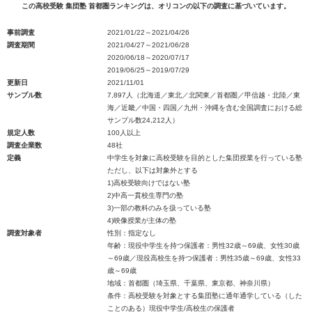
この高校受験 集団塾 首都圏ランキングは、オリコンの以下の調査に基づいています。
事前調査
2021/01/22～2021/04/26
調査期間
2021/04/27～2021/06/28
2020/06/18～2020/07/17
2019/06/25～2019/07/29
更新日
2021/11/01
サンプル数
7,897人（北海道／東北／北関東／首都圏／甲信越・北陸／東
海／近畿／中国・四国／九州・沖縄を含む全国調査における総
サンプル数24,212人）
規定人数
100人以上
調査企業数
48社
定義
中学生を対象に高校受験を目的とした集団授業を行っている塾
ただし、以下は対象外とする
1)高校受験向けではない塾
2)中高一貫校生専門の塾
3)一部の教科のみを扱っている塾
4)映像授業が主体の塾
調査対象者
性別：指定なし
年齢：現役中学生を持つ保護者：男性32歳～69歳、女性30歳
～69歳／現役高校生を持つ保護者：男性35歳～69歳、女性33
歳～69歳
地域：首都圏（埼玉県、千葉県、東京都、神奈川県）
条件：高校受験を対象とする集団塾に通年通学している（した
ことのある）現役中学生/高校生の保護者