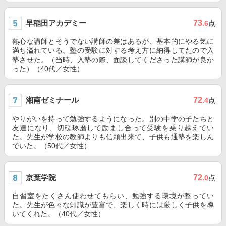
早稲田アカデミー
73
.6
点
熱心な講師とそうでない講師の差はあるが、基本的にやる気に
満ち溢れている。塾の受験に対する考え方に納得してたので入
塾させた。（当時、入塾の際、面談してくださった講師が良か
った）（40代／女性）
湘南ゼミナール
72
.4
点
やりがいを持って勉強するようになった。別の中学の子たちと
友達になり、切磋琢磨して励まし合って受験を乗り越えてい
た。先生が学校の教師よりも信頼出来て、子供も通塾を楽しん
でいた。（50代／女性）
京葉学院
72
.0
点
自習室をたくさん使わせてもらい、勉強する環境が整ってい
た。先生が色々な知識が豊富で、楽しく時には厳しく子供を導
いてくれた。（40代／女性）