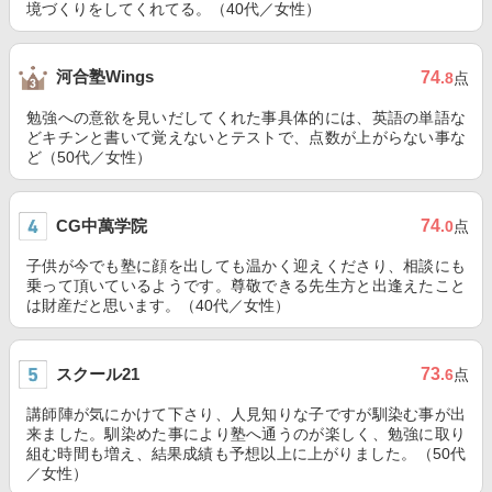
境づくりをしてくれてる。（40代／女性）
河合塾Wings
74
.8
点
勉強への意欲を見いだしてくれた事具体的には、英語の単語な
どキチンと書いて覚えないとテストで、点数が上がらない事な
ど（50代／女性）
CG中萬学院
74
.0
点
子供が今でも塾に顔を出しても温かく迎えくださり、相談にも
乗って頂いているようです。尊敬できる先生方と出逢えたこと
は財産だと思います。（40代／女性）
スクール21
73
.6
点
講師陣が気にかけて下さり、人見知りな子ですが馴染む事が出
来ました。馴染めた事により塾へ通うのが楽しく、勉強に取り
組む時間も増え、結果成績も予想以上に上がりました。（50代
／女性）