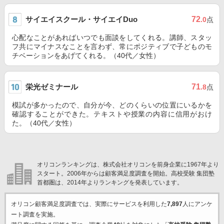
サイエイスクール・サイエイDuo
72
.0
点
心配なことがあればいつでも面談をしてくれる。講師、スタッ
フ共にマイナスなことを言わず、常にポジティブで子どものモ
チベーションをあげてくれる。（40代／女性）
栄光ゼミナール
71
.8
点
模試が多かったので、自分が今、どのくらいの位置にいるかを
確認することができた。テキストや授業の内容に信用がおけ
た。（40代／女性）
オリコンランキングは、株式会社オリコンを前身企業に1967年より
スタート。2006年からは顧客満足度調査を開始。高校受験 集団塾
首都圏は、2014年よりランキングを発表しています。
オリコン顧客満足度調査では、実際にサービスを利用した
7,897
人にアンケ
ート調査を実施。