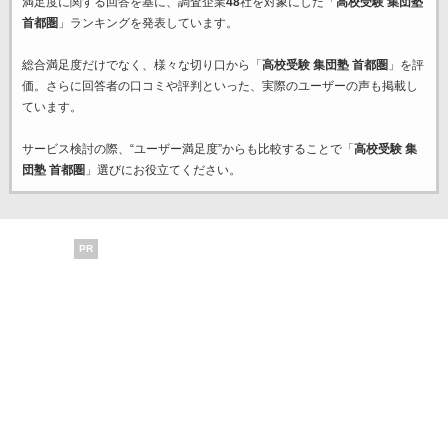
満足度に関する回答を基に、調査企業
48
社を対象にした「
高校受験 集団塾
首都圏
」ランキングを発表しています。
総合満足度だけでなく、様々な切り口から「
高校受験 集団塾 首都圏
」を評
価。さらに回答者の口コミや評判といった、実際のユーザーの声も掲載し
ています。
サービス検討の際、“ユーザー満足度”からも比較することで「
高校受験 集
団塾 首都圏
」選びにお役立てください。
PR