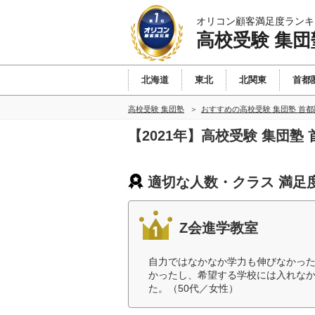
オリコン顧客満足度ランキ
高校受験 集団
北海道
東北
北関東
首都
高校受験 集団塾
おすすめの高校受験 集団塾 首
【2021年】高校受験 集団
適切な人数・クラス 満足
Z会進学教室
自力ではなかなか学力も伸びなかっ
かったし、希望する学校には入れな
た。（50代／女性）