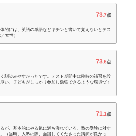
73
.7
点
具体的には、英語の単語などキチンと書いて覚えないとテス
代／女性）
73
.6
点
多く馴染みやすかったです。テスト期間中は臨時の補習を設
手厚い。子どもがしっかり参加し勉強できるような環境づく
71
.1
点
あるが、基本的にやる気に満ち溢れている。塾の受験に対す
た。（当時、入塾の際、面談してくださった講師が良かっ