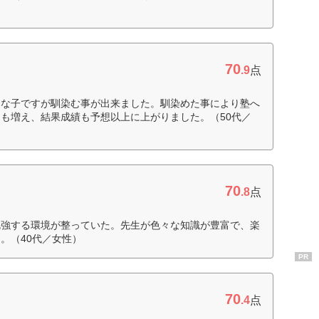
70
.9
点
りな子ですが馴染む事が出来ました。馴染めた事により塾へ
も増え、結果成績も予想以上に上がりました。（50代／
70
.8
点
勉強する環境が整っていた。先生が色々な知識が豊富で、楽
。（40代／女性）
PR
70
.4
点