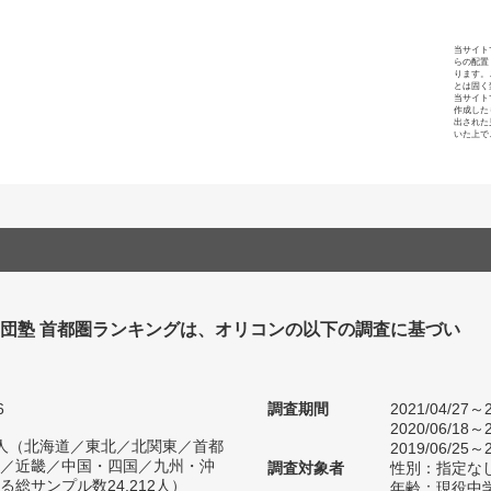
当サイト
らの配置
ります。
とは固く
当サイト
作成した
出された
いた上で
集団塾 首都圏ランキングは、オリコンの以下の調査に基づい
6
調査期間
2021/04/27～2
2020/06/18～2
97人（北海道／東北／北関東／首都
2019/06/25～2
／近畿／中国・四国／九州・沖
調査対象者
性別：指定な
総サンプル数24,212人）
年齢：現役中学