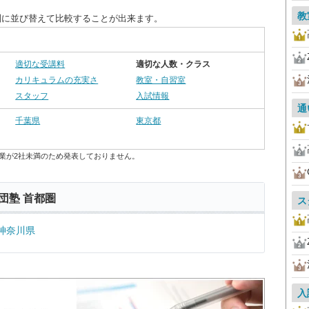
教
別に並び替えて比較することが出来ます。
適切な受講料
適切な人数・クラス
カリキュラムの充実さ
教室・自習室
スタッフ
入試情報
通
千葉県
東京都
業が2社未満のため発表しておりません。
団塾 首都圏
ス
神奈川県
入