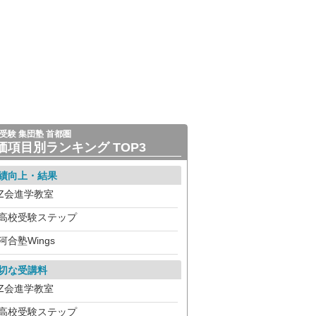
受験 集団塾 首都圏
価項目別ランキング TOP3
績向上・結果
Z会進学教室
高校受験ステップ
河合塾Wings
切な受講料
Z会進学教室
高校受験ステップ