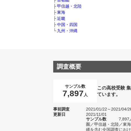
首都圏
甲信越・北陸
東海
近畿
中国・四国
九州・沖縄
調査概要
サンプル数
この高校受験 
7,897
ています。
人
事前調査
2021/01/22～2021/04/2
更新日
2021/11/01
サンプル数
7,8
圏／甲信越・北陸／東海
縄を含む全国調査における