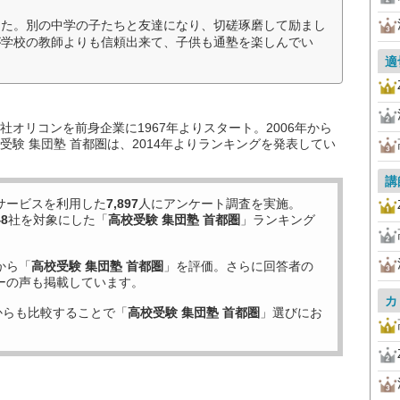
った。別の中学の子たちと友達になり、切磋琢磨して励まし
が学校の教師よりも信頼出来て、子供も通塾を楽しんでい
適
オリコンを前身企業に1967年よりスタート。2006年から
験 集団塾 首都圏は、2014年よりランキングを発表してい
講
サービスを利用した
7,897
人にアンケート調査を実施。
48
社を対象にした「
高校受験 集団塾 首都圏
」ランキング
から「
高校受験 集団塾 首都圏
」を評価。さらに回答者の
ーの声も掲載しています。
カ
からも比較することで「
高校受験 集団塾 首都圏
」選びにお