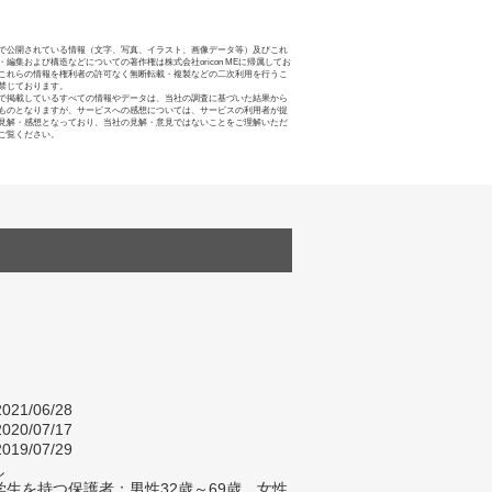
で公開されている情報（文字、写真、イラスト、画像データ等）及びこれ
・編集および構造などについての著作権は株式会社oricon MEに帰属してお
これらの情報を権利者の許可なく無断転載・複製などの二次利用を行うこ
禁じております。
で掲載しているすべての情報やデータは、当社の調査に基づいた結果から
ものとなりますが、サービスへの感想については、サービスの利用者が提
見解・感想となっており、当社の見解・意見ではないことをご理解いただ
ご覧ください。
021/06/28
020/07/17
019/07/29
し
生を持つ保護者：男性32歳～69歳、女性