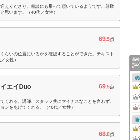
く迎えくださり、相談にも乗って頂いているようです。尊敬
と思います。（40代／女性）
69
.5
点
のくらいの位置にいるかを確認することができた。テキスト
代／女性）
高校
評
成
69
イエイDuo
.5
点
してくれる。講師、スタッフ共にマイナスなことを言わず、
ョンをあげてくれる。（40代／女性）
適
68
.8
点