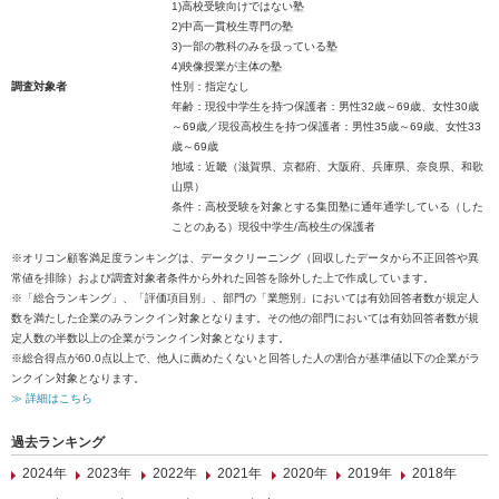
1)高校受験向けではない塾
2)中高一貫校生専門の塾
3)一部の教科のみを扱っている塾
4)映像授業が主体の塾
調査対象者
性別：指定なし
年齢：現役中学生を持つ保護者：男性32歳～69歳、女性30歳
～69歳／現役高校生を持つ保護者：男性35歳～69歳、女性33
歳～69歳
地域：近畿（滋賀県、京都府、大阪府、兵庫県、奈良県、和歌
山県）
条件：高校受験を対象とする集団塾に通年通学している（した
ことのある）現役中学生/高校生の保護者
※オリコン顧客満足度ランキングは、データクリーニング（回収したデータから不正回答や異
常値を排除）および調査対象者条件から外れた回答を除外した上で作成しています。
※「総合ランキング」、「評価項目別」、部門の「業態別」においては有効回答者数が規定人
数を満たした企業のみランクイン対象となります。その他の部門においては有効回答者数が規
定人数の半数以上の企業がランクイン対象となります。
※総合得点が60.0点以上で、他人に薦めたくないと回答した人の割合が基準値以下の企業がラ
ンクイン対象となります。
≫ 詳細はこちら
過去ランキング
2024年
2023年
2022年
2021年
2020年
2019年
2018年