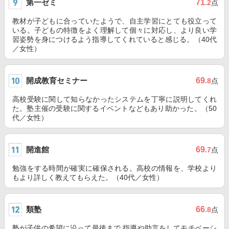
第一ゼミ
71
.2
点
教材が子どもに合っていたようで、自主学習にとても役立って
いる。子どもの特徴をよく理解して個々に対応し、より良い学
習姿勢を身につけるよう指導してくれていると感じる。（40代
／女性）
開成教育セミナー
69
.8
点
高校受験に関して知らなかったシステムを丁寧に説明してくれ
た。塾主催の受験に関するイベントなどもあり助かった。（50
代／女性）
開進館
69
.7
点
勉強をする時間が確実に確保される。高校の情報を、学校より
もより詳しく教えてもらえた。（40代／女性）
類塾
66
.8
点
塾が子供の希望に沿って最後まで 指導や助言をしてモチベーシ