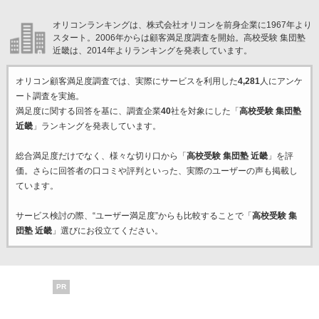
オリコンランキングは、株式会社オリコンを前身企業に1967年より
スタート。2006年からは顧客満足度調査を開始。高校受験 集団塾
近畿は、2014年よりランキングを発表しています。
オリコン顧客満足度調査では、実際にサービスを利用した
4,281
人にアンケ
ート調査を実施。
満足度に関する回答を基に、調査企業
40
社を対象にした「
高校受験 集団塾
近畿
」ランキングを発表しています。
総合満足度だけでなく、様々な切り口から「
高校受験 集団塾 近畿
」を評
価。さらに回答者の口コミや評判といった、実際のユーザーの声も掲載し
ています。
サービス検討の際、“ユーザー満足度”からも比較することで「
高校受験 集
団塾 近畿
」選びにお役立てください。
PR