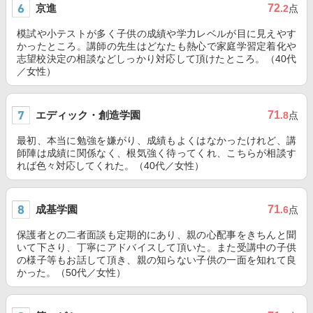
京進
72
.2
点
模試や小テストが多く子供の成績や学力レベルが目に見えやす
かったところ。講師の先生はどなたも熱心で家庭学習定着化や
志望校決定の相談などしっかり対応して頂けたところ。（40代
／女性）
エディック・創造学園
71
.8
点
最初、本当に勉強を嫌がり、成績もよくはなかったけれど、講
師陣は成績に関係なく、根気強く待ってくれ、こちらが相談す
れば色々対応してくれた。（40代／女性）
成基学園
71
.6
点
保護者との二者面談も定期的にあり、親の心配事をきちんと聞
いて下さり、丁寧にアドバイスして頂いた。また受講中の子供
の様子等もお話して頂き、親の知らない子供の一面を知れて良
かった。（50代／女性）