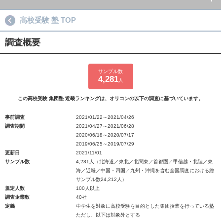
高校受験 塾 TOP
調査概要
サンプル数
4,281
人
この高校受験 集団塾 近畿ランキングは、オリコンの以下の調査に基づいています。
事前調査
2021/01/22～2021/04/26
調査期間
2021/04/27～2021/06/28
2020/06/18～2020/07/17
2019/06/25～2019/07/29
更新日
2021/11/01
サンプル数
4,281人（北海道／東北／北関東／首都圏／甲信越・北陸／東
海／近畿／中国・四国／九州・沖縄を含む全国調査における総
サンプル数24,212人）
規定人数
100人以上
調査企業数
40社
定義
中学生を対象に高校受験を目的とした集団授業を行っている塾
ただし、以下は対象外とする