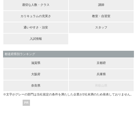
適切な人数・クラス
講師
カリキュラムの充実さ
教室・自習室
通いやすさ・治安
スタッフ
入試情報
都道府県別ランキング
滋賀県
京都府
大阪府
兵庫県
奈良県
和歌山県
※文字がグレーの部門は当社規定の条件を満たした企業が2社未満のため発表しておりません。
PR