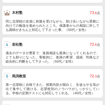
木村塾
73
.6
点
同じ志望校の友達に刺激を受けながら、助け合いながら受験に
向けての勉強を進められたところ。保護者からの相談に対して
も講師がきちんと対応して下さった事。（50代／女性）
若松塾
72
.6
点
過去のデータが豊富で、進路相談も親身になってくれるので、
とても頼りになった。客観的に、進路の希望、成績、性格など
総合的に判断をして下さった。（50代／女性）
馬渕教室
72
.3
点
第一志望校に合格できた。授業内容が面白く、生徒もやる気が
出て集中して聴ける。志望校別のノウハウがしっかりしてい
る。学校の定期テストにも対応してくれる。（40代／女性）