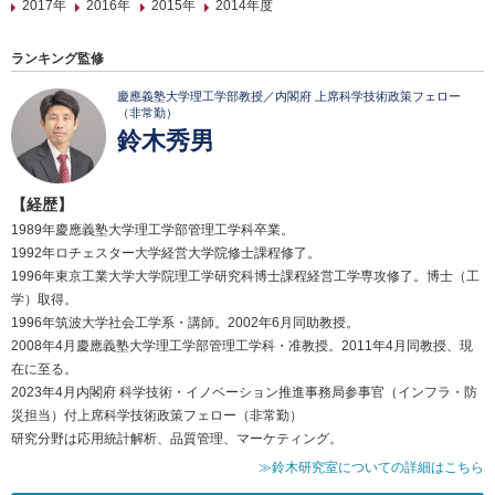
2017年
2016年
2015年
2014年度
ランキング監修
慶應義塾大学理工学部教授／内閣府 上席科学技術政策フェロー
（非常勤）
鈴木秀男
【経歴】
1989年慶應義塾大学理工学部管理工学科卒業。
1992年ロチェスター大学経営大学院修士課程修了。
1996年東京工業大学大学院理工学研究科博士課程経営工学専攻修了。博士（工
学）取得。
1996年筑波大学社会工学系・講師。2002年6月同助教授。
2008年4月慶應義塾大学理工学部管理工学科・准教授。2011年4月同教授、現
在に至る。
2023年4月内閣府 科学技術・イノベーション推進事務局参事官（インフラ・防
災担当）付上席科学技術政策フェロー（非常勤）
研究分野は応用統計解析、品質管理、マーケティング。
≫鈴木研究室についての詳細はこちら