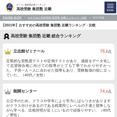
オリコン顧客満足度ランキング
高校受験 集団塾 近畿
高校受験 集団塾
おすすめの高校受験 集団塾 近畿ランキング・比較
2021年版
【2021年】おすすめの高校受験 集団塾 近畿ランキング・比較
高校受験 集団塾 近畿 総合ランキング
立志館ゼミナール
75
.8
点
定期的な習熟度テストや定例テストがあり、成績をデータ化し
て志望校合格に向けての指導がとても丁寧でわかりやすかっ
た。子供一人一人に合わせた指導もあり、受験勉強の役に立っ
ていた。（40代／女性）
能開センター
74
.4
点
公立中のため、クラスや学年により学力にばらつきがあります
がクラス分けがあるのである程度同じレベルの子達と競争しな
がら学べる、比較対照が近くにいるので頑張りやすい。（40代
／男性）